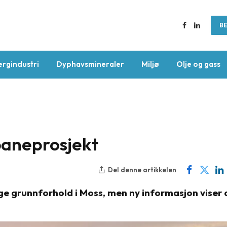
BE
Facebook
LinkedIn
ergindustri
Dyphavsmineraler
Miljø
Olje og gass
nbaneprosjekt
Del denne artikkelen
ge grunnforhold i Moss, men ny informasjon viser 