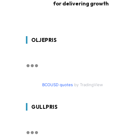
for delivering growth
OLJEPRIS
BCOUSD quotes
by TradingView
GULLPRIS