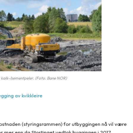
av kalk-/sementpeler. (Foto: Bane NOR)
egging av kvikkleire
ostnaden (styringsrammen) for utbyggingen nå vil være
rder mer enn da Stortinget vedtok byggingen i 2017,