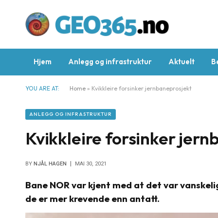
Hjem
Anlegg og infrastruktur
Aktuelt
B
YOU ARE AT:
Home
»
Kvikkleire forsinker jernbaneprosjekt
ANLEGG OG INFRASTRUKTUR
Kvikkleire forsinker jer
BY
NJÅL HAGEN
MAI 30, 2021
Bane NOR var kjent med at det var vanskeli
de er mer krevende enn antatt.