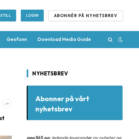
ABONNÉR PÅ NYHETSBREV
STILL
LOGIN
Geofunn
Download Media Guide
NYHETSBREV
Abonner på vårt
nyhetsbrev
at
geo365.no
: ledende leverandør av nyheter og