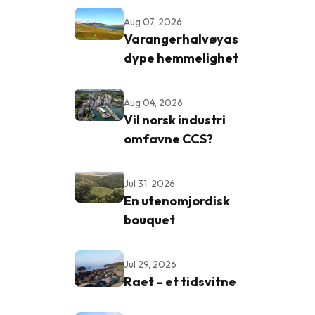
Aug 07, 2026
Varangerhalvøyas
dype hemmelighet
Aug 04, 2026
Vil norsk industri
omfavne CCS?
Jul 31, 2026
En utenomjordisk
bouquet
Jul 29, 2026
Raet – et tidsvitne