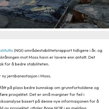
titutts
(NGI) områdestabilitetsrapport tidligere i år, og
skråningen mot Moss havn er lavere enn antatt. Det
ak for å bedre stabiliteten.
 ny jernbanestasjon i Moss.
har fått på plass bedre kunnskap om grunnforholdene og
øre prosjektet. Det er små marginer for feil i
risikoanalyse basert på denne nye informasjonen for å
ledd av prosjektet, uttaler Bane NOR i en melding.