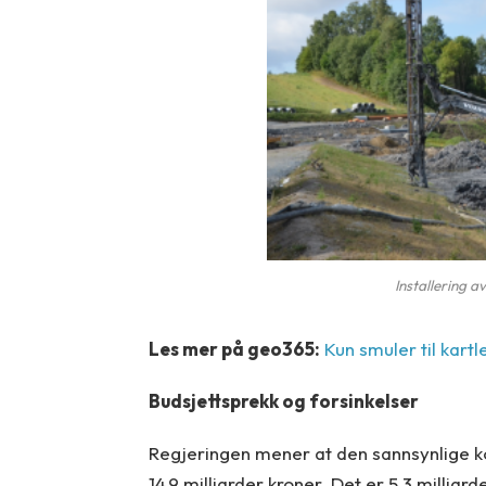
Installering 
Les mer på geo365:
Kun smuler til kartl
Budsjettsprekk og forsinkelser
Regjeringen mener at den sannsynlige k
14,9 milliarder kroner. Det er 5,3 millia