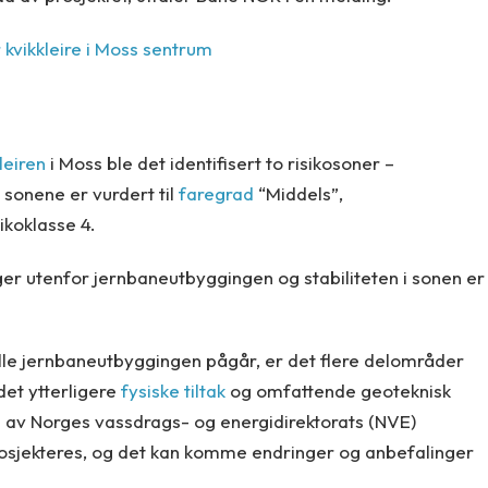
kvikkleire i Moss sentrum
leiren
i Moss ble det identifisert to risikosoner –
sonene er vurdert til
faregrad
“Middels”,
sikoklasse 4.
ger utenfor jernbaneutbyggingen og stabiliteten i sonen er
elle jernbaneutbyggingen pågår, er det flere delområder
det ytterligere
fysiske tiltak
og omfattende geoteknisk
 av Norges vassdrags- og energidirektorats (NVE)
rosjekteres, og det kan komme endringer og anbefalinger