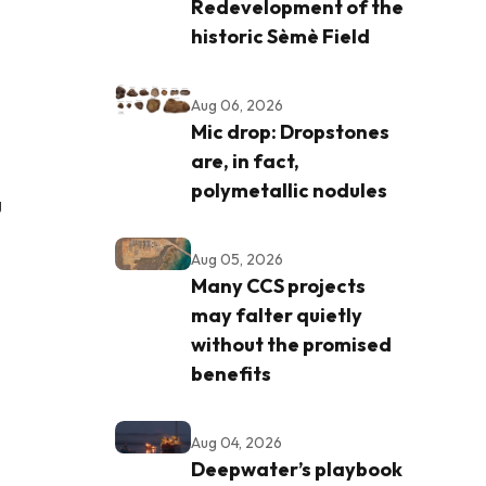
Redevelopment of the
historic Sèmè Field
Aug 06, 2026
Mic drop: Dropstones
are, in fact,
polymetallic nodules
g
Aug 05, 2026
Many CCS projects
may falter quietly
without the promised
benefits
Aug 04, 2026
Deepwater’s playbook