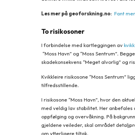
Les mer på geoforskning.no
:
Fant mer 
To risikosoner
I forbindelse med kartleggingen av
kvikk
“Moss Havn” og “Moss Sentrum”. Begge 
skadekonsekvens “Meget alvorlig” og ri
Kvikkleire risikosone “Moss Sentrum” lig
tilfredsstillende.
I risikosone “Moss Havn”, hvor den aktu
med veldig lav stabilitet. Her anbefales 
oppfølging og overvåkning. På bakgrunn
gjeldene veileder, skal området detaljp
om ytterligere tiltak.