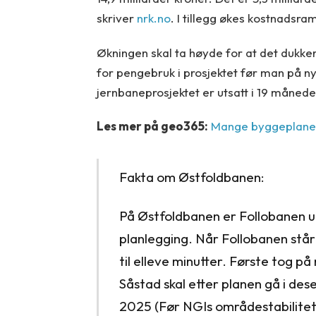
skriver
nrk.no
. I tillegg økes kostnadsram
Økningen skal ta høyde for at det dukker
for pengebruk i prosjektet før man på ny
jernbaneprosjektet er utsatt i 19 måneder
Les mer på geo365:
Mange byggeplaner 
Fakta om Østfoldbanen:
På Østfoldbanen er Follobanen u
planlegging. Når Follobanen står 
til elleve minutter. Første tog 
Såstad skal etter planen gå i des
2025 (Før NGIs områdestabilitets