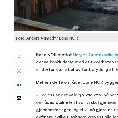
Foto: Anders Aamodt / Bane NOR
Bane NOR mottok
Norges Geotekniske Ins
denne konkluderte med at sikkerheten i 
vil derfor være behov for betydelige tilt
Det er i dette området Bane NOR bygger
– For oss er det veldig viktig at vi nå 
områdestabiliteten hvor vi skal gjennomf
gjennomføringen, og vi vil nå gjøre en 
definere hvilke tiltak som kreves i alle 