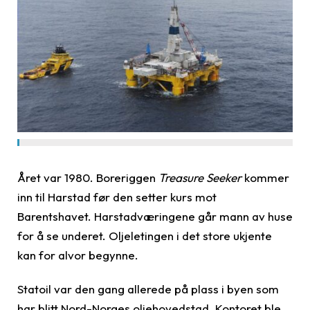
Året var 1980. Boreriggen
Treasure Seeker
kommer
inn til Harstad før den setter kurs mot
Barentshavet. Harstadværingene går mann av huse
for å se underet. Oljeletingen i det store ukjente
kan for alvor begynne.
Statoil var den gang allerede på plass i byen som
har blitt Nord-Norges oljehovedstad. Kontoret ble