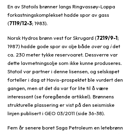
En av Statoils brønner langs Ringvassøy-Loppa
forkastningskomplekset hadde spor av gass
(
7119/12-3
; 1983).
Norsk Hydros brønn vest for Skrugard (
7219/9-1
;
1987) hadde gode spor av olje både
over
og
i
det
ca. 230 meter tykke reservoaret. Dessverre var
dette lavmetningsolje som ikke kunne produseres.
Statoil var partner i denne lisensen, og selskapet
forteller i dag at Havis-prospektet ble vurdert den
gangen, men at det da var for lite til å være
interessant (se foregående artikkel). Brønnens
strukturelle plassering er vist på den seismiske
linjen publisert i GEO 03/2011 (side 36-38).
Fem år senere boret Saga Petroleum en letebrønn