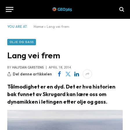
YOU ARE AT:
Home
»
Lang vei frem
OLJE OG GASS
Lang vei frem
BY
HALFDAN CARSTENS
APRIL 18, 2014
Del denne artikkelen
Tålmodighet er en dyd. Det er hva historien
bak funnet av Skrugard kan lære oss om
dynamikken i letingen etter olje og gass.