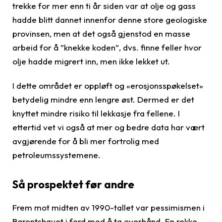
trekke for mer enn ti år siden var at olje og gass
hadde blitt dannet innenfor denne store geologiske
provinsen, men at det også gjenstod en masse
arbeid for å ”knekke koden”, dvs. finne feller hvor
olje hadde migrert inn, men ikke lekket ut.
I dette området er oppløft og «erosjonsspøkelset»
betydelig mindre enn lengre øst. Dermed er det
knyttet mindre risiko til lekkasje fra fellene. I
ettertid vet vi også at mer og bedre data har vært
avgjørende for å bli mer fortrolig med
petroleumssystemene.
Så prospektet før andre
Frem mot midten av 1990-tallet var pessimismen i
Barentshavet i ferd med å ta overhånd. En rekke