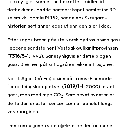
som nylig er samlet inn bekrefter imidlertid
flatflekkene. Hadde partnerskapet samlet inn 3D
seismikk i gamle PL182, hadde nok Skrugard-
historien sett annerledes ut enn den gjør i dag.
Etter sagas brønn påviste Norsk Hydros brønn gass
i eocene sandsteiner i Vestbakkvulkanittprovinsen
(
7316/5-1
; 1992). Sannsynligvis er dette biogen
gass. Brønnen påtraff også en rekke intrusjoner.
Norsk Agips (nå Eni) brønn på Troms-Finnmark-
forkastningskomplekset (
7019/1-1
; 2000) testet
gass, men med mye CO
. Som nevnt ovenfor er
2
dette den eneste lisensen som er beholdt langs
vestmarginen.
Den konklusjonen som oljeleterne derfor kunne