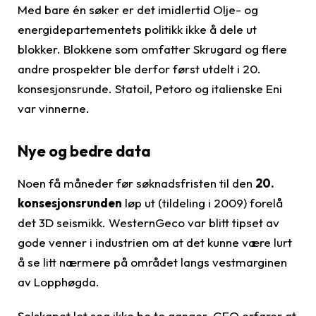
Med bare én søker er det imidlertid Olje- og
energidepartementets politikk ikke å dele ut
blokker. Blokkene som omfatter Skrugard og flere
andre prospekter ble derfor først utdelt i 20.
konsesjonsrunde. Statoil, Petoro og italienske Eni
var vinnerne.
Nye og bedre data
Noen få måneder før søknadsfristen til den
20.
konsesjonsrunden
løp ut (tildeling i 2009) forelå
det 3D seismikk. WesternGeco var blitt tipset av
gode venner i industrien om at det kunne være lurt
å se litt nærmere på området langs vestmarginen
av Lopphøgda.
Selskapet lot seg ikke be to ganger. GEO erfarer at