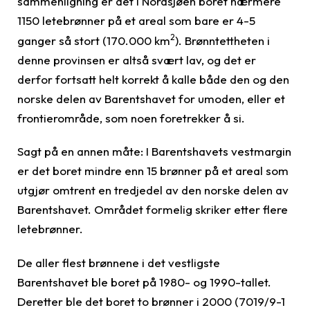
sammenligning er det i Nordsjøen boret nærmere
1150 letebrønner på et areal som bare er 4-5
2
ganger så stort (170.000 km
). Brønntettheten i
denne provinsen er altså svært lav, og det er
derfor fortsatt helt korrekt å kalle både den og den
norske delen av Barentshavet for umoden, eller et
frontierområde, som noen foretrekker å si.
Sagt på en annen måte: I Barentshavets vestmargin
er det boret mindre enn 15 brønner på et areal som
utgjør omtrent en tredjedel av den norske delen av
Barentshavet. Området formelig skriker etter flere
letebrønner.
De aller flest brønnene i det vestligste
Barentshavet ble boret på 1980- og 1990-tallet.
Deretter ble det boret to brønner i 2000 (7019/9-1