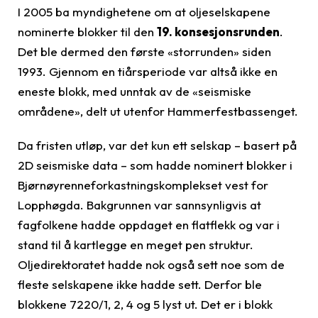
I 2005 ba myndighetene om at oljeselskapene
nominerte blokker til den
19. konsesjonsrunden
.
Det ble dermed den første «storrunden» siden
1993. Gjennom en tiårsperiode var altså ikke en
eneste blokk, med unntak av de «seismiske
områdene», delt ut utenfor Hammerfestbassenget.
Da fristen utløp, var det kun ett selskap – basert på
2D seismiske data – som hadde nominert blokker i
Bjørnøyrenneforkastningskomplekset vest for
Lopphøgda. Bakgrunnen var sannsynligvis at
fagfolkene hadde oppdaget en flatflekk og var i
stand til å kartlegge en meget pen struktur.
Oljedirektoratet hadde nok også sett noe som de
fleste selskapene ikke hadde sett. Derfor ble
blokkene 7220/1, 2, 4 og 5 lyst ut. Det er i blokk