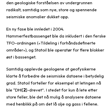
den geologiske forståelsen av undergrunnen
radikalt, samtidig som nye, store og spennende
seismiske anomalier dukket opp.
En ny fase ble innledet i 2004.
Hammerfestbassenget ble da inkludert i den ferske
TFO-ordningen («Tildeling i forhåndsdefinerte
områder»), og Statoil ble operatør for flere blokker
øst i bassenget.
Samtidig opplevde geologene at geofysikerne
klarte å forbedre de seismiske dataene i betydelig
grad. Statoil forteller for eksempel at letingen nå
ble “DHI[
2
]-drevet”. I stedet for kun å lete etter
store feller, ble det nå mulig å analysere dataene
med henblikk på om det lå olje og gass i fellene.