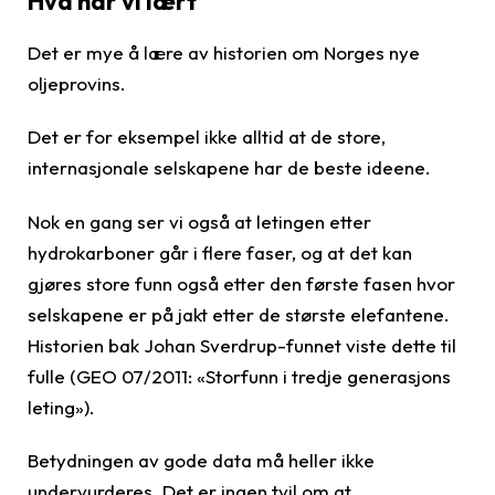
Hva har vi lært
Det er mye å lære av historien om Norges nye
oljeprovins.
Det er for eksempel ikke alltid at de store,
internasjonale selskapene har de beste ideene.
Nok en gang ser vi også at letingen etter
hydrokarboner går i flere faser, og at det kan
gjøres store funn også etter den første fasen hvor
selskapene er på jakt etter de største elefantene.
Historien bak Johan Sverdrup-funnet viste dette til
fulle (GEO 07/2011: «Storfunn i tredje generasjons
leting»).
Betydningen av gode data må heller ikke
undervurderes. Det er ingen tvil om at