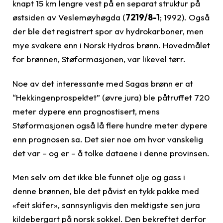
knapt 15 km lengre vest på en separat struktur på
østsiden av Veslemøyhøgda (
7219/8-1
; 1992). Også
der ble det registrert spor av hydrokarboner, men
mye svakere enn i Norsk Hydros brønn. Hovedmålet
for brønnen, Støformasjonen, var likevel tørr.
Noe av det interessante med Sagas brønn er at
“Hekkingenprospektet” (øvre jura) ble påtruffet 720
meter dypere enn prognostisert, mens
Støformasjonen også lå flere hundre meter dypere
enn prognosen sa. Det sier noe om hvor vanskelig
det var – og er – å tolke dataene i denne provinsen.
Men selv om det ikke ble funnet olje og gass i
denne brønnen, ble det påvist en tykk pakke med
«feit skifer», sannsynligvis den mektigste sen jura
kildebergart på norsk sokkel. Den bekreftet derfor