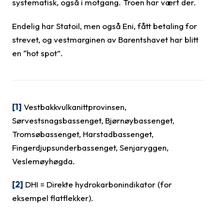
systematisk, også i motgang. Troen har vært der.
Endelig har Statoil, men også Eni, fått betaling for
strevet, og vestmarginen av Barentshavet har blitt
en “hot spot”.
[1]
Vestbakkvulkanittprovinsen,
Sørvestsnagsbassenget, Bjørnøybassenget,
Tromsøbassenget, Harstadbassenget,
Fingerdjupsunderbassenget, Senjaryggen,
Veslemøyhøgda.
[2]
DHI = Direkte hydrokarbonindikator (for
eksempel flatflekker).