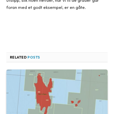
utslipp, slik noen hevder, når vi til de grader går
foran med et godt eksempel, er en gåte.
RELATED
POSTS