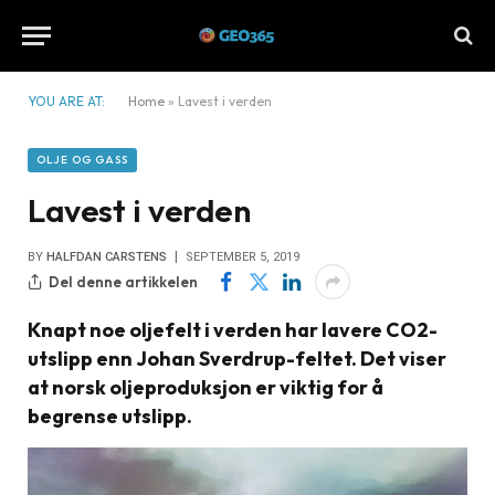
YOU ARE AT:
Home
»
Lavest i verden
OLJE OG GASS
Lavest i verden
BY
HALFDAN CARSTENS
SEPTEMBER 5, 2019
Del denne artikkelen
Knapt noe oljefelt i verden har lavere CO2-
utslipp enn Johan Sverdrup-feltet. Det viser
at norsk oljeproduksjon er viktig for å
begrense utslipp.