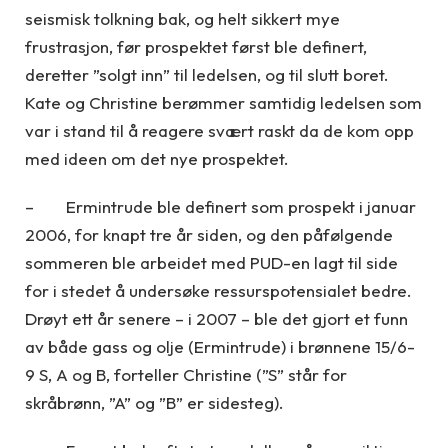
seismisk tolkning bak, og helt sikkert mye
frustrasjon, før prospektet først ble definert,
deretter ”solgt inn” til ledelsen, og til slutt boret.
Kate og Christine berømmer samtidig ledelsen som
var i stand til å reagere svært raskt da de kom opp
med ideen om det nye prospektet.
– Ermintrude ble definert som prospekt i januar
2006, for knapt tre år siden, og den påfølgende
sommeren ble arbeidet med PUD-en lagt til side
for i stedet å undersøke ressurspotensialet bedre.
Drøyt ett år senere – i 2007 – ble det gjort et funn
av både gass og olje (Ermintrude) i brønnene 15/6-
9 S, A og B, forteller Christine (”S” står for
skråbrønn, ”A” og ”B” er sidesteg).