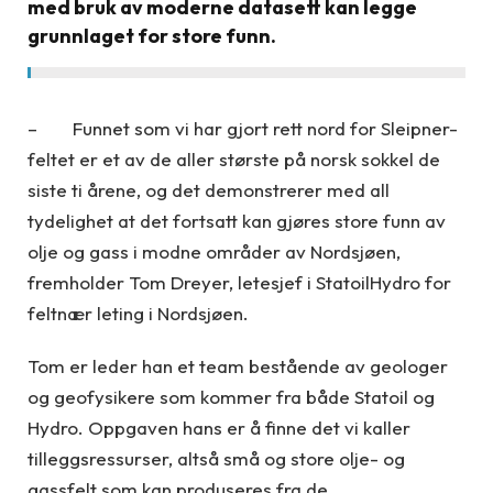
med bruk av moderne datasett kan legge
grunnlaget for store funn.
– Funnet som vi har gjort rett nord for Sleipner-
feltet er et av de aller største på norsk sokkel de
siste ti årene, og det demonstrerer med all
tydelighet at det fortsatt kan gjøres store funn av
olje og gass i modne områder av Nordsjøen,
fremholder Tom Dreyer, letesjef i StatoilHydro for
feltnær leting i Nordsjøen.
Tom er leder han et team bestående av geologer
og geofysikere som kommer fra både Statoil og
Hydro. Oppgaven hans er å finne det vi kaller
tilleggsressurser, altså små og store olje- og
gassfelt som kan produseres fra de