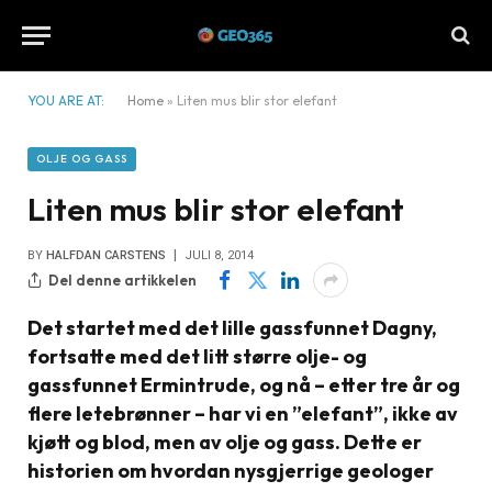
YOU ARE AT:
Home
»
Liten mus blir stor elefant
OLJE OG GASS
Liten mus blir stor elefant
BY
HALFDAN CARSTENS
JULI 8, 2014
Del denne artikkelen
Det startet med det lille gassfunnet Dagny,
fortsatte med det litt større olje- og
gassfunnet Ermintrude, og nå – etter tre år og
flere letebrønner – har vi en ”elefant”, ikke av
kjøtt og blod, men av olje og gass. Dette er
historien om hvordan nysgjerrige geologer