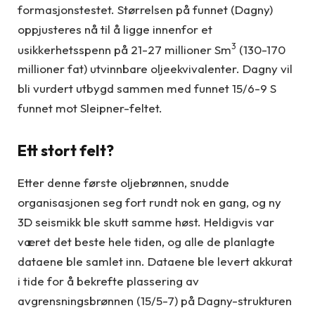
formasjonstestet. Størrelsen på funnet (Dagny)
oppjusteres nå til å ligge innenfor et
3
usikkerhetsspenn på 21-27 millioner Sm
(130-170
millioner fat) utvinnbare oljeekvivalenter. Dagny vil
bli vurdert utbygd sammen med funnet 15/6-9 S
funnet mot Sleipner-feltet.
Ett stort felt?
Etter denne første oljebrønnen, snudde
organisasjonen seg fort rundt nok en gang, og ny
3D seismikk ble skutt samme høst. Heldigvis var
været det beste hele tiden, og alle de planlagte
dataene ble samlet inn. Dataene ble levert akkurat
i tide for å bekrefte plassering av
avgrensningsbrønnen (15/5-7) på Dagny-strukturen