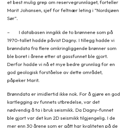
et best mulig grep om reservegrunnlaget, forteller
Marit Johansen, sjef for feltnær leting i ”Nordsjøen
Sør”.
– I databasen inngikk de to brønnene som på
1970-tallet hadde påvist Dagny. I tillegg hadde vi
brønndata fra flere omkringliggende brønner som
ble boret i årene etter at gassfunnet ble gjort.
Derfor hadde vi nå et mye bedre grunnlag for en
god geologisk forståelse av dette området,
påpeker Marit.
Brønndata er imidlertid ikke nok. For å gjøre en god
kartlegging av funnets utbredelse, var det
nødvendig å ta i bruk seismikk. Da Dagny-funnet
ble gjort var det kun 2D seismikk tilgjengelig. I de
mer enn 30 årene som er gått har kvaliteten på de