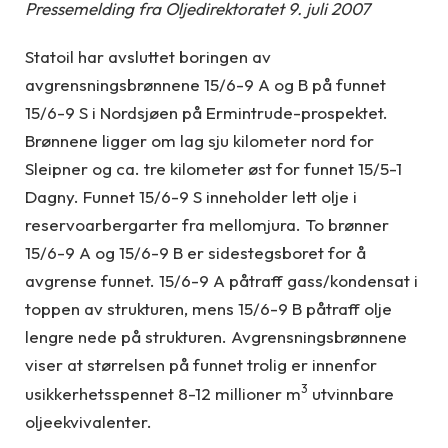
Pressemelding fra Oljedirektoratet 9. juli 2007
Statoil har avsluttet boringen av
avgrensningsbrønnene 15/6-9 A og B på funnet
15/6-9 S i Nordsjøen på Ermintrude-prospektet.
Brønnene ligger om lag sju kilometer nord for
Sleipner og ca. tre kilometer øst for funnet 15/5-1
Dagny. Funnet 15/6-9 S inneholder lett olje i
reservoarbergarter fra mellomjura. To brønner
15/6-9 A og 15/6-9 B er sidestegsboret for å
avgrense funnet. 15/6-9 A påtraff gass/kondensat i
toppen av strukturen, mens 15/6-9 B påtraff olje
lengre nede på strukturen. Avgrensningsbrønnene
viser at størrelsen på funnet trolig er innenfor
3
usikkerhetsspennet 8-12 millioner m
utvinnbare
oljeekvivalenter.