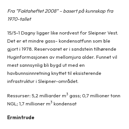
Fra ”Faktaheftet 2008” – basert på kunnskap fra
1970-tallet
15/5-1 Dagny ligger like nordvest for Sleipner Vest.
Det er et mindre gass- kondensatfunn som ble
gjort i 1978. Reservoaret er i sandstein tilhørende
Huginformasjonen av mellomjura alder. Funnet vil
mest sannsynlig bli bygd ut med en
havbunnsinnretning knyttet til eksisterende
infrastruktur i Sleipner-området.
3
Ressurser: 5,2 milliarder m
gass; 0,7 millioner tonn
3
NGL; 1,7 millioner m
kondensat
Ermintrude