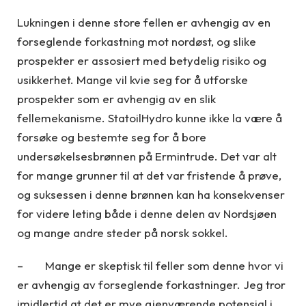
Lukningen i denne store fellen er avhengig av en
forseglende forkastning mot nordøst, og slike
prospekter er assosiert med betydelig risiko og
usikkerhet. Mange vil kvie seg for å utforske
prospekter som er avhengig av en slik
fellemekanisme. StatoilHydro kunne ikke la være å
forsøke og bestemte seg for å bore
undersøkelsesbrønnen på Ermintrude. Det var alt
for mange grunner til at det var fristende å prøve,
og suksessen i denne brønnen kan ha konsekvenser
for videre leting både i denne delen av Nordsjøen
og mange andre steder på norsk sokkel.
– Mange er skeptisk til feller som denne hvor vi
er avhengig av forseglende forkastninger. Jeg tror
imidlertid at det er mye gjenværende potensial i