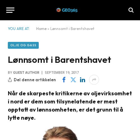
YOU ARE AT:
Home
»
Lønnsomt i Barentshavet
OLJE OG GASS
Lønnsomt i Barentshavet
BY
GUEST AUTHOR
SEPTEMBER 19, 2017
Del denne artikkelen
Når de skarpeste kritikerne av oljevirksomhet
i nord er dem som tilsynelatende er mest
opptatt av lønnsomheten, er det grunn til å
lytte nøye.