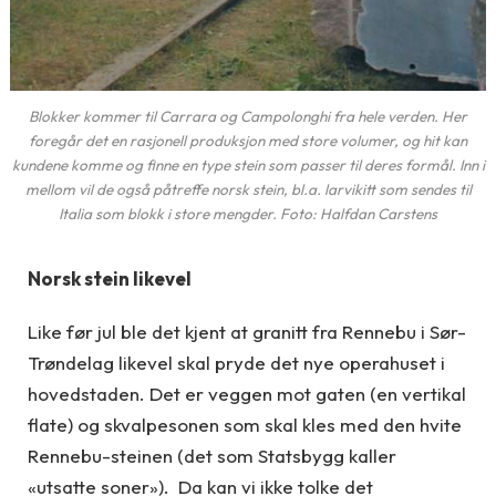
Blokker kommer til Carrara og Campolonghi fra hele verden. Her
foregår det en rasjonell produksjon med store volumer, og hit kan
kundene komme og finne en type stein som passer til deres formål. Inn i
mellom vil de også påtreffe norsk stein, bl.a. larvikitt som sendes til
Italia som blokk i store mengder. Foto: Halfdan Carstens
Norsk stein likevel
Like før jul ble det kjent at granitt fra Rennebu i Sør-
Trøndelag likevel skal pryde det nye operahuset i
hovedstaden. Det er veggen mot gaten (en vertikal
flate) og skvalpesonen som skal kles med den hvite
Rennebu-steinen (det som Statsbygg kaller
«utsatte soner»). Da kan vi ikke tolke det