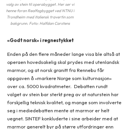
valg av stein til operabygget. Her ser vi
henne foran Realfagbygget ved NTNU i
Trondheim med italiensk travertin som
bakgrunn. Foto: Halfdan Carstens
«Godt norsk» i regnestykket
Enden på den flere måneder lange visa ble altså at
operaen hovedsakelig skal prydes med utenlandsk
marmor, og at norsk granitt fra Rennebu får
oppgaven å «markere Norge som kulturnasjon»
over ca. 5000 kvadratmeter. Debatten rundt
valget av stein bar sterkt preg av at naturstein har
forskjellig teknisk kvalitet, og mange som involverte
seg i mediedebatten mente at marmor er helt
uegnet. SINTEF konkluderte i sine arbeider med at
marmor generelt byr på større utfordringer enn