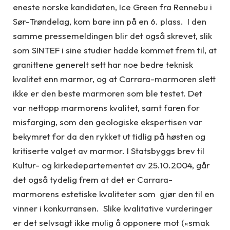
eneste norske kandidaten, Ice Green fra Rennebu i
Sør-Trøndelag, kom bare inn på en 6. plass. I den
samme pressemeldingen blir det også skrevet, slik
som SINTEF i sine studier hadde kommet frem til, at
granittene generelt sett har noe bedre teknisk
kvalitet enn marmor, og at Carrara-marmoren slett
ikke er den beste marmoren som ble testet. Det
var nettopp marmorens kvalitet, samt faren for
misfarging, som den geologiske ekspertisen var
bekymret for da den rykket ut tidlig på høsten og
kritiserte valget av marmor. I Statsbyggs brev til
Kultur- og kirkedepartementet av 25.10.2004, går
det også tydelig frem at det er Carrara-
marmorens estetiske kvaliteter som gjør den til en
vinner i konkurransen. Slike kvalitative vurderinger
er det selvsagt ikke mulig å opponere mot («smak