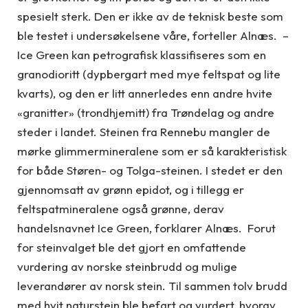
spesielt sterk. Den er ikke av de teknisk beste som
ble testet i undersøkelsene våre, forteller Alnæs. –
Ice Green kan petrografisk klassifiseres som en
granodioritt (dypbergart med mye feltspat og lite
kvarts), og den er litt annerledes enn andre hvite
«granitter» (trondhjemitt) fra Trøndelag og andre
steder i landet. Steinen fra Rennebu mangler de
mørke glimmermineralene som er så karakteristisk
for både Støren- og Tolga-steinen. I stedet er den
gjennomsatt av grønn epidot, og i tillegg er
feltspatmineralene også grønne, derav
handelsnavnet Ice Green, forklarer Alnæs. Forut
for steinvalget ble det gjort en omfattende
vurdering av norske steinbrudd og mulige
leverandører av norsk stein. Til sammen tolv brudd
med hvit naturstein ble befart og vurdert, hvorav