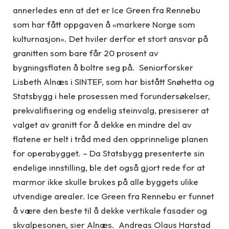
annerledes enn at det er Ice Green fra Rennebu
som har fått oppgaven å «markere Norge som
kulturnasjon». Det hviler derfor et stort ansvar på
granitten som bare får 20 prosent av
bygningsflaten å boltre seg på. Seniorforsker
Lisbeth Alnæs i SINTEF, som har bistått Snøhetta og
Statsbygg i hele prosessen med forundersøkelser,
prekvalifisering og endelig steinvalg, presiserer at
valget av granitt for å dekke en mindre del av
flatene er helt i tråd med den opprinnelige planen
for operabygget. – Da Statsbygg presenterte sin
endelige innstilling, ble det også gjort rede for at
marmor ikke skulle brukes på alle byggets ulike
utvendige arealer. Ice Green fra Rennebu er funnet
å være den beste til å dekke vertikale fasader og
skvalpesonen, sier Alnæs. Andreas Olaus Harstad