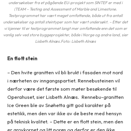
undersøkelser fra et pågående EU-prosjekt som SINTEF er med i
(TEAM – Testing and Assessment of Marble and Limestone.
Testprogrammet har vært meget omfattende, både ut fra antall
undersøkelser og antall steintyper som har vært undersøkt. – Etter det
vi kjenner til er testprogrammet langt mer omfattende enn det som er
vanlig selv ved store byggeprosjekter, både i Norge og andre land, sier
Lisbeth Alnæs.Foto: Lisbeth Alnæs
En flott stein
– Den hvite granitten vil bli brukt i fasaden mot nord
i nærheten av inngangspartiet. Rennebusteinen vil
derfor være det første som møter besøkende til
Operahuset, sier Lisbeth Alnæs. Rennebu-granitten
Ice Green ble av Snøhetta gitt god karakter på
estetikk, men den var ikke av de beste med hensyn
på teknisk kvalitet. – Dette er en flott stein, men den
er grovkornet og litt porøs og derfor er den ikke