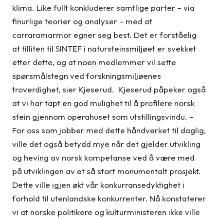
klima. Like fullt konkluderer samtlige parter – via
finurlige teorier og analyser – med at
carraramarmor egner seg best. Det er forståelig
at tilliten til SINTEF i natursteinsmiljøet er svekket
etter dette, og at noen medlemmer vil sette
spørsmålstegn ved forskningsmiljøenes
troverdighet, sier Kjeserud. Kjeserud påpeker også
at vi har tapt en god mulighet til å profilere norsk
stein gjennom operahuset som utstillingsvindu. –
For oss som jobber med dette håndverket til daglig,
ville det også betydd mye når det gjelder utvikling
og heving av norsk kompetanse ved å være med
på utviklingen av et så stort monumentalt prosjekt.
Dette ville igjen økt vår konkurransedyktighet i
forhold til utenlandske konkurrenter. Nå konstaterer
vi at norske politikere og kulturministeren ikke ville