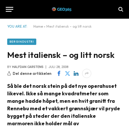
YOU ARE AT:
Home
»
Mest italiensk – og litt norsk
BERGINDUSTRI
Mest italiensk – og litt norsk
BY
HALFDAN CARSTENS
JULI 28, 2008
Del denne artikkelen
Så ble det norsk stein på det nye operahuset
likevel. Ikke så mange kvadratmeter som
mange hadde håpet, men en hvit granitt fra
Rennebu med et vakkert grønnskjær vil pryde
bygget på steder der den italienske
marmoren ikke holder mål av