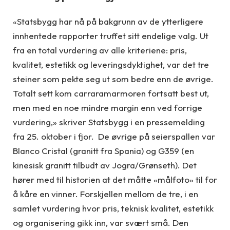
«Statsbygg har nå på bakgrunn av de ytterligere
innhentede rapporter truffet sitt endelige valg. Ut
fra en total vurdering av alle kriteriene: pris,
kvalitet, estetikk og leveringsdyktighet, var det tre
steiner som pekte seg ut som bedre enn de øvrige.
Totalt sett kom carraramarmoren fortsatt best ut,
men med en noe mindre margin enn ved forrige
vurdering,» skriver Statsbygg i en pressemelding
fra 25. oktober i fjor. De øvrige på seierspallen var
Blanco Cristal (granitt fra Spania) og G359 (en
kinesisk granitt tilbudt av Jogra/Grønseth). Det
hører med til historien at det måtte «målfoto» til for
å kåre en vinner. Forskjellen mellom de tre, i en
samlet vurdering hvor pris, teknisk kvalitet, estetikk
og organisering gikk inn, var svært små. Den