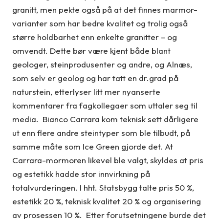
granitt, men pekte også på at det finnes marmor-
varianter som har bedre kvalitet og trolig også
større holdbarhet enn enkelte granitter – og
omvendt. Dette bør være kjent både blant
geologer, steinprodusenter og andre, og Alnæs,
som selv er geolog og har tatt en dr.grad på
naturstein, etterlyser litt mer nyanserte
kommentarer fra fagkollegaer som uttaler seg til
media. Bianco Carrara kom teknisk sett dårligere
ut enn flere andre steintyper som ble tilbudt, på
samme måte som Ice Green gjorde det. At
Carrara-mormoren likevel ble valgt, skyldes at pris
og estetikk hadde stor innvirkning på
totalvurderingen. I hht. Statsbygg talte pris 50 %,
estetikk 20 %, teknisk kvalitet 20 % og organisering
av prosessen 10 %. Etter forutsetningene burde det