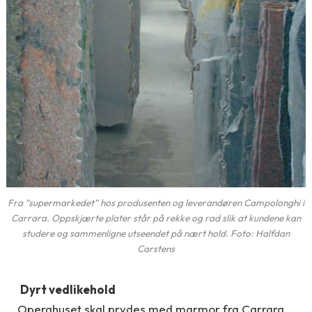
Fra ”supermarkedet” hos produsenten og leverandøren Campolonghi i
Carrara. Oppskjærte plater står på rekke og rad slik at kundene kan
studere og sammenligne utseendet på nært hold. Foto: Halfdan
Carstens
Dyrt vedlikehold
Operahuset skal prydes med marmor fra Carrara.