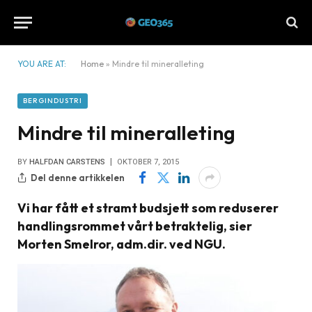
YOU ARE AT:
Home
»
Mindre til mineralleting
BERGINDUSTRI
Mindre til mineralleting
BY
HALFDAN CARSTENS
OKTOBER 7, 2015
Del denne artikkelen
Vi har fått et stramt budsjett som reduserer
handlingsrommet vårt betraktelig, sier
Morten Smelror, adm.dir. ved NGU.