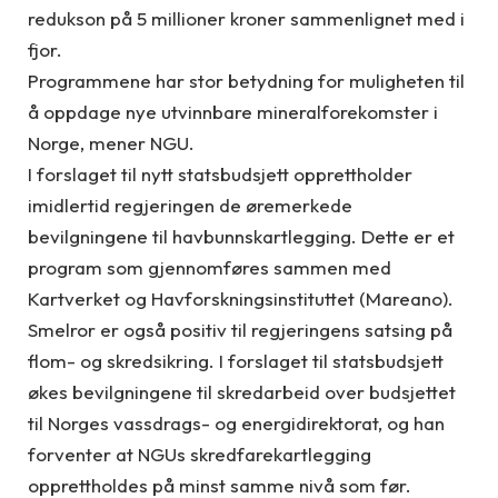
redukson på 5 millioner kroner sammenlignet med i
fjor.
Programmene har stor betydning for muligheten til
å oppdage nye utvinnbare mineralforekomster i
Norge, mener NGU.
I forslaget til nytt statsbudsjett opprettholder
imidlertid regjeringen de øremerkede
bevilgningene til havbunnskartlegging. Dette er et
program som gjennomføres sammen med
Kartverket og Havforskningsinstituttet (Mareano).
Smelror er også positiv til regjeringens satsing på
flom- og skredsikring. I forslaget til statsbudsjett
økes bevilgningene til skredarbeid over budsjettet
til Norges vassdrags- og energidirektorat, og han
forventer at NGUs skredfarekartlegging
opprettholdes på minst samme nivå som før.