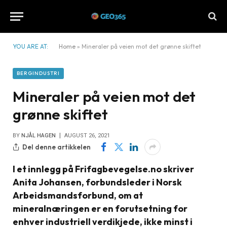
YOU ARE AT:
Home
»
Mineraler på veien mot det grønne skiftet
BERGINDUSTRI
Mineraler på veien mot det
grønne skiftet
BY
NJÅL HAGEN
AUGUST 26, 2021
Del denne artikkelen
I et innlegg på Frifagbevegelse.no skriver
Anita Johansen, forbundsleder i Norsk
Arbeidsmandsforbund, om at
mineralnæringen er en forutsetning for
enhver industriell verdikjede, ikke minst i