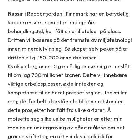
Nussir
i Repparfjorden i Finnmark har en betydelig
kobberressurs, som etter mange års
behandlingstid, har fått sine tillatelser på plass.
Driften vil baseres på det fremste av miljøteknologi
innen mineralutvinning. Selskapet selv peker på at
driften vil gi 150–200 arbeidsplasser i
Kvalsundregionen. Og en årlig omsetning er anslått
til om lag 700 millioner kroner. Dette vil innebære
viktige arbeidsplasser, økte inntekter og
kompetanse til en hardt presset region. Jeg stiller
meg derfor helt uforstående til den motstanden
dette prosjektet har fått fra ulike aktører. Å
motsette seg slike unike muligheter er etter min
mening en undergraving av både målene om det
grønne skiftet og en aktiv industripolitikk for