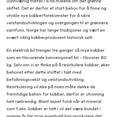
uunnværlig metall i å nå målene om det grønne
skiftet. Det er derfor et stort behov for å finne og
utvikle nye kobberforekomster for å sikre
velstandsutviklingen og overgangen til et grønnere
samfunn. Norge har lange tradisjoner og vært en
svært viktig kobberprodusent historisk sett.
En elektrisk bil trenger tre ganger så mye kobber
som en tilsvarende konvensjonell bil – tilsvarer 80
kg. Selv om vi er flinke på å resirkulere kobber, øker
behovet etter dette stoffet i takt med
befolkningsvekst og velstandsutvikling.
Resirkulering vil ikke på noen måte dekke de
fremtidige behov for kobber, derfor er utvinning
helt nødvendig. Blant annet fordi når et mineral
som f.eks. kobber er tatt i vil det være bundet i
mange år før man eventuelt kan resirkulere det.