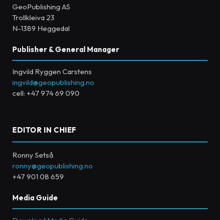
GeoPublishing AS
Trollkleiva 23
N-1389 Heggedal
Publisher & General Manager
Ingvild Ryggen Carstens
ingvild@geopublishing.no
cell: +47 974 69 090
EDITOR IN CHIEF
Ronny Setså
ronny@geopublishing.no
+47 901 08 659
Media Guide