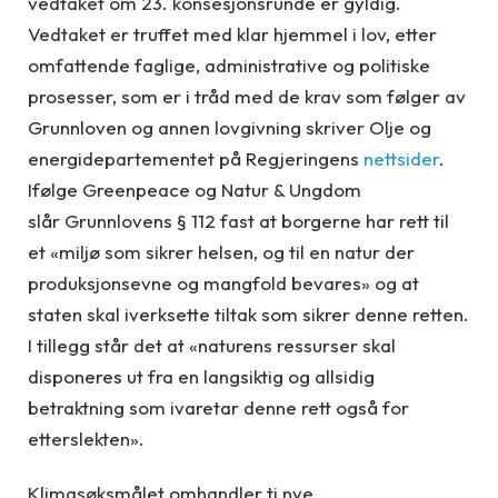
vedtaket om 23. konsesjonsrunde er gyldig.
Vedtaket er truffet med klar hjemmel i lov, etter
omfattende faglige, administrative og politiske
prosesser, som er i tråd med de krav som følger av
Grunnloven og annen lovgivning skriver Olje og
energidepartementet på Regjeringens
nettsider
.
Ifølge Greenpeace og Natur & Ungdom
slår Grunnlovens § 112 fast at borgerne har rett til
et «miljø som sikrer helsen, og til en natur der
produksjonsevne og mangfold bevares» og at
staten skal iverksette tiltak som sikrer denne retten.
I tillegg står det at «naturens ressurser skal
disponeres ut fra en langsiktig og allsidig
betraktning som ivaretar denne rett også for
etterslekten».
Klimasøksmålet omhandler ti nye