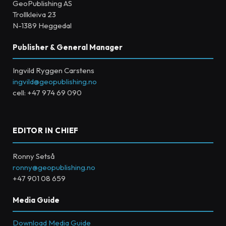
GeoPublishing AS
Trollkleiva 23
N-1389 Heggedal
Publisher & General Manager
Ingvild Ryggen Carstens
ingvild@geopublishing.no
cell: +47 974 69 090
EDITOR IN CHIEF
Ronny Setså
ronny@geopublishing.no
+47 901 08 659
Media Guide
Download Media Guide