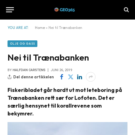
YOU ARE AT:
Home
»
Nei til Trænabanken
OLJE OG GASS
Nei til Trænabanken
BY
HALFDAN CARSTENS
JUNI 26, 2019
Del denne artikkelen
Fiskeribladet går hardt ut mot leteboring på
Trænabanken rett sør for Lofoten. Det er
særlig hensynet til korallrevene som
bekymrer.