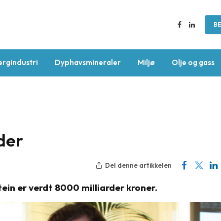
BE
Facebook
LinkedIn
ergindustri
Dyphavsmineraler
Miljø
Olje og gass
der
Del denne artikkelen
tein er verdt 8000 milliarder kroner.