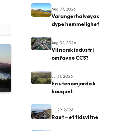
Aug 07, 2026
Varangerhalvøyas
dype hemmelighet
Aug 04, 2026
Vil norsk industri
omfavne CCS?
Jul 31, 2026
En utenomjordisk
bouquet
Jul 29, 2026
Raet – et tidsvitne