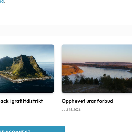
no
.
k i grafittdistrikt
Opphevet uranforbud
JULI 15, 2026