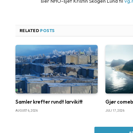
sier NHO-sjef Kristin Skogen Lund til
vg.
RELATED
POSTS
Samler krefter rundt larvikitt
Gjør comebac
AUGUST 6, 2026
JULI 17, 2026