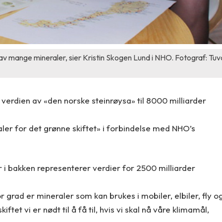
k av mange mineraler, sier Kristin Skogen Lund i NHO. Fotograf: Tuv
verdien av «den norske steinrøysa» til 8000 milliarder
er for det grønne skiftet» i forbindelse med NHO’s
r i bakken representerer verdier for 2500 milliarder
r grad er mineraler som kan brukes i mobiler, elbiler, fly o
ftet vi er nødt til å få til, hvis vi skal nå våre klimamål,