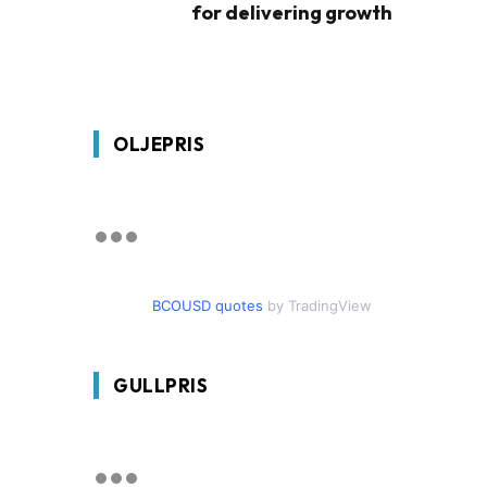
for delivering growth
OLJEPRIS
BCOUSD quotes
by TradingView
GULLPRIS