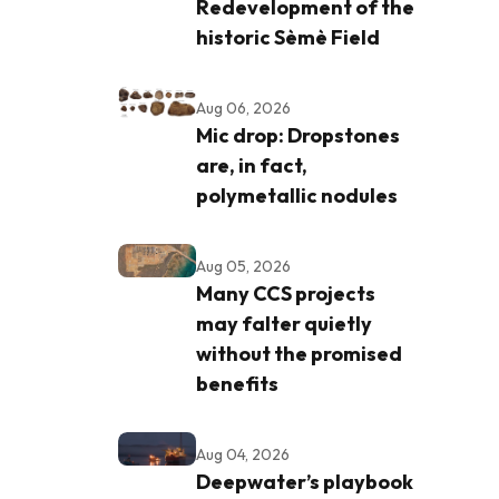
Redevelopment of the
historic Sèmè Field
Aug 06, 2026
Mic drop: Dropstones
are, in fact,
polymetallic nodules
Aug 05, 2026
Many CCS projects
may falter quietly
without the promised
benefits
Aug 04, 2026
Deepwater’s playbook