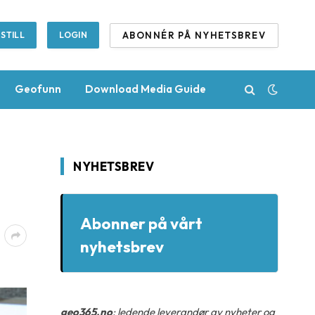
ABONNÉR PÅ NYHETSBREV
STILL
LOGIN
Geofunn
Download Media Guide
NYHETSBREV
Abonner på vårt
nyhetsbrev
geo365.no
: ledende leverandør av nyheter og