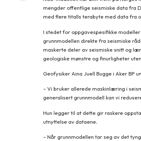
mengder offentlige seismiske data fra D
med flere titalls terabyte med data fra 
I stedet for oppgavespesifikke modell
grunnmodellen direkte fra seismiske rå
maskerte deler av seismiske snitt og lær
geologiske mønstre og finurligheter ute
Geofysiker Aina Juell Bugge i Aker BP un
– Vi bruker allerede maskinlæring i seis
generalisert grunnmodell kan vi redusere
Hun legger til at dette gir raskere oppst
utnyttelse av dataene.
– Når grunnmodellen tar seg av det tyn