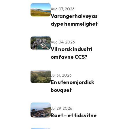
Aug 07, 2026
Varangerhalvøyas
dype hemmelighet
Aug 04, 2026
Vil norsk industri
omfavne CCS?
Jul 31, 2026
En utenomjordisk
bouquet
Jul 29, 2026
Raet – et tidsvitne