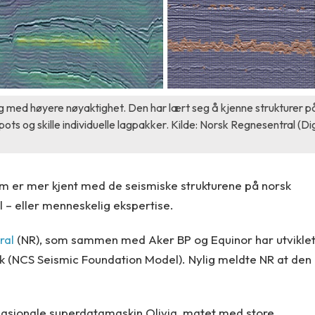
 med høyere nøyaktighet. Den har lært seg å kjenne strukturer p
ots og skille individuelle lagpakker. Kilde: Norsk Regnesentral (Di
m er mer kjent med de seismiske strukturene på norsk
 – eller menneskelig ekspertise.
ral
(NR), som sammen med Aker BP og Equinor har utvikle
kk (NCS Seismic Foundation Model). Nylig meldte NR at den
nasjonale superdatamaskin Olivia, matet med store