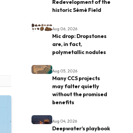
Redevelopment of the
historic Sèmè Field
Aug 06, 2026
Mic drop: Dropstones
are, in fact,
polymetallic nodules
Aug 05, 2026
Many CCS projects
may falter quietly
without the promised
benefits
Aug 04, 2026
Deepwater’s playbook