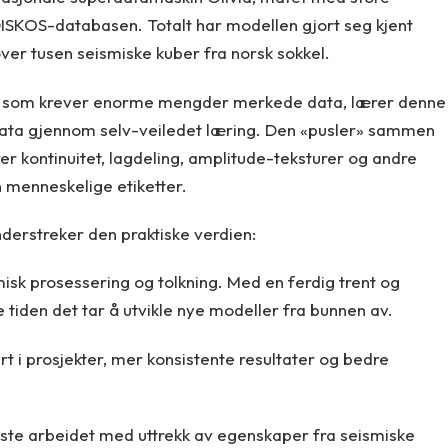
ISKOS-databasen. Totalt har modellen gjort seg kjent
over tusen seismiske kuber fra norsk sokkel.
er som krever enorme mengder merkede data, lærer denne
data gjennom selv-veiledet læring. Den «pusler» sammen
er kontinuitet, lagdeling, amplitude-teksturer og andre
n menneskelige etiketter.
derstreker den praktiske verdien:
misk prosessering og tolkning. Med en ferdig trent og
 tiden det tar å utvikle nye modeller fra bunnen av.
art i prosjekter, mer konsistente resultater og bedre
gste arbeidet med uttrekk av egenskaper fra seismiske