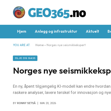
Hjem
Anlegg og infrastruktur
Aktuelt
B
YOU ARE AT:
Home
»
Norges nye seismikkekspert
OLJE OG GASS
Norges nye seismikkeksp
En ny, åpent tilgjengelig KI-modell kan endre hvorda
raskere analyser, lavere terskel for innovasjon og n
BY
RONNY SETSÅ
MAI 20, 2026