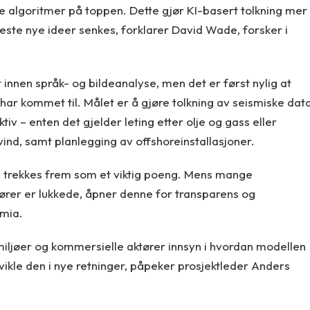
ke algoritmer på toppen. Dette gjør KI-basert tolkning mer
teste nye ideer senkes, forklarer David Wade, forsker i
innen språk- og bildeanalyse, men det er først nylig at
har kommet til. Målet er å gjøre tolkning av seismiske dat
iv – enten det gjelder leting etter olje og gass eller
vind, samt planlegging av offshoreinstallasjoner.
g, trekkes frem som et viktig poeng. Mens mange
dører er lukkede, åpner denne for transparens og
emia.
iljøer og kommersielle aktører innsyn i hvordan modellen
tvikle den i nye retninger, påpeker prosjektleder Anders