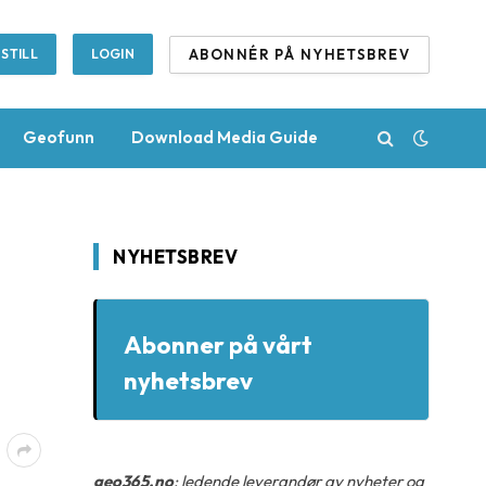
ABONNÉR PÅ NYHETSBREV
STILL
LOGIN
Geofunn
Download Media Guide
NYHETSBREV
Abonner på vårt
nyhetsbrev
geo365.no
: ledende leverandør av nyheter og