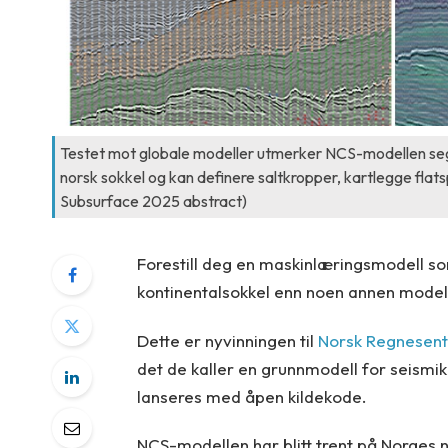
Testet mot globale modeller utmerker NCS-modellen seg
norsk sokkel og kan definere saltkropper, kartlegge flatsp
Subsurface 2025 abstract)
Forestill deg en maskinlæringsmodell so
kontinentalsokkel enn noen annen modell
Dette er nyvinningen til
Norsk Regnesent
det de kaller en grunnmodell for seismi
lanseres med åpen kildekode.
NCS-modellen har blitt trent på Norges 