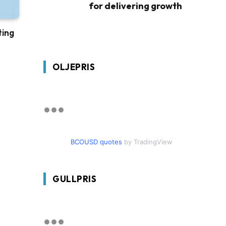
for delivering growth
ting
OLJEPRIS
BCOUSD quotes
by TradingView
GULLPRIS