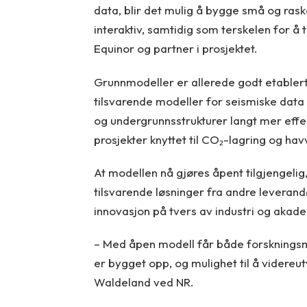
data, blir det mulig å bygge små og ras
interaktiv, samtidig som terskelen for å 
Equinor og partner i prosjektet.
Grunnmodeller er allerede godt etablert 
tilsvarende modeller for seismiske data 
og undergrunnsstrukturer langt mer effekt
prosjekter knyttet til CO₂-lagring og hav
At modellen nå gjøres åpent tilgjengeli
tilsvarende løsninger fra andre leveran
innovasjon på tvers av industri og akad
– Med åpen modell får både forskningsm
er bygget opp, og mulighet til å videreu
Waldeland ved NR.