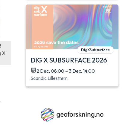
å
DigXSubsurface
g X
DIG X SUBSURFACE 2026
2 Dec, 08:00 – 3 Dec, 14:00
Scandic Lillestrøm
t