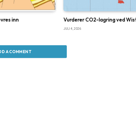
vres inn
Vurderer CO2-lagring ved Wis
JULI 4, 2026
DD A COMMENT