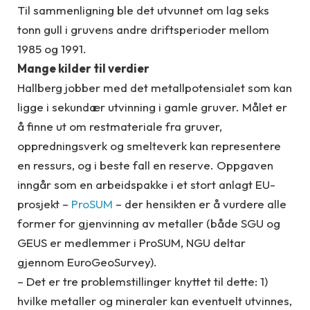
Til sammenligning ble det utvunnet om lag seks
tonn gull i gruvens andre driftsperioder mellom
1985 og 1991.
Mange kilder til verdier
Hallberg jobber med det metallpotensialet som kan
ligge i sekundær utvinning i gamle gruver. Målet er
å finne ut om restmateriale fra gruver,
oppredningsverk og smelteverk kan representere
en ressurs, og i beste fall en reserve. Oppgaven
inngår som en arbeidspakke i et stort anlagt EU-
prosjekt –
ProSUM
– der hensikten er å vurdere alle
former for gjenvinning av metaller (både SGU og
GEUS er medlemmer i ProSUM, NGU deltar
gjennom EuroGeoSurvey).
– Det er tre problemstillinger knyttet til dette: 1)
hvilke metaller og mineraler kan eventuelt utvinnes,