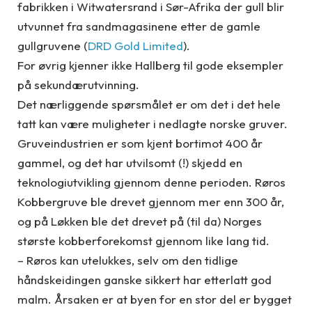
fabrikken i Witwatersrand i Sør-Afrika der gull blir
utvunnet fra sandmagasinene etter de gamle
gullgruvene (
DRD Gold Limited
).
For øvrig kjenner ikke Hallberg til gode eksempler
på sekundærutvinning.
Det nærliggende spørsmålet er om det i det hele
tatt kan være muligheter i nedlagte norske gruver.
Gruveindustrien er som kjent bortimot 400 år
gammel, og det har utvilsomt (!) skjedd en
teknologiutvikling gjennom denne perioden. Røros
Kobbergruve ble drevet gjennom mer enn 300 år,
og på Løkken ble det drevet på (til da) Norges
største kobberforekomst gjennom like lang tid.
– Røros kan utelukkes, selv om den tidlige
håndskeidingen ganske sikkert har etterlatt god
malm. Årsaken er at byen for en stor del er bygget