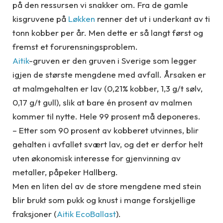
på den ressursen vi snakker om. Fra de gamle
kisgruvene på
Løkken
renner det ut i underkant av ti
tonn kobber per år. Men dette er så langt først og
fremst et forurensningsproblem.
Aitik
-gruven er den gruven i Sverige som legger
igjen de største mengdene med avfall. Årsaken er
at malmgehalten er lav (0,21% kobber, 1,3 g/t sølv,
0,17 g/t gull), slik at bare én prosent av malmen
kommer til nytte. Hele 99 prosent må deponeres.
– Etter som 90 prosent av kobberet utvinnes, blir
gehalten i avfallet svært lav, og det er derfor helt
uten økonomisk interesse for gjenvinning av
metaller, påpeker Hallberg.
Men en liten del av de store mengdene med stein
blir brukt som pukk og knust i mange forskjellige
fraksjoner (
Aitik EcoBallast
).