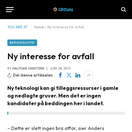
YOU ARE AT:
Home
»
Ny interesse for avfall
BERGINDUSTRI
Ny interesse for avfall
BY
HALFDAN CARSTENS
JUNI 28, 2015
Del denne artikkelen
Ny teknologi kan gi tilleggsressurser i gamle
og nedlagte gruver. Men det er ingen
kandidater på beddingen her i landet.
– Dette er slett ingen bra affär, sier Anders