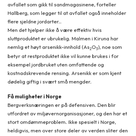
avfallet som gikk til sandmagasinene, forteller
Hallberg, som legger til at avfallet også inneholder
flere sjeldne jordarter..
Men det hjelper ikke å være effektiv hvis
sluttproduktet er ubrukelig. Malmen i Kiruna har
nemlig et høyt arsenikk-innhold (As
O
), noe som
2
3
betyr at restproduktet ikke vil kunne brukes i for
eksempel jordbruket uten omfattende og
kostnadskrevende rensing. Arsenikk er som kjent
dødelig giftig i svært små mengder.
Få muligheter i Norge
Bergverksnæringen er på defensiven. Den blir
utfordret av miljøvernorganisasjoner, og den har et
stort omdømmeproblem. Ikke spesielt i Norge,
heldigvis, men over store deler av verden sliter den