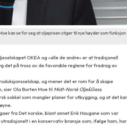
Moe kan se for seg at oljeprisen stiger til nye høyder som funksjon
ljeselskapet OKEA og «alle de andre» er at tradisjonell
g det på tross av de favorable reglene for fradrag av
 produksjonsselskap, og mener det er rom for å skape
n, sier Ola Borten Moe til
Midt-Norsk Olje&Gass
.
orsk sokkel som mangler planer for utbygging, og at det ka
 øyne.
gaer fra Det norske, blant annet Erik Haugane som var
er utradisjonelt i en konservativ bransje som, ifølge ham, har