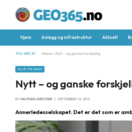
Hjem
Anlegg og infrastruktur
Aktuelt
B
YOU ARE AT:
Home
»
Nytt – og ganske forskjellig
OLJE OG GASS
Nytt – og ganske forskjel
BY
HALFDAN CARSTENS
SEPTEMBER 13, 2015
Annerledesselskapet. Det er det som er amb