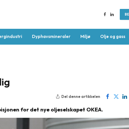
BE
Facebook
LinkedIn
ergindustri
Dyphavsmineraler
Miljø
Olje og gass
lig
Del denne artikkelen
isjonen for det nye oljeselskapet OKEA.