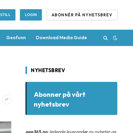
ABONNÉR PÅ NYHETSBREV
STILL
LOGIN
Geofunn
Download Media Guide
NYHETSBREV
Abonner på vårt
nyhetsbrev
geo365.no
: ledende leverandør av nyheter og