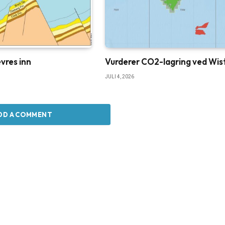
vres inn
Vurderer CO2-lagring ved Wis
JULI 4, 2026
DD A COMMENT