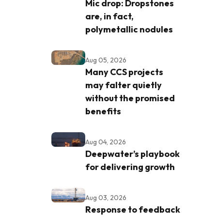
Mic drop: Dropstones
are, in fact,
polymetallic nodules
Aug 05, 2026
Many CCS projects
may falter quietly
without the promised
benefits
Aug 04, 2026
Deepwater’s playbook
for delivering growth
Aug 03, 2026
Response to feedback