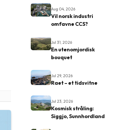
Aug 04, 2026
Vil norsk industri
omfavne CCS?
Jul 31, 2026
En utenomjordisk
bouquet
Jul 29, 2026
Raet – et tidsvitne
Jul 23, 2026
Kosmisk stråling:
Siggjo, Sunnhordland