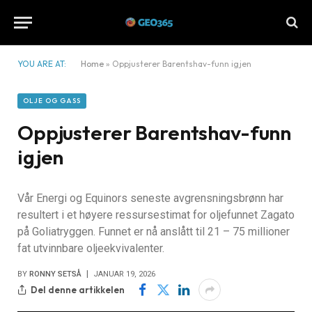
YOU ARE AT:
Home
»
Oppjusterer Barentshav-funn igjen
OLJE OG GASS
Oppjusterer Barentshav-funn
igjen
Vår Energi og Equinors seneste avgrensningsbrønn har
resultert i et høyere ressursestimat for oljefunnet Zagato
på Goliatryggen. Funnet er nå anslått til 21 – 75 millioner
fat utvinnbare oljeekvivalenter.
BY
RONNY SETSÅ
JANUAR 19, 2026
Del denne artikkelen