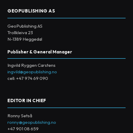
GEOPUBLISHING AS
GeoPublishing AS
Trollkleiva 23
N-1389 Heggedal
Publisher & General Manager
Ingvild Ryggen Carstens
ingvild@geopublishing.no
cell: +47 974 69 090
EDITOR IN CHIEF
Ronny Setså
ronny@geopublishing.no
+47 901 08 659