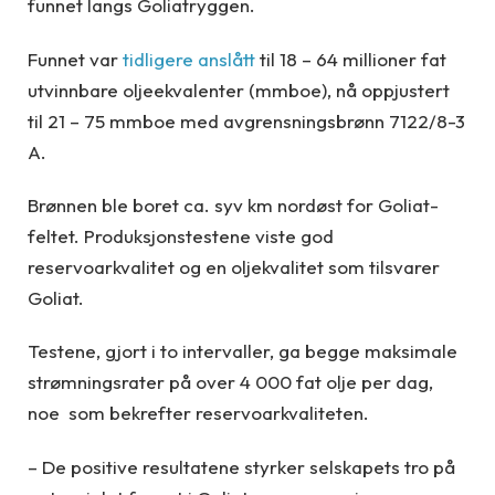
funnet langs Goliatryggen.
Funnet var
tidligere anslått
til 18 – 64 millioner fat
utvinnbare oljeekvalenter (mmboe), nå oppjustert
til 21 – 75 mmboe med avgrensningsbrønn 7122/8-3
A.
Brønnen ble boret ca. syv km nordøst for Goliat-
feltet. Produksjonstestene viste god
reservoarkvalitet og en oljekvalitet som tilsvarer
Goliat.
Testene, gjort i to intervaller, ga begge maksimale
strømningsrater på over 4 000 fat olje per dag,
noe som bekrefter reservoarkvaliteten.
– De positive resultatene styrker selskapets tro på