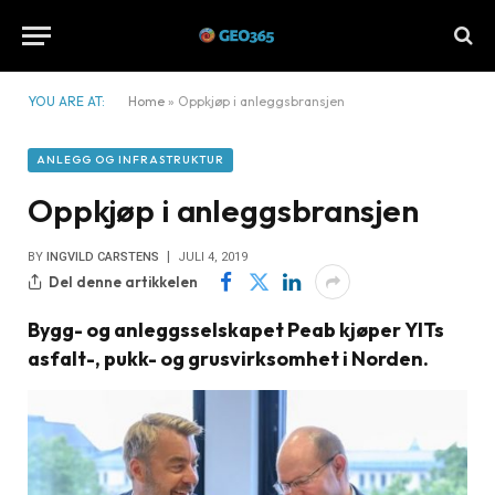
YOU ARE AT:
Home
»
Oppkjøp i anleggsbransjen
ANLEGG OG INFRASTRUKTUR
Oppkjøp i anleggsbransjen
BY
INGVILD CARSTENS
JULI 4, 2019
Del denne artikkelen
Bygg- og anleggsselskapet Peab kjøper YITs
asfalt-, pukk- og grusvirksomhet i Norden.