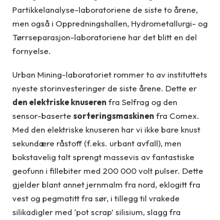
Partikkelanalyse-laboratoriene de siste to årene,
men også i Oppredningshallen, Hydrometallurgi- og
Tørrseparasjon-laboratoriene har det blitt en del
fornyelse.
Urban Mining-laboratoriet rommer to av instituttets
nyeste storinvesteringer de siste årene. Dette er
den elektriske knuseren
fra Selfrag og den
sensor-baserte
sorteringsmaskinen
fra Comex.
Med den elektriske knuseren har vi ikke bare knust
sekundære råstoff (f.eks. urbant avfall), men
bokstavelig talt sprengt massevis av fantastiske
geofunn i fillebiter med 200 000 volt pulser. Dette
gjelder blant annet jernmalm fra nord, eklogitt fra
vest og pegmatitt fra sør, i tillegg til vrakede
silikadigler med ‘pot scrap’ silisium, slagg fra