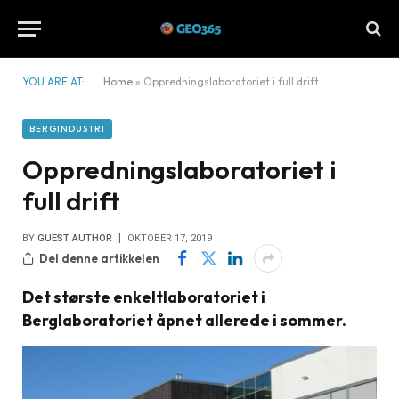
YOU ARE AT:
Home
»
Oppredningslaboratoriet i full drift
BERGINDUSTRI
Oppredningslaboratoriet i
full drift
BY
GUEST AUTHOR
OKTOBER 17, 2019
Del denne artikkelen
Det største enkeltlaboratoriet i
Berglaboratoriet åpnet allerede i sommer.