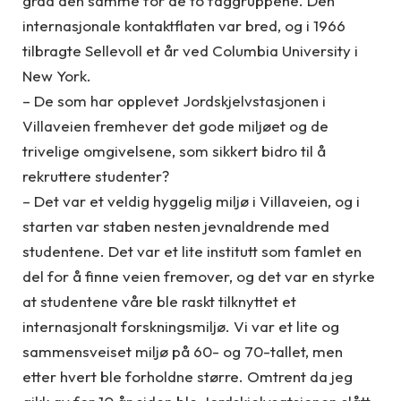
grad den samme for de to faggruppene. Den
internasjonale kontaktflaten var bred, og i 1966
tilbragte Sellevoll et år ved Columbia University i
New York.
– De som har opplevet Jordskjelvstasjonen i
Villaveien fremhever det gode miljøet og de
trivelige omgivelsene, som sikkert bidro til å
rekruttere studenter?
– Det var et veldig hyggelig miljø i Villaveien, og i
starten var staben nesten jevnaldrende med
studentene. Det var et lite institutt som famlet en
del for å finne veien fremover, og det var en styrke
at studentene våre ble raskt tilknyttet et
internasjonalt forskningsmiljø. Vi var et lite og
sammensveiset miljø på 60- og 70-tallet, men
etter hvert ble forholdne større. Omtrent da jeg