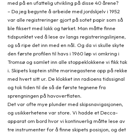
med på en ufattelig utvikling på disse 40 årene?
– Da jeg begynte å arbeide med jordskjelv i 1952
var alle registreringer gjort på sotet papir som så
ble fiksert med lakk og tørket. Man måtte finne
tidspunktet ved å lese av langs registreringslinjene,
og så ripe det inn med en nål. Og da vi skulle skyte
den første profilen til havs i 1960 løp vi omkring i
Tromsø og samlet inn alle stoppeklokkene vi fikk tak
i. Skipets kaptein stilte marinegastene opp på rekke
med hvert sitt ur. De klokket inn radioens tidssignal
og tok tiden til de så de første tegnene fra
sprengningen på havoverflaten.
Det var ofte mye plunder med skipsnavigasjonen,
og usikkerhetene var store. Vi hadde et Decca-
apparat om bord hvor vi kontinuerlig måtte lese av
tre instrumenter for å finne skipets posisjon, og det