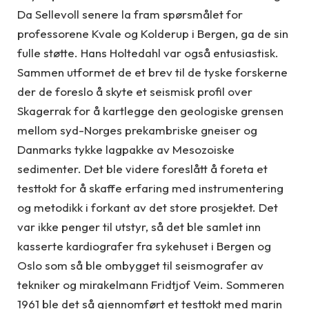
Da Sellevoll senere la fram spørsmålet for
professorene Kvale og Kolderup i Bergen, ga de sin
fulle støtte. Hans Holtedahl var også entusiastisk.
Sammen utformet de et brev til de tyske forskerne
der de foreslo å skyte et seismisk profil over
Skagerrak for å kartlegge den geologiske grensen
mellom syd-Norges prekambriske gneiser og
Danmarks tykke lagpakke av Mesozoiske
sedimenter. Det ble videre foreslått å foreta et
testtokt for å skaffe erfaring med instrumentering
og metodikk i forkant av det store prosjektet. Det
var ikke penger til utstyr, så det ble samlet inn
kasserte kardiografer fra sykehuset i Bergen og
Oslo som så ble ombygget til seismografer av
tekniker og mirakelmann Fridtjof Veim. Sommeren
1961 ble det så gjennomført et testtokt med marin