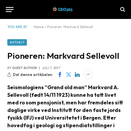
YOU ARE AT:
Home
»
Pioneren: Markvard Sellevoll
AKTUELT
Pioneren: Markvard Sellevoll
BY
GUEST AUTHOR
JULI 7, 2017
Del denne artikkelen
Seismologiens ”Grand old man” Markvard A.
Sellevoll (født 14/11 1923) kunne ha tatt livet
med ro som pensjonist, men har fremdeles sitt
daglige virke ved Institutt for den faste jords
fysikk (IFJ) ved Universitetet i Bergen. Etter
hovedfag i geologi og stipendiatstillinger i