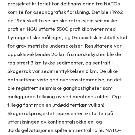
prosjektet kriteriet for delfinansiering fra NATOs
komité for oseanografisk forskning. Det ble i 1962
og 1964 skutt to seismiske refraksjonsseismiske
profiler, NGU utførte 3500 profilkilometer med
flymagnetiske målinger, og Geodætisk Institutt stod
for gravimetriske undersøkelser. Resultatene var
oppsiktsvekkende: 20 km fra norskekysten ble det
registrert 3 km tykke sedimenter, og sentralt i
Skagerrak var sedimenttykkelsen 6 km. De ulike
datasettene viste god overensstemmelse, og det
ble registrert seismiske ganghastigheter som
muliggjorde tolkning av sedimentenes alder. Og i
tillegg fant man en utdødd tertiær vulkan!
Skagerrakprosjektet representerte starten på
utforskningen av kontinentalsokkelen, og
Jordskjelvstasjonen spilte en sentral rolle. NATO-