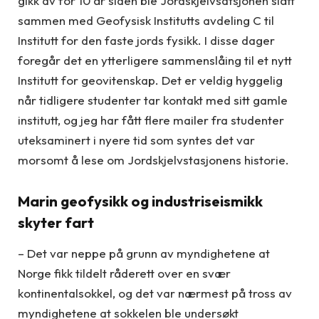
gikk av for 10 år siden ble Jordskjelvsatsjonen slått
sammen med Geofysisk Institutts avdeling C til
Institutt for den faste jords fysikk. I disse dager
foregår det en ytterligere sammenslåing til et nytt
Institutt for geovitenskap. Det er veldig hyggelig
når tidligere studenter tar kontakt med sitt gamle
institutt, og jeg har fått flere mailer fra studenter
uteksaminert i nyere tid som syntes det var
morsomt å lese om Jordskjelvstasjonens historie.
Marin geofysikk og industriseismikk
skyter fart
– Det var neppe på grunn av myndighetene at
Norge fikk tildelt råderett over en svær
kontinentalsokkel, og det var nærmest på tross av
myndighetene at sokkelen ble undersøkt