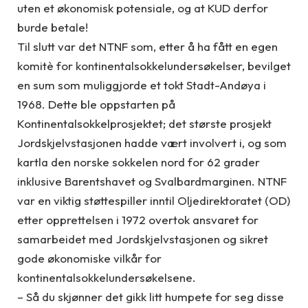
uten et økonomisk potensiale, og at KUD derfor
burde betale!
Til slutt var det NTNF som, etter å ha fått en egen
komitè for kontinentalsokkelundersøkelser, bevilget
en sum som muliggjorde et tokt Stadt-Andøya i
1968. Dette ble oppstarten på
Kontinentalsokkelprosjektet; det største prosjekt
Jordskjelvstasjonen hadde vært involvert i, og som
kartla den norske sokkelen nord for 62 grader
inklusive Barentshavet og Svalbardmarginen. NTNF
var en viktig støttespiller inntil Oljedirektoratet (OD)
etter opprettelsen i 1972 overtok ansvaret for
samarbeidet med Jordskjelvstasjonen og sikret
gode økonomiske vilkår for
kontinentalsokkelundersøkelsene.
– Så du skjønner det gikk litt humpete for seg disse