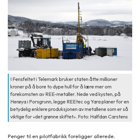
I Fensfeltet i Telemark bruker staten åtte millioner
kroner på å bore to dype hull for å lære mer om
forekomsten av REE-metaller. Nede ved kysten, på
Herøya i Porsgrunn, legge REEtec og Yara planer for en
betydelig enklere produksjonen av metallene som er så
viktige for «det grønne skiftet». Foto: Halfdan Carstens
Penger til en pilotfabrikk foreligger allerede.