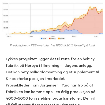
Produksjon av REE-metaller fra 1950 til 2015 fordelt på land.
Lykkes prosjektet, ligger det til rette for en helt ny
fabrikk på Herøya i tilknytning til dagens anlegg.
Det kan bety milliardomsetning og et supplement til
Kinas sterke posisjon i markedet.
Prosjektleder Tom Jørgensen i Yara har tro på at
fabrikken kan komme opp i en årlig produksjon på
4000–5000 tonn sjeldne jordartsmetaller. Det vil i
så fall utgjøre flere prosent av den totale