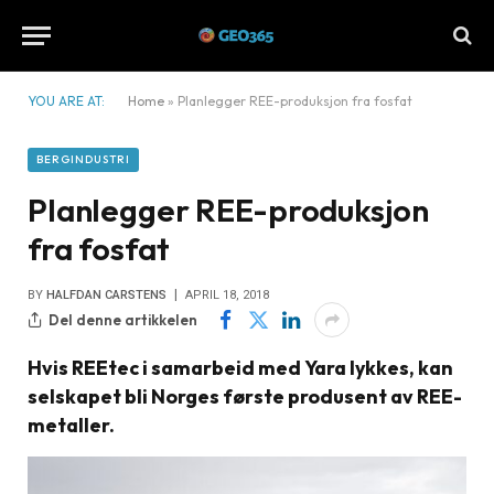
YOU ARE AT:
Home
»
Planlegger REE-produksjon fra fosfat
BERGINDUSTRI
Planlegger REE-produksjon
fra fosfat
BY
HALFDAN CARSTENS
APRIL 18, 2018
Del denne artikkelen
Hvis REEtec i samarbeid med Yara lykkes, kan
selskapet bli Norges første produsent av REE-
metaller.