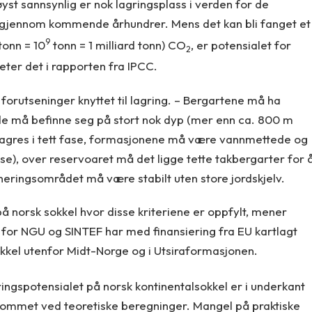
yst sannsynlig er nok lagringsplass i verden for de
 gjennom kommende århundrer. Mens det kan bli fanget et
9
tonn = 10
tonn = 1 milliard tonn) CO
, er potensialet for
2
eter det i rapporten fra IPCC.
 forutseninger knyttet til lagring. – Bergartene må ha
, de må befinne seg på stort nok dyp (mer enn ca. 800 m
 lagres i tett fase, formasjonene må være vannmettede og
se), over reservoaret må det ligge tette takbergarter for 
neringsområdet må være stabilt uten store jordskjelv.
på norsk sokkel hvor disse kriteriene er oppfylt, mener
, for NGU og SINTEF har med finansiering fra EU kartlagt
kkel utenfor Midt-Norge og i Utsiraformasjonen.
gringspotensialet på norsk kontinentalsokkel er i underkant
kommet ved teoretiske beregninger. Mangel på praktiske