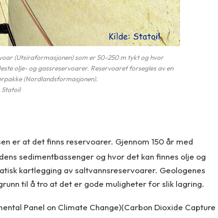
servoar (Utsiraformasjonen) som er 50-250 m tykt og hvor
leste olje- og gassreservoarer. Reservoaret forsegles av en
ferpakke (Nordlandsformasjonen).
l: Statoil
en er at det finns reservoarer. Gjennom 150 år med
erdens sedimentbassenger og hvor det kan finnes olje og
matisk kartlegging av saltvannsreservoarer. Geologenes
grunn til å tro at det er gode muligheter for slik lagring.
nmental Panel on Climate Change)(Carbon Dioxide Capture