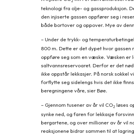
2
teknologi fra olje- og gassproduksjon. 
den injiserte gassen oppfører seg i res
både bortover og oppover. Mye av denne
– Under de trykk- og temperaturbetinge
800 m. Dette er det dypet hvor gassen n
oppføre seg som en væske. Væsken er le
saltvannsreservoaret. Derfor er det nødv
ikke oppstår lekkasjer. På norsk sokkel v
forflytte seg sidelengs hvis det ikke finns
beregningene våre, sier Bøe.
– Gjennom tusener av år vil CO
løses op
2
synke ned, og faren for lekkasje forsvi
bergartene, og over millioner av år vil 
reaksjonene bidrar sammen til at lagrin