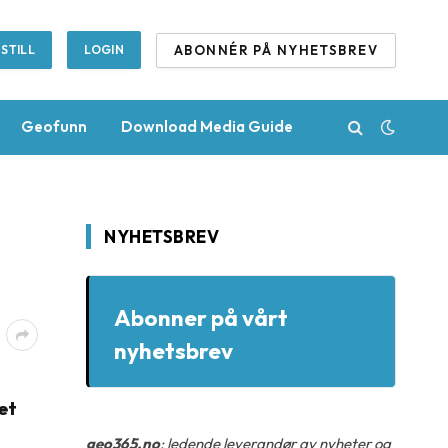
ABONNÉR PÅ NYHETSBREV
STILL
LOGIN
Geofunn
Download Media Guide
NYHETSBREV
Abonner på vårt
nyhetsbrev
et
geo365.no
: ledende leverandør av nyheter og