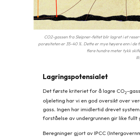
CO2-gassen fra Sleipner-feltet blir lagret i et re
porøsiteten er 35-40 %. Dette er mye høyere enn i de f
flere hundre meter tykk ski
Il
Lagringspotensialet
Det første kriteriet for å lagre CO
-gass
2
oljeleting har vi en god oversikt over v
gass. Ingen har imidlertid drevet syste
forståelse av undergrunnen gir like fullt 
Beregninger gjort av IPCC (Intergover