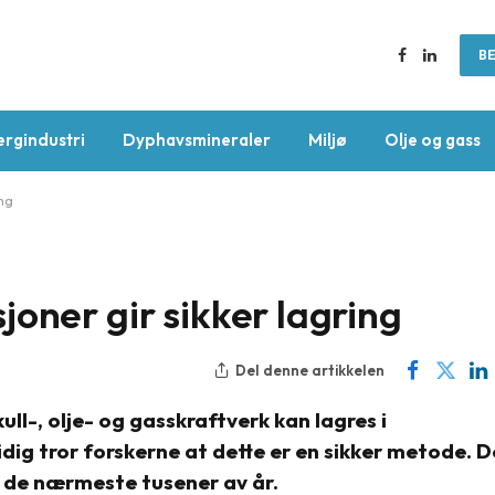
BE
Facebook
LinkedIn
ergindustri
Dyphavsmineraler
Miljø
Olje og gass
ing
oner gir sikker lagring
Del denne artikkelen
ll-, olje- og gasskraftverk kan lagres i
dig tror forskerne at dette er en sikker metode. D
 i de nærmeste tusener av år.