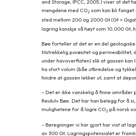
and Storage, IPCC, 2005.) viser at det hø
mengdene med CO
som kan bli fanget
2
sted mellom 200 og 2000 Gt
(Gt = Giga
lagring kanskje så høyt som 10.000 Gt, h
Bøe forteller at det er en del geologiske
tilstrekkelig porøsitet og permeabilitet
under havoverflaten) slik at gassen kan
ha stort volum (båe utbredelse og tykkel
hindre at gassen lekker ut, samt at depo
– Det er ikke vanskelig å finne områder 
Reidulv Bøe. Det har han belegg for å si
mulighetene for å lagre CO
på norsk so
2
– Beregninger vi har gjort har vist at la
av 300 Gt. Lagringspotensialet er fram