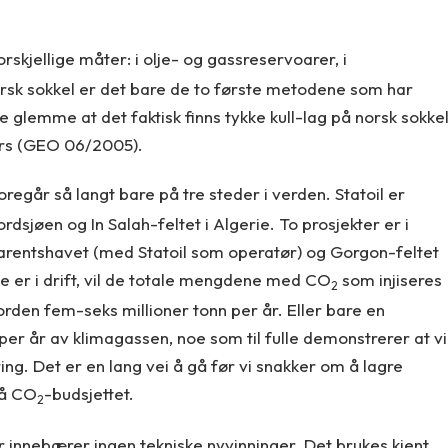
rskjellige måter: i olje- og gassreservoarer, i
norsk sokkel er det bare de to første metodene som har
kke glemme at det faktisk finns tykke kull-lag på norsk sokke
urs (GEO 06/2005).
regår så langt bare på tre steder i verden. Statoil er
Nordsjøen og In Salah-feltet i Algerie. To prosjekter er i
 i Barentshavet (med Statoil som operatør) og Gorgon-feltet
se er i drift, vil de totale mengdene med CO
som injiseres
2
rden fem-seks millioner tonn per år. Eller bare en
er år av klimagassen, noe som til fulle demonstrerer at vi
ing. Det er en lang vei å gå før vi snakker om å lagre
på CO
-budsjettet.
2
r innebærer ingen tekniske nyvinninger. Det brukes kjent