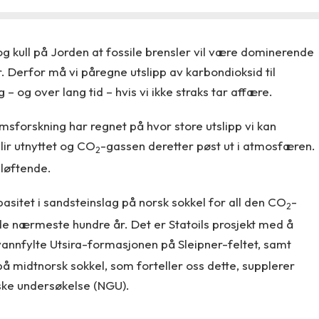
 og kull på Jorden at fossile brensler vil være dominerende
 Derfor må vi påregne utslipp av karbondioksid til
 og over lang tid – hvis vi ikke straks tar affære.
msforskning har regnet på hvor store utslipp vi kan
blir utnyttet og CO
-gassen deretter pøst ut i atmosfæren.
2
pløftende.
asitet i sandsteinslag på norsk sokkel for all den CO
-
2
e nærmeste hundre år. Det er Statoils prosjekt med å
 vannfylte Utsira-formasjonen på Sleipner-feltet, samt
å midtnorsk sokkel, som forteller oss dette, supplerer
ske undersøkelse (NGU).