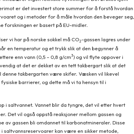
Derimot er det investert store summer for å forstå hvordan
ervoaret og i metoder for å måle hvordan den beveger seg,
 forskningen er basert på EU-midler.
lser vi har på norske sokkel må CO
-gassen lagres under
2
år en temperatur og et trykk slik at den begynner å
3
ttere enn vann (0,5 – 0,8 g/cm
) og vil flyte oppover i
endig at det er dekket av en tett takbergart slik at det
il denne takbergarten være skifer. Væsken vil likevel
 fysiske barrierer, og dette må vi ta hensyn til i
p i saltvannet. Vannet blir da tyngre, det vil etter hvert
nner. Det vil også oppstå reaksjoner mellom gassen og
noe av gassen bli omdannet til karbonatmineraler. Disse
g i saltvannsreservoarer kan være en sikker metode,