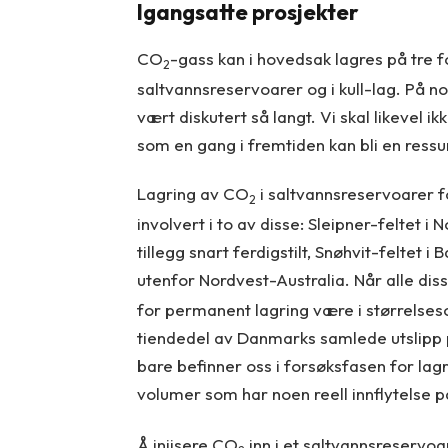
Igangsatte prosjekter
CO
-gass kan i hovedsak lagres på tre fo
2
saltvannsreservoarer og i kull-lag. På 
vært diskutert så langt. Vi skal likevel i
som en gang i fremtiden kan bli en ress
Lagring av CO
i saltvannsreservoarer fo
2
involvert i to av disse: Sleipner-feltet i 
tillegg snart ferdigstilt, Snøhvit-feltet
utenfor Nordvest-Australia. Når alle dis
for permanent lagring være i størrelseso
tiendedel av Danmarks samlede utslipp p
bare befinner oss i forsøksfasen for lagr
volumer som har noen reell innflytelse 
Å injisere CO
inn i et saltvannsreservoa