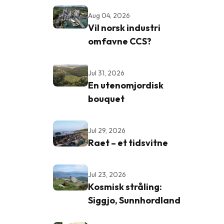
Aug 04, 2026
Vil norsk industri
omfavne CCS?
Jul 31, 2026
En utenomjordisk
bouquet
Jul 29, 2026
Raet – et tidsvitne
Jul 23, 2026
Kosmisk stråling:
Siggjo, Sunnhordland