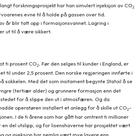
langt forskningsprosjekt har han simulert injeksjon av CO
2
voarenes evne til å holde på gassen over tid.
v år blir tatt opp i formasjonsvannet. Lagring i
 ut til å være sikkert.
ot ti prosent CO
. Før den selges til kunder i England, er
2
t til under 2,5 prosent. Den norske regjeringen innførte i
 på sokkelen. Med det som insitament begynte Statoil å se
 yngre (tertiær alder) og grunnere formasjon enn det
i stedet for å slippe den ut i atmosfæren. Og da
hadde operatøren installert et anlegg for å skille ut CO
-
2
nen. I de ti årene som har gått har omtrent ti millioner
for en del utslipp, og for lisenshaverne har prosjektet vært
ng og injeksjon har nemlig vært mye lavere enn