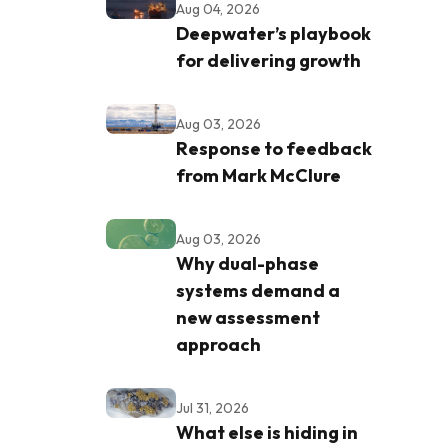
Aug 04, 2026
Deepwater’s playbook
for delivering growth
Aug 03, 2026
Response to feedback
from Mark McClure
Aug 03, 2026
Why dual-phase
systems demand a
new assessment
approach
Jul 31, 2026
What else is hiding in