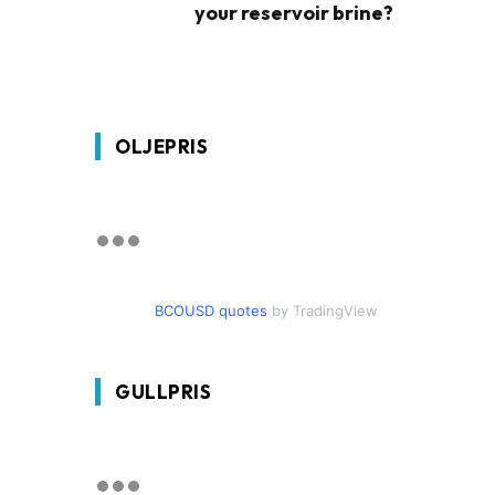
your reservoir brine?
OLJEPRIS
BCOUSD quotes
by TradingView
GULLPRIS