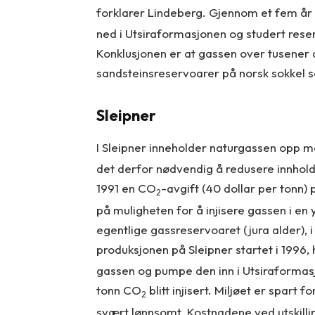
forklarer Lindeberg. Gjennom et fem år 
ned i Utsiraformasjonen og studert reser
Konklusjonen er at gassen over tusener a
sandsteinsreservoarer på norsk sokkel ser
Sleipner
I Sleipner inneholder naturgassen opp m
det derfor nødvendig å redusere innholde
1991 en CO
-avgift (40 dollar per tonn)
2
på muligheten for å injisere gassen i en
egentlige gassreservoaret (jura alder), 
produksjonen på Sleipner startet i 1996, 
gassen og pumpe den inn i Utsiraformasjo
tonn CO
blitt injisert. Miljøet er spart 
2
svært lønnsomt. Kostnadene ved utskilli