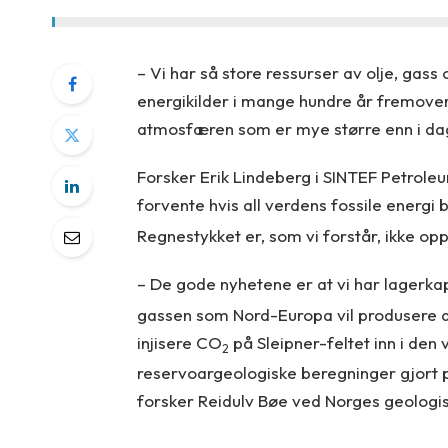
– Vi har så store ressurser av olje, gass
energikilder i mange hundre år fremover.
atmosfæren som er mye større enn i dag –
Forsker Erik Lindeberg i SINTEF Petroleu
forvente hvis all verdens fossile energi 
Regnestykket er, som vi forstår, ikke op
– De gode nyhetene er at vi har lagerkap
gassen som Nord-Europa vil produsere d
injisere CO
på Sleipner-feltet inn i den
2
reservoargeologiske beregninger gjort p
forsker Reidulv Bøe ved Norges geologi