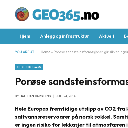
Hjem
Anlegg og infrastruktur
Aktuelt
B
YOU ARE AT:
Home
»
Porøse sandsteinsformasjoner gir sikker lagr
OLJE OG GASS
Porøse sandsteinsformasj
BY
HALFDAN CARSTENS
JULI 24, 2014
Hele Europas fremtidige utslipp av CO2 fra ku
saltvannsreservoarer på norsk sokkel. Samti
er ingen risiko for lekkasjer til atmosfæren