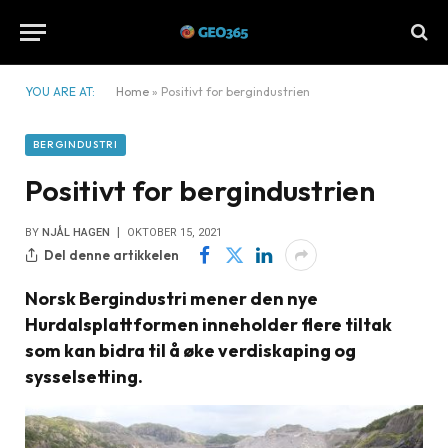
YOU ARE AT:
Home
»
Positivt for bergindustrien
BERGINDUSTRI
Positivt for bergindustrien
BY
NJÅL HAGEN
OKTOBER 15, 2021
Del denne artikkelen
Norsk Bergindustri mener den nye
Hurdalsplattformen inneholder flere tiltak
som kan bidra til å øke verdiskaping og
sysselsetting.