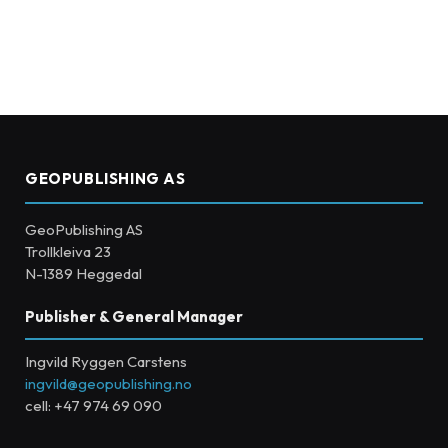
GEOPUBLISHING AS
GeoPublishing AS
Trollkleiva 23
N-1389 Heggedal
Publisher & General Manager
Ingvild Ryggen Carstens
ingvild@geopublishing.no
cell: +47 974 69 090