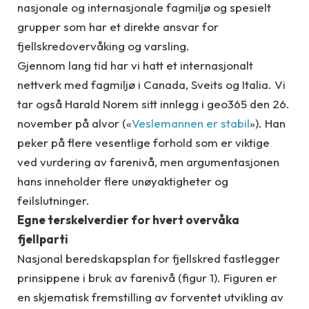
nasjonale og internasjonale fagmiljø og spesielt
grupper som har et direkte ansvar for
fjellskredovervåking og varsling.
Gjennom lang tid har vi hatt et internasjonalt
nettverk med fagmiljø i Canada, Sveits og Italia. Vi
tar også Harald Norem sitt innlegg i geo365 den 26.
november på alvor («
Veslemannen er stabil
»). Han
peker på flere vesentlige forhold som er viktige
ved vurdering av farenivå, men argumentasjonen
hans inneholder flere unøyaktigheter og
feilslutninger.
Egne terskelverdier for hvert overvåka
fjellparti
Nasjonal beredskapsplan for fjellskred fastlegger
prinsippene i bruk av farenivå (figur 1). Figuren er
en skjematisk fremstilling av forventet utvikling av