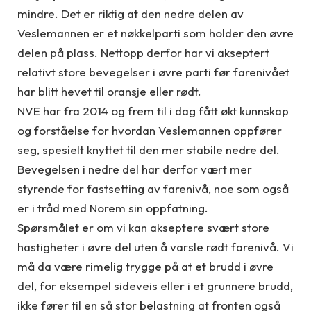
mindre. Det er riktig at den nedre delen av
Veslemannen er et nøkkelparti som holder den øvre
delen på plass. Nettopp derfor har vi akseptert
relativt store bevegelser i øvre parti før farenivået
har blitt hevet til oransje eller rødt.
NVE har fra 2014 og frem til i dag fått økt kunnskap
og forståelse for hvordan Veslemannen oppfører
seg, spesielt knyttet til den mer stabile nedre del.
Bevegelsen i nedre del har derfor vært mer
styrende for fastsetting av farenivå, noe som også
er i tråd med Norem sin oppfatning.
Spørsmålet er om vi kan akseptere svært store
hastigheter i øvre del uten å varsle rødt farenivå. Vi
må da være rimelig trygge på at et brudd i øvre
del, for eksempel sideveis eller i et grunnere brudd,
ikke fører til en så stor belastning at fronten også