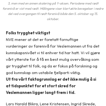
3, men med en annen skalering på Y-aksen. Periodene med rødt
farenivå er vist med rødt. Målingene viser klart økte bevegelser i nedre
del ved overgangen til rødt farenivå både den 5. oktober og 15.
oktober.
Folks trygghet viktigst
NVE mener at det er foretatt fornuftige
vurderinger av farenivå for Veslemannen ut fra det
kunnskapsnivået vi til enhver tid har hatt. Vi vil gjøre
vårt ytterste for å få en best mulig overvåking som
gir trygghet til folk, og da er fokus på forskning og
god kunnskap om ustabile fjellparti viktig.
Ut fra vårt faktagrunnlag er det ikke mulig å si
at tidspunktet for et stort skred for
Veslemannen ligger langt frem i tid.
Lars Harald Blikra, Lene Kristensen, Ingrid Skrede,