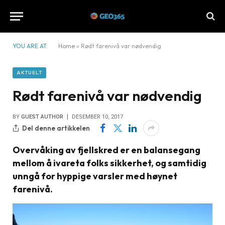
YOU ARE AT:
Home
»
Rødt farenivå var nødvendig
AKTUELT
Rødt farenivå var nødvendig
BY
GUEST AUTHOR
DESEMBER 10, 2017
Del denne artikkelen
Overvåking av fjellskred er en balansegang
mellom å ivareta folks sikkerhet, og samtidig
unngå for hyppige varsler med høynet
farenivå.