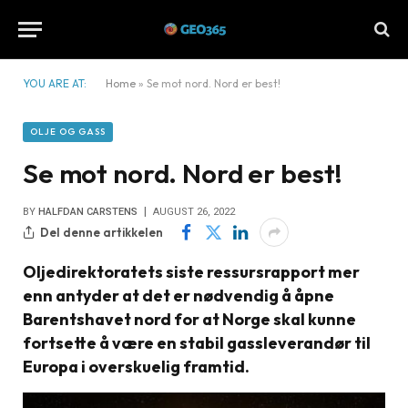
YOU ARE AT:
Home
»
Se mot nord. Nord er best!
OLJE OG GASS
Se mot nord. Nord er best!
BY
HALFDAN CARSTENS
AUGUST 26, 2022
Del denne artikkelen
Oljedirektoratets siste ressursrapport mer
enn antyder at det er nødvendig å åpne
Barentshavet nord for at Norge skal kunne
fortsette å være en stabil gassleverandør til
Europa i overskuelig framtid.