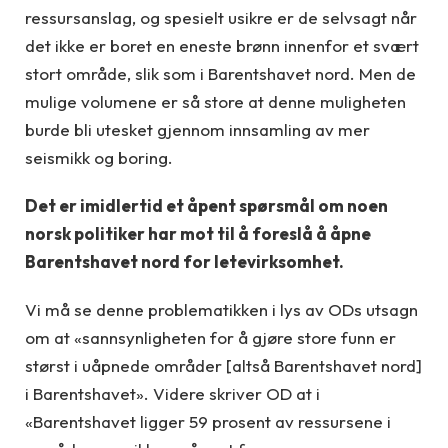
ressursanslag, og spesielt usikre er de selvsagt når
det ikke er boret en eneste brønn innenfor et svært
stort område, slik som i Barentshavet nord. Men de
mulige volumene er så store at denne muligheten
burde bli utesket gjennom innsamling av mer
seismikk og boring.
Det er imidlertid et åpent spørsmål om noen
norsk politiker har mot til å foreslå å åpne
Barentshavet nord for letevirksomhet.
Vi må se denne problematikken i lys av ODs utsagn
om at «sannsynligheten for å gjøre store funn er
størst i uåpnede områder [altså Barentshavet nord]
i Barentshavet». Videre skriver OD at i
«Barentshavet ligger 59 prosent av ressursene i