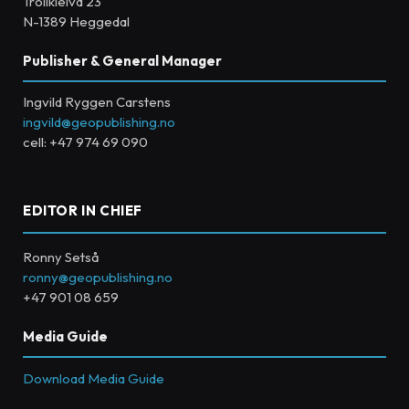
Trollkleiva 23
N-1389 Heggedal
Publisher & General Manager
Ingvild Ryggen Carstens
ingvild@geopublishing.no
cell: +47 974 69 090
EDITOR IN CHIEF
Ronny Setså
ronny@geopublishing.no
+47 901 08 659
Media Guide
Download Media Guide