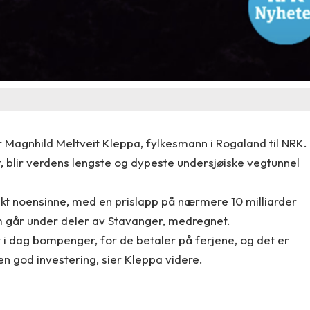
 sier Magnhild Meltveit Kleppa, fylkesmann i Rogaland til NRK.
, blir verdens lengste og dypeste undersjøiske vegtunnel
kt noensinne, med en prislapp på nærmere 10 milliarder
m går under deler av Stavanger, medregnet.
 i dag bompenger, for de betaler på ferjene, og det er
r en god investering, sier Kleppa videre.