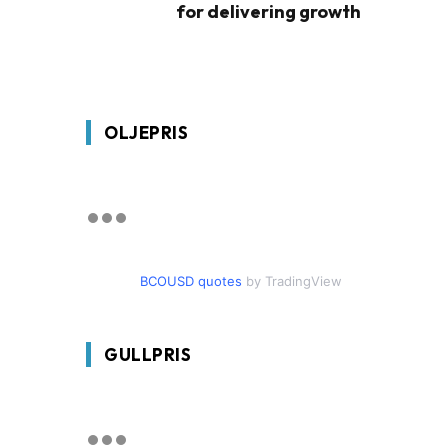
for delivering growth
OLJEPRIS
BCOUSD quotes
by TradingView
GULLPRIS