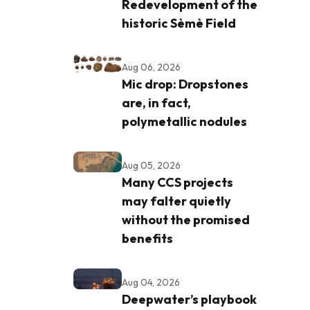
Redevelopment of the
historic Sèmè Field
Aug 06, 2026
Mic drop: Dropstones
are, in fact,
polymetallic nodules
Aug 05, 2026
Many CCS projects
may falter quietly
without the promised
benefits
Aug 04, 2026
Deepwater’s playbook