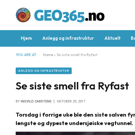
Hjem
Anlegg og infrastruktur
Aktuelt
B
YOU ARE AT:
Home
»
Se siste smell fra Ryfast
ANLEGG OG INFRASTRUKTUR
Se siste smell fra Ryfast
BY
INGVILD CARSTENS
OKTOBER 29, 2017
Torsdag i forrige uke ble den siste salven f
lengste og dypeste undersjøiske vegtunnel.