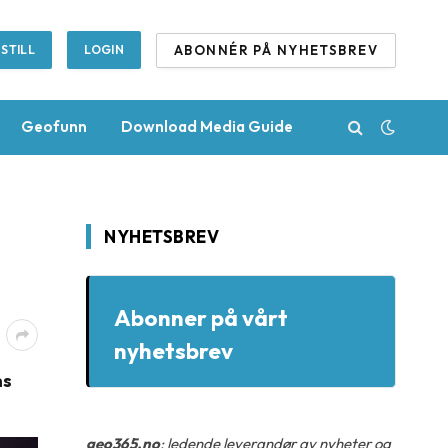
ABONNÉR PÅ NYHETSBREV
STILL
LOGIN
Geofunn
Download Media Guide
NYHETSBREV
Abonner på vårt
nyhetsbrev
ns
geo365.no
: ledende leverandør av nyheter og