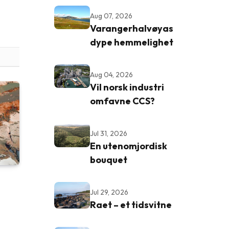
Aug 07, 2026
Varangerhalvøyas
dype hemmelighet
Aug 04, 2026
Vil norsk industri
omfavne CCS?
Jul 31, 2026
En utenomjordisk
bouquet
Jul 29, 2026
Raet – et tidsvitne