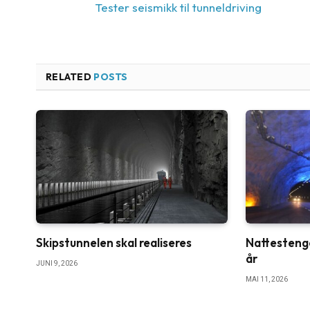
Tester seismikk til tunneldriving
RELATED
POSTS
Skipstunnelen skal realiseres
Nattestenge
år
JUNI 9, 2026
MAI 11, 2026