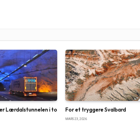
r Lærdalstunnelen i to
For et tryggere Svalbard
MARS 23, 2026