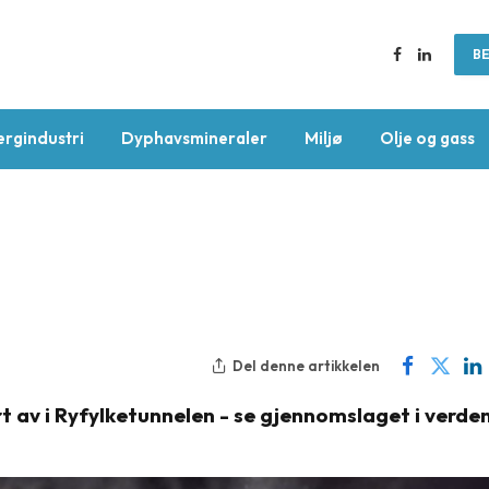
BE
Facebook
LinkedIn
ergindustri
Dyphavsmineraler
Miljø
Olje og gass
Del denne artikkelen
yrt av i Ryfylketunnelen - se gjennomslaget i verde