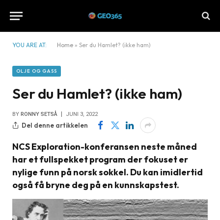
YOU ARE AT:
Home
»
Ser du Hamlet? (ikke ham)
OLJE OG GASS
Ser du Hamlet? (ikke ham)
BY
RONNY SETSÅ
JUNI 3, 2022
Del denne artikkelen
NCS Exploration-konferansen neste måned
har et fullspekket program der fokuset er
nylige funn på norsk sokkel. Du kan imidlertid
også få bryne deg på en kunnskapstest.