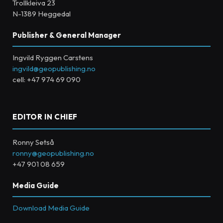
Trollkleiva 23
N-1389 Heggedal
Publisher & General Manager
Ingvild Ryggen Carstens
ingvild@geopublishing.no
cell: +47 974 69 090
EDITOR IN CHIEF
Ronny Setså
ronny@geopublishing.no
+47 901 08 659
Media Guide
Download Media Guide