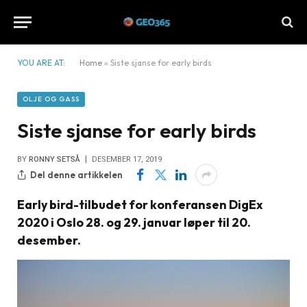
YOU ARE AT:
Home
»
Siste sjanse for early birds
OLJE OG GASS
Siste sjanse for early birds
BY
RONNY SETSÅ
DESEMBER 17, 2019
Del denne artikkelen
Early bird-tilbudet for konferansen DigEx
2020 i Oslo 28. og 29. januar løper til 20.
desember.