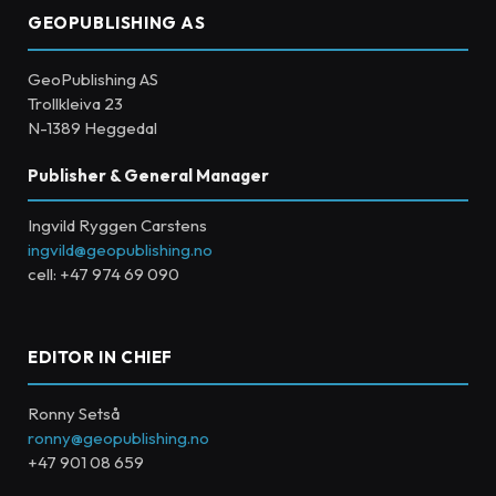
GEOPUBLISHING AS
GeoPublishing AS
Trollkleiva 23
N-1389 Heggedal
Publisher & General Manager
Ingvild Ryggen Carstens
ingvild@geopublishing.no
cell: +47 974 69 090
EDITOR IN CHIEF
Ronny Setså
ronny@geopublishing.no
+47 901 08 659