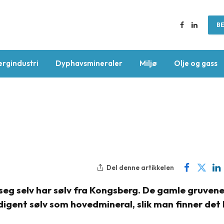
BE
Facebook
LinkedIn
ergindustri
Dyphavsmineraler
Miljø
Olje og gass
Del denne artikkelen
eg selv har sølv fra Kongsberg. De gamle gruvene
edigent sølv som hovedmineral, slik man finner det 