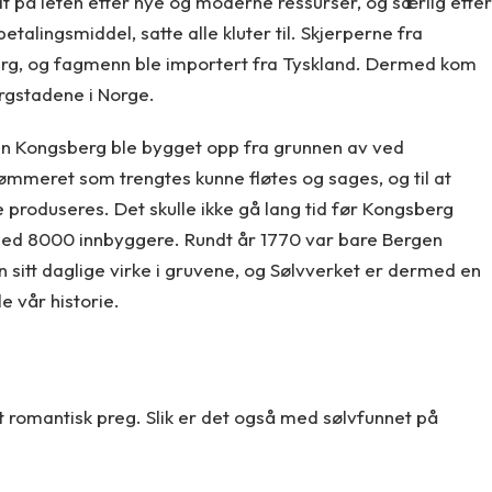
tat på leten etter nye og moderne ressurser, og særlig etter
alingsmiddel, satte alle kluter til. Skjerperne fra
erg, og fagmenn ble importert fra Tyskland. Dermed kom
rgstadene i Norge.
Byen Kongsberg ble bygget opp fra grunnen av ved
 tømmeret som trengtes kunne fløtes og sages, og til at
e produseres. Det skulle ikke gå lang tid før Kongsberg
 med 8000 innbyggere. Rundt år 1770 var bare Bergen
sitt daglige virke i gruvene, og Sølvverket er dermed en
e vår historie.
 romantisk preg. Slik er det også med sølvfunnet på