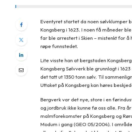
Eventyret startet da noen sølvklumper bl
Kongsberg i 1623. I noen få måneder ble 
far ble arrestert i Skien – mistenkt for å
røpe funnstedet.
Lite visste han at bergstaden Kongsberg 
Kongsberg Sølvverk ble grunnlagt i 1623 og
det tatt ut 1350 tonn sølv. Til sammenli
Uttaket på Kongsberg kan høres beskjede
Bergverk var det nye, store i en førindust
og jordbruk ikke kunne fø oss alle. Fra år
malmforekomster på Kongsberg og Rør
Modum i gang (GEO 05/2004). I området 