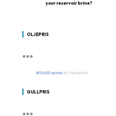
your reservoir brine?
OLJEPRIS
BCOUSD quotes
by TradingView
GULLPRIS