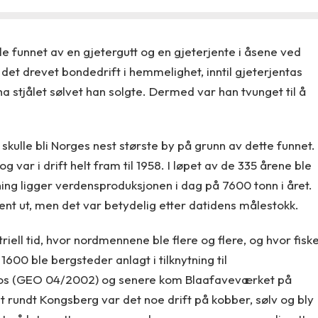
e funnet av en gjetergutt og en gjeterjente i åsene ved
det drevet bondedrift i hemmelighet, inntil gjeterjentas
 ha stjålet sølvet han solgte. Dermed var han tvunget til å
skulle bli Norges nest største by på grunn av dette funnet.
 var i drift helt fram til 1958. I løpet av de 335 årene ble
gning ligger verdensproduksjonen i dag på 7600 tonn i året.
nt ut, men det var betydelig etter datidens målestokk.
riell tid, hvor nordmennene ble flere og flere, og hvor fisk
 1600 ble bergsteder anlagt i tilknytning til
os (GEO 04/2002) og senere kom Blaafaveværket på
rundt Kongsberg var det noe drift på kobber, sølv og bly