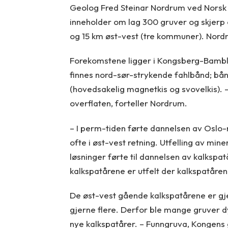
Geolog Fred Steinar Nordrum ved Norsk
inneholder om lag 300 gruver og skjer
og 15 km øst-vest (tre kommuner). Nordr
Forekomstene ligger i Kongsberg-Bambl
finnes nord-sør-strykende fahlbånd; bån
(hovedsakelig magnetkis og svovelkis). –
overflaten, forteller Nordrum.
– I perm-tiden førte dannelsen av Oslo-
ofte i øst-vest retning. Utfelling av min
løsninger førte til dannelsen av kalkspa
kalkspatårene er utfelt der kalkspatåre
De øst-vest gående kalkspatårene er gjer
gjerne flere. Derfor ble mange gruver d
nye kalkspatårer. – Funngruva, Kongens 