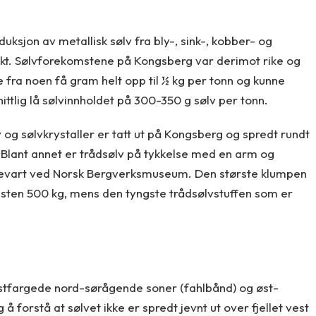
ksjon av metallisk sølv fra bly-, sink-, kobber- og
dukt. Sølvforekomstene på Kongsberg var derimot rike og
e fra noen få gram helt opp til ½ kg per tonn og kunne
tlig lå sølvinnholdet på 300-350 g sølv per tonn.
v og sølvkrystaller er tatt ut på Kongsberg og spredt rundt
 Blant annet er trådsølv på tykkelse med en arm og
bevart ved Norsk Bergverksmuseum. Den største klumpen
sten 500 kg, mens den tyngste trådsølvstuffen som er
ustfargede nord-sørågende soner (fahlbånd) og øst-
å forstå at sølvet ikke er spredt jevnt ut over fjellet vest