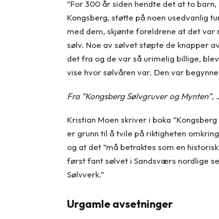
”For 300 år siden hendte det at to barn,
Kongsberg, støtte på noen usedvanlig tu
med dem, skjønte foreldrene at det var m
sølv. Noe av sølvet støpte de knapper av
det fra og de var så urimelig billige, ble
vise hvor sølvåren var. Den var begynne
Fra ”Kongsberg Sølvgruver og Mynten”, J
Kristian Moen skriver i boka ”Kongsberg 
er grunn til å tvile på riktigheten omkri
og at det ”må betraktes som en historisk
først fant sølvet i Sandsværs nordlige s
Sølvverk.”
Urgamle avsetninger