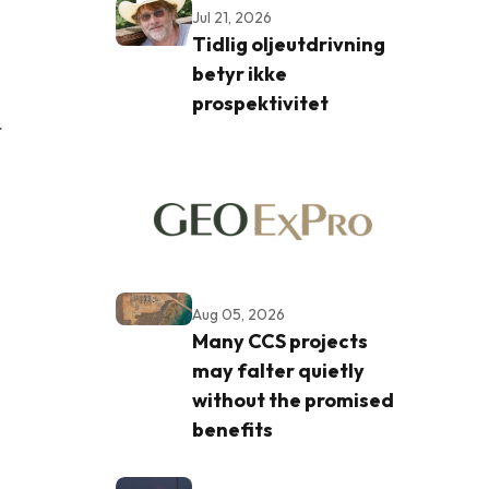
Jul 21, 2026
Tidlig oljeutdrivning
betyr ikke
prospektivitet
r
Aug 05, 2026
Many CCS projects
may falter quietly
without the promised
benefits