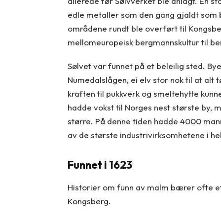
allerede før Sølvverket ble anlagt. En s
edle metaller som den gang gjaldt som bet
områdene rundt ble overført til Kongsb
mellomeuropeisk bergmannskultur til be
Sølvet var funnet på et beleilig sted. 
Numedalslågen, ei elv stor nok til at alt
kraften til pukkverk og smeltehytte kunn
hadde vokst til Norges nest største by,
større. På denne tiden hadde 4000 mann 
av de største industrivirksomhetene i hel
Funnet i 1623
Historier om funn av malm bærer ofte et
Kongsberg.