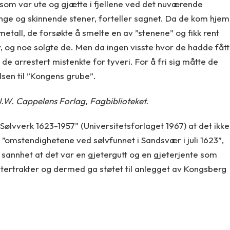
 som var ute og gjætte i fjellene ved det nuværende
nge og skinnende stener, forteller sagnet. Da de kom hjem
etall, de forsøkte å smelte en av ”stenene” og fikk rent
, og noe solgte de. Men da ingen visste hvor de hadde fått
v de arrestert mistenkte for tyveri. For å fri sig måtte de
lsen til ”Kongens grube”.
.W. Cappelens Forlag, Fagbiblioteket.
Sølvverk 1623-1957” (Universitetsforlaget 1967) at det ikke
ng ”omstendighetene ved sølvfunnet i Sandsvær i juli 1623”,
 sannhet at det var en gjetergutt og en gjeterjente som
etertrakter og dermed ga støtet til anlegget av Kongsberg