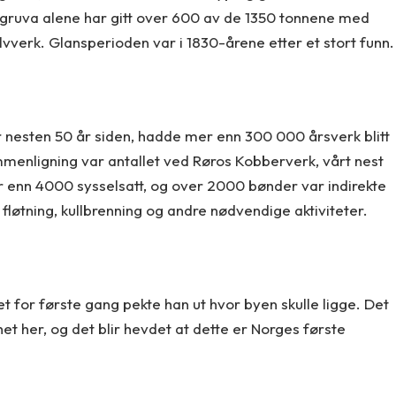
 gruva alene har gitt over 600 av de 1350 tonnene med
vverk. Glansperioden var i 1830-årene etter et stort funn.
for nesten 50 år siden, hadde mer enn 300 000 årsverk blitt
mmenligning var antallet ved Røros Kobberverk, vårt nest
er enn 4000 sysselsatt, og over 2000 bønder var indirekte
, fløtning, kullbrenning og andre nødvendige aktiviteter.
et for første gang pekte han ut hvor byen skulle ligge. Det
t her, og det blir hevdet at dette er Norges første