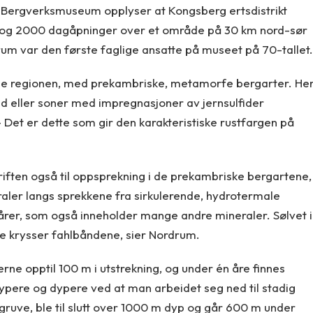
 Bergverksmuseum opplyser at Kongsberg ertsdistrikt
p og 2000 dagåpninger over et område på 30 km nord-sør
um var den første faglige ansatte på museet på 70-tallet.
e regionen, med prekambriske, metamorfe bergarter. He
d eller soner med impregnasjoner av jernsulfider
 Det er dette som gir den karakteristiske rustfargen på
riften også til oppsprekning i de prekambriske bergartene,
eraler langs sprekkene fra sirkulerende, hydrotermale
tårer, som også inneholder mange andre mineraler. Sølvet i
ne krysser fahlbåndene, sier Nordrum.
ne opptil 100 m i utstrekning, og under én åre finnes
ypere og dypere ved at man arbeidet seg ned til stadig
gruve, ble til slutt over 1000 m dyp og går 600 m under