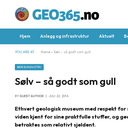
Hjem
Anlegg og infrastruktur
Aktuelt
B
YOU ARE AT:
Home
»
Sølv – så godt som gull
BERGINDUSTRI
Sølv – så godt som gull
BY
GUEST AUTHOR
JULI 22, 2014
Ethvert geologisk museum med respekt for s
viden kjent for sine praktfulle stuffer, og g
betraktes som relativt sjeldent.