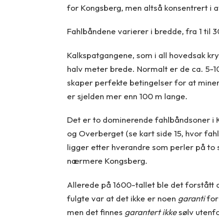
for Kongsberg, men altså konsentrert i 
Fahlbåndene varierer i bredde, fra 1 til 
Kalkspatgangene, som i all hovedsak krys
halv meter brede. Normalt er de ca. 5-1
skaper perfekte betingelser for at miner
er sjelden mer enn 100 m lange.
Det er to dominerende fahlbåndsoner i K
og Overberget (se kart side 15, hvor fah
ligger etter hverandre som perler på to
nærmere Kongsberg.
Allerede på 1600-tallet ble det forstått a
fulgte var at det ikke er noen
garanti
for
men det finnes
garantert ikke
sølv utenfo