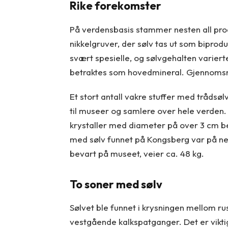
Rike forekomster
På verdensbasis stammer nesten all produ
nikkelgruver, der sølv tas ut som bipro
svært spesielle, og sølvgehalten variert
betraktes som hovedmineral. Gjennomsnit
Et stort antall vakre stuffer med trådsøl
til museer og samlere over hele verden.
krystaller med diameter på over 3 cm 
med sølv funnet på Kongsberg var på ne
bevart på museet, veier ca. 48 kg.
To soner med sølv
Sølvet ble funnet i krysningen mellom r
vestgående kalkspatganger. Det er viktig 