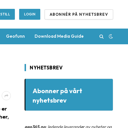
ABONNÉR PÅ NYHETSBREV
STILL
LOGIN
Geofunn
Download Media Guide
NYHETSBREV
Abonner på vårt
nyhetsbrev
 er
her,
geo365.no
: ledende leverandør av nyheter og