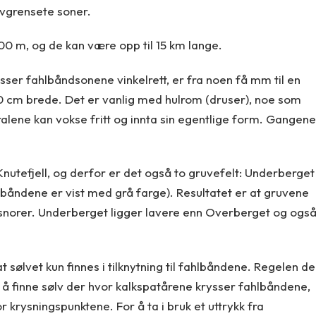
avgrensete soner.
300 m, og de kan være opp til 15 km lange.
ser fahlbåndsonene vinkelrett, er fra noen få mm til en
0 cm brede. Det er vanlig med hulrom (druser), noe som
alene kan vokse fritt og innta sin egentlige form. Gangene
nutefjell, og derfor er det også to gruvefelt: Underberget
lbåndene er vist med grå farge). Resultatet er at gruvene
 snorer. Underberget ligger lavere enn Overberget og ogs
t sølvet kun finnes i tilknytning til fahlbåndene. Regelen de
 å finne sølv der hvor kalkspatårene krysser fahlbåndene,
r krysningspunktene. For å ta i bruk et uttrykk fra