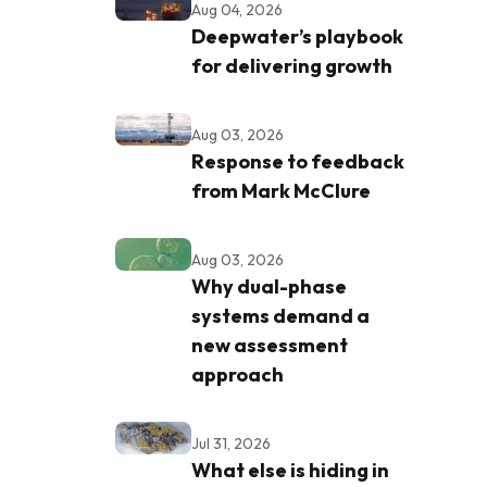
Aug 04, 2026
Deepwater’s playbook
for delivering growth
Aug 03, 2026
Response to feedback
from Mark McClure
Aug 03, 2026
Why dual-phase
systems demand a
new assessment
approach
Jul 31, 2026
What else is hiding in