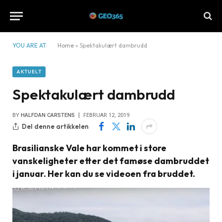
YOU ARE AT:
Home
»
Spektakulært dambrudd
AKTUELT
Spektakulært dambrudd
BY
HALFDAN CARSTENS
FEBRUAR 12, 2019
Del denne artikkelen
Brasilianske Vale har kommet i store
vanskeligheter etter det famøse dambruddet
i januar. Her kan du se videoen fra bruddet.