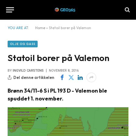
YOU ARE AT:
Home
»
Statoil borer på Valemon
OLJE OG GASS
Statoil borer på Valemon
BY
INGVILD CARSTENS
NOVEMBER 8, 2016
Del denne artikkelen
Brønn 34/11-6 S i PL 193 D - Valemon ble
spuddet 1. november.