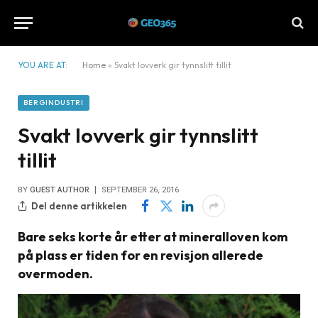
YOU ARE AT:
Home
»
Svakt lovverk gir tynnslitt tillit
BERGINDUSTRI
Svakt lovverk gir tynnslitt
tillit
BY
GUEST AUTHOR
SEPTEMBER 26, 2016
Del denne artikkelen
Bare seks korte år etter at mineralloven kom
på plass er tiden for en revisjon allerede
overmoden.