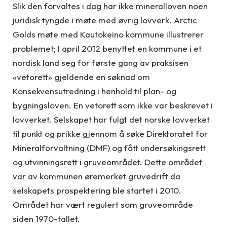
Slik den forvaltes i dag har ikke mineralloven noen
juridisk tyngde i møte med øvrig lovverk. Arctic
Golds møte med Kautokeino kommune illustrerer
problemet; I april 2012 benyttet en kommune i et
nordisk land seg for første gang av praksisen
«vetorett» gjeldende en søknad om
Konsekvensutredning i henhold til plan- og
bygningsloven. En vetorett som ikke var beskrevet i
lovverket. Selskapet har fulgt det norske lovverket
til punkt og prikke gjennom å søke Direktoratet for
Mineralforvaltning (DMF) og fått undersøkingsrett
og utvinningsrett i gruveområdet. Dette området
var av kommunen øremerket gruvedrift da
selskapets prospektering ble startet i 2010.
Området har vært regulert som gruveområde
siden 1970-tallet.