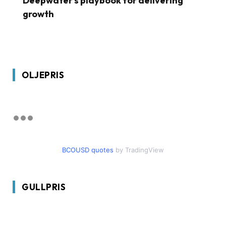
Deepwater’s playbook for delivering
growth
OLJEPRIS
BCOUSD quotes
by TradingView
GULLPRIS