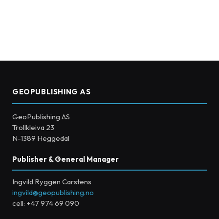
GEOPUBLISHING AS
GeoPublishing AS
Trollkleiva 23
N-1389 Heggedal
Publisher & General Manager
Ingvild Ryggen Carstens
ingvild@geopublishing.no
cell: +47 974 69 090