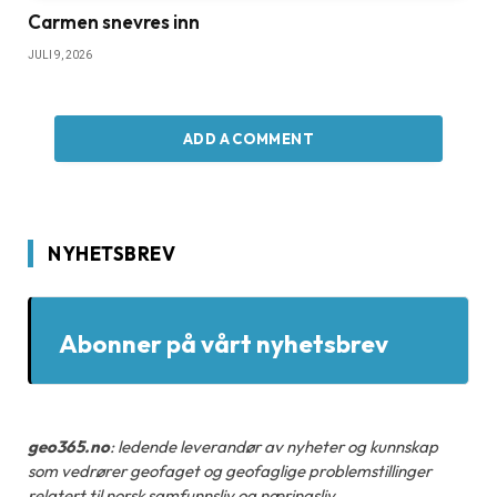
Carmen snevres inn
JULI 9, 2026
ADD A COMMENT
NYHETSBREV
Abonner på vårt nyhetsbrev
geo365.no
: ledende leverandør av nyheter og kunnskap
som vedrører geofaget og geofaglige problemstillinger
relatert til norsk samfunnsliv og næringsliv.