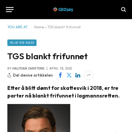
YOU ARE AT:
Home
»
TGS blankt frifunnet
OLJE OG GASS
TGS blankt frifunnet
BY
HALFDAN CARSTENS
APRIL 18, 2020
Del denne artikkelen
Etter å blitt dømt for skattesvik i 2018, er tre
parter nå blankt frifunnet i lagmannsretten.