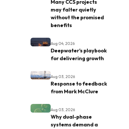
Many CCS projects
may falter quietly
without the promised
benefits
Aug 04, 2026
Deepwater’s playbook
for delivering growth
Aug 03, 2026
Response to feedback
from Mark McClure
Aug 03, 2026
Why dual-phase
systems demand a