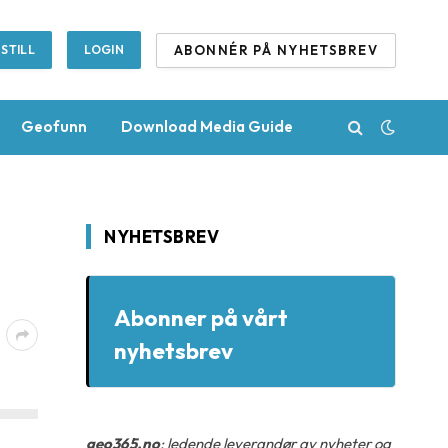
ABONNÉR PÅ NYHETSBREV
STILL
LOGIN
Geofunn
Download Media Guide
NYHETSBREV
Abonner på vårt
nyhetsbrev
geo365.no
: ledende leverandør av nyheter og