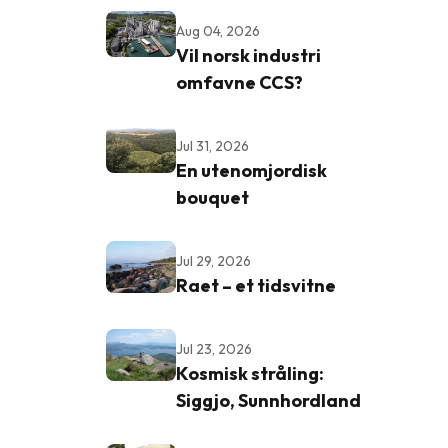
Aug 04, 2026
Vil norsk industri
omfavne CCS?
Jul 31, 2026
En utenomjordisk
bouquet
Jul 29, 2026
Raet – et tidsvitne
Jul 23, 2026
Kosmisk stråling:
Siggjo, Sunnhordland