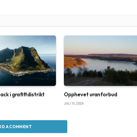
k i grafittdistrikt
Opphevet uranforbud
JULI 15, 2026
DD A COMMENT