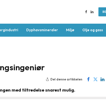
BE
Facebook
LinkedIn
ergindustri
Dyphavsmineraler
Miljø
Olje og gass
lingsingeniør
Del denne artikkelen
lingen med tiltredelse snarest mulig.