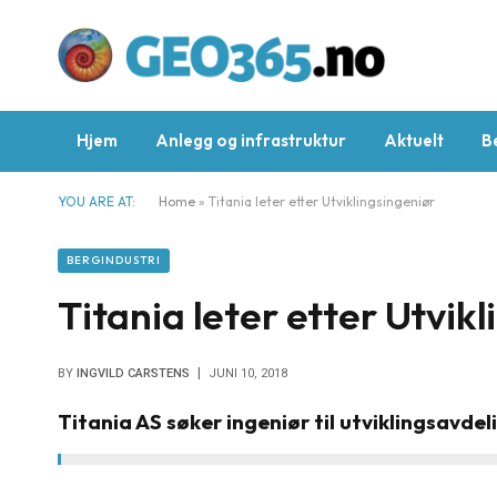
Hjem
Anlegg og infrastruktur
Aktuelt
B
YOU ARE AT:
Home
»
Titania leter etter Utviklingsingeniør
BERGINDUSTRI
Titania leter etter Utvik
BY
INGVILD CARSTENS
JUNI 10, 2018
Titania AS søker ingeniør til utviklingsavde