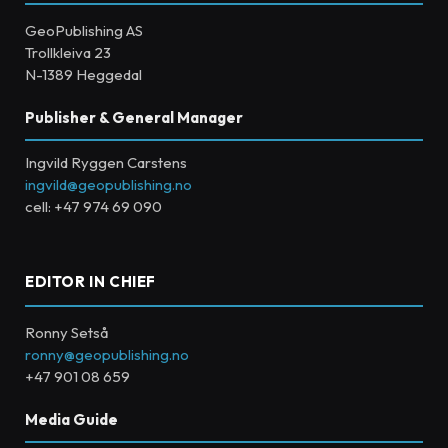
GeoPublishing AS
Trollkleiva 23
N-1389 Heggedal
Publisher & General Manager
Ingvild Ryggen Carstens
ingvild@geopublishing.no
cell: +47 974 69 090
EDITOR IN CHIEF
Ronny Setså
ronny@geopublishing.no
+47 901 08 659
Media Guide