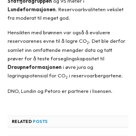
Statfjordgruppen
og 95 meter i
Lundeformasjonen
. Reservoarkvaliteten vekslet
fra moderat til meget god.
Hensikten med brønnen var også å evaluere
reservoarenes evne til å lagre CO
. Det ble derfor
2
samlet inn omfattende mengder data og tatt
prøver for å teste forseglingskapasitet til
Draupneformasjonen
i øvre jura og
lagringspotensial for CO
i reservoarbergartene.
2
DNO, Lundin og Petoro er partnere i lisensen.
RELATED
POSTS