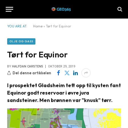
YOU ARE AT:
Home
»
Tørt for Equinor
OLJE OG GASS
Tørt for Equinor
BY
HALFDAN CARSTENS
OKTOBER 29, 2019
Del denne artikkelen
I prospektet Gladsheim tett opp til kysten fant
Equinor godt reservoar i øvre jura
sandsteiner. Men brønnen var "knusk" tørr.