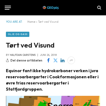
YOU ARE AT:
Home
»
Tørt ved Visund
OLJE OG GASS
Tørt ved Visund
BY
HALFDAN CARSTENS
JUNI 26, 2018
Del denne artikkelen
Equinor fant ikke hydrokarboner verken i jura
reservoarbergarter i Cookformasjonen eller i
øvre trias reservoarbergarter i
Statfjordgruppen.