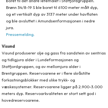
boret til det andre letemålet i Statfjordgruppen.
Brønn 34/8-19 S ble boret til 6100 meter målt dyp,
og et vertikalt dyp av 3137 meter under havflaten
og ble avsluttet i Amundsenformasjonen i nedre
jura.
Pressemelding.
Visund
Visund produserer olje og gass fra sandstein av sentrias
og tidligjura alder i Lundeformasjonen og
Statfjordgruppen, og av mellomjura alder i
Brentgruppen. Reservoarene er i flere skråstilte
forkastningsblokker med ulike trykk- og
væskesystemer. Reservoarene ligger på 2.900-3.000
meters dyp. Reservoarkvaliteten er stort sett god i
hovedreservoarene.