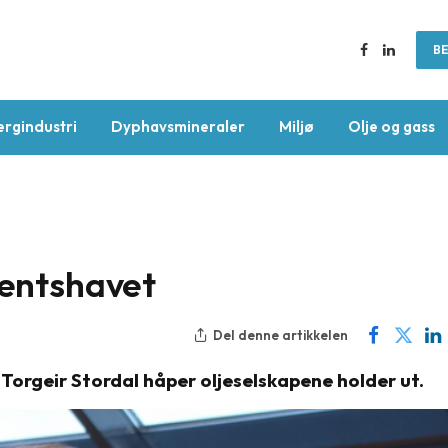
BE
Facebook
LinkedIn
ergindustri
Dyphavsmineraler
Miljø
Olje og gass
rentshavet
Del denne artikkelen
 Torgeir Stordal håper oljeselskapene holder ut.