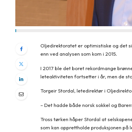
Oljedirektoratet er optimistiske og det 
enn ved analysen som kom i 2015.
I 2017 ble det boret rekordmange brønner
leteaktiviteten fortsetter i år, men de s
Torgeir Stordal, letedirektør i Oljedirekt
– Det hadde både norsk sokkel og Barents
Tross tørken håper Stordal at selskapene 
som kan opprettholde produksjonen på le