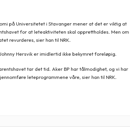
mi på Universitetet i Stavanger mener at det er viktig at
ntshavet for at leteaktiviteten skal opprettholdes. Men om
tet revurderes, sier han til NRK.
Johnny Hersvik er imidlertid ikke bekymret foreløpig.
entshavet tar det tid. Aker BP har tålmodighet, og vi har
 gjennomføre leteprogrammene våre, sier han til NRK.