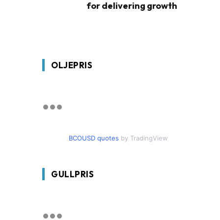
for delivering growth
OLJEPRIS
BCOUSD quotes
by TradingView
GULLPRIS