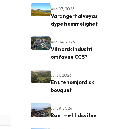
Aug 07, 2026
Varangerhalvøyas
dype hemmelighet
Aug 04, 2026
Vil norsk industri
omfavne CCS?
Jul 31, 2026
En utenomjordisk
bouquet
Jul 29, 2026
Raet – et tidsvitne