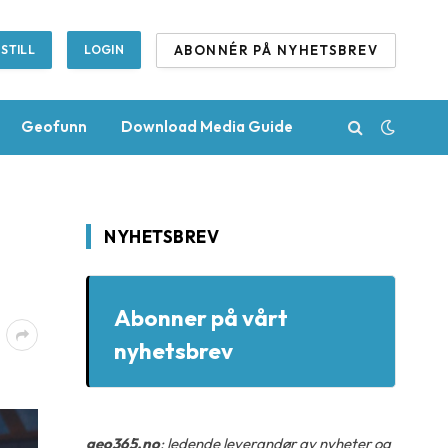
ABONNÉR PÅ NYHETSBREV
STILL
LOGIN
Geofunn
Download Media Guide
NYHETSBREV
Abonner på vårt
nyhetsbrev
geo365.no
: ledende leverandør av nyheter og