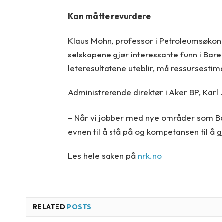
Kan måtte revurdere
Klaus Mohn, professor i Petroleumsøkono
selskapene gjør interessante funn i Bare
leteresultatene uteblir, må ressursestima
Administrerende direktør i Aker BP, Karl 
– Når vi jobber med nye områder som Bar
evnen til å stå på og kompetansen til å
Les hele saken på
nrk.no
RELATED
POSTS