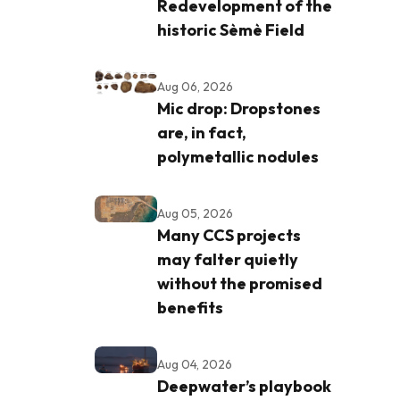
Redevelopment of the
historic Sèmè Field
Aug 06, 2026
Mic drop: Dropstones
are, in fact,
polymetallic nodules
Aug 05, 2026
Many CCS projects
may falter quietly
without the promised
benefits
Aug 04, 2026
Deepwater’s playbook