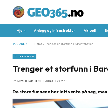
Hjem
Anlegg og infrastruktur
Aktuelt
B
YOU ARE AT:
Home
»
Trenger et storfunn i Barentshavet
OLJE OG GASS
Trenger et storfunn i Ba
BY
INGVILD CARSTENS
AUGUST 29, 2018
De store funnene har latt vente på seg, men