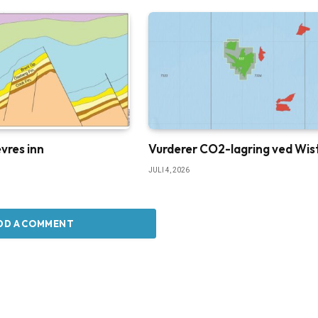
vres inn
Vurderer CO2-lagring ved Wis
JULI 4, 2026
DD A COMMENT