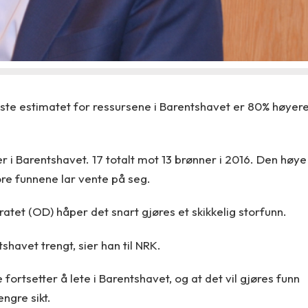
siste estimatet for ressursene i Barentshavet er 80% høyer
 i Barentshavet. 17 totalt mot 13 brønner i 2016. Den høye
tore funnene lar vente på seg.
oratet (OD) håper det snart gjøres et skikkelig storfunn.
havet trengt, sier han til NRK.
fortsetter å lete i Barentshavet, og at det vil gjøres funn
ngre sikt.