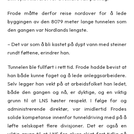
Frode måtte derfor reise nordover for å lede
byggingen av den 8079 meter lange tunnelen som
den gangen var Nordlands lengste.
– Det var som å bli kastet på dypt vann med steiner
rundt føttene, erindrer han.
Tunnelen ble fullført i rett tid. Frode hadde bevist at
han både kunne faget og å lede anleggsarbeidere.
Selv legger han vekt på at arbeidsfolket han ledet,
både den gangen og nå, er dyktige, og en viktig
grunn til at LNS høster respekt. I følge far og
administrerende direktør, var imidlertid Frodes
solide kompetanse innenfor tunneldriving med på å
løfte selskapet flere divisjoner. Det er også en
viktig grunn til at LNS for alvor skjøt fart tidlig på