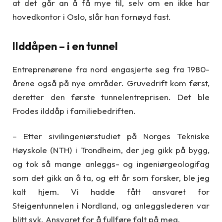
at det går an å få mye til, selv om en ikke har
hovedkontor i Oslo, slår han fornøyd fast.
Ilddåpen – i en tunnel
Entreprenørene fra nord engasjerte seg fra 1980-
årene også på nye områder. Gruvedrift kom først,
deretter den første tunnelentreprisen. Det ble
Frodes ilddåp i familiebedriften.
– Etter sivilingeniørstudiet på Norges Tekniske
Høyskole (NTH) i Trondheim, der jeg gikk på bygg,
og tok så mange anleggs- og ingeniørgeologifag
som det gikk an å ta, og ett år som forsker, ble jeg
kalt hjem. Vi hadde fått ansvaret for
Steigentunnelen i Nordland, og anleggslederen var
blitt syk. Ansvaret for å fullføre falt på meg.