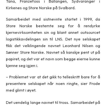
Tana, Franzefoss i Ballangen, Sydvaranger i
Kirkenes og Store Norske på Svalbard.
Samarbeidet med sistnevnte startet i 1999, da
Store Norske bestemte seg for å rendyrke
kjernevirksomheten sin og blant annet outsourcet
logistikkavdelingen sin til LNS. Det nye selskapet
fikk det velklingende navnet Leonhard Nilsen og
Sønner Store Norske. Navnet så kanskje pent ut på
papiret, og det var et navn som begge eierne kunne
kjenne seg igjen i.
– Problemet var at det gikk to telleskritt bare for å
presentere selskapet når noen ringte, sier Frode
med glimt i øyet.
Det uendelig lange navnet til tross. Samarbeidet på