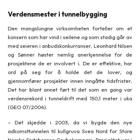
Verdensmester i tunnelbygging
Den mangslungne virksomheten forteller om et
konsern som har vind i seilene og som stadig går av
med seieren i anbudskonkurranser. Leonhard Nilsen
og Sønner høster nemlig anerkjennelse for de
prosjektene de er involvert i. De er effektive, har
ord på seg for å holde det de lover, og
gjennomfører prosjekter innen inngåtte tidsfrister.
Det har blant annet ført til det som en gang var
verdensrekord i tunneldrift med 150,1 meter i uka
(GEO 07/2004).
– Det skjedde i 2003, da vi bygde den nye
adkomsttunnelen til kullgruva Svea Nord for Store
Norske Spitsbergen Grubekompani. Prosjektet var i