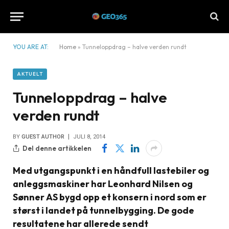
YOU ARE AT:
Home
»
Tunneloppdrag – halve verden rundt
AKTUELT
Tunneloppdrag – halve
verden rundt
BY
GUEST AUTHOR
JULI 8, 2014
Del denne artikkelen
Med utgangspunkt i en håndfull lastebiler og
anleggsmaskiner har Leonhard Nilsen og
Sønner AS bygd opp et konsern i nord som er
størst i landet på tunnelbygging. De gode
resultatene har allerede sendt