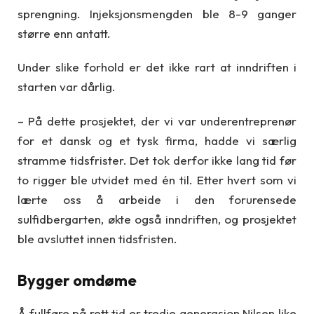
sprengning. Injeksjonsmengden ble 8-9 ganger
større enn antatt.
Under slike forhold er det ikke rart at inndriften i
starten var dårlig.
– På dette prosjektet, der vi var underentreprenør
for et dansk og et tysk firma, hadde vi særlig
stramme tidsfrister. Det tok derfor ikke lang tid før
to rigger ble utvidet med én til. Etter hvert som vi
lærte oss å arbeide i den forurensede
sulfidbergarten, økte også inndriften, og prosjektet
ble avsluttet innen tidsfristen.
Bygger omdøme
Å fullføre på rett tid er tredje generasjon Nilsen like