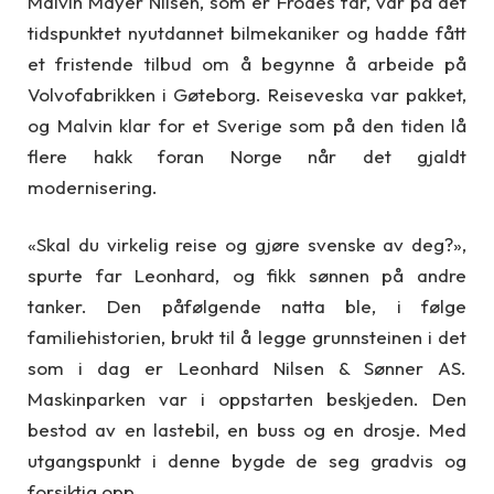
Malvin Mayer Nilsen, som er Frodes far, var på det
tidspunktet nyutdannet bilmekaniker og hadde fått
et fristende tilbud om å begynne å arbeide på
Volvofabrikken i Gøteborg. Reiseveska var pakket,
og Malvin klar for et Sverige som på den tiden lå
flere hakk foran Norge når det gjaldt
modernisering.
«Skal du virkelig reise og gjøre svenske av deg?»,
spurte far Leonhard, og fikk sønnen på andre
tanker. Den påfølgende natta ble, i følge
familiehistorien, brukt til å legge grunnsteinen i det
som i dag er Leonhard Nilsen & Sønner AS.
Maskinparken var i oppstarten beskjeden. Den
bestod av en lastebil, en buss og en drosje. Med
utgangspunkt i denne bygde de seg gradvis og
forsiktig opp.