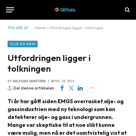
YOU ARE AT:
Home
»
Utfordringen ligger i tolkningen
OLJE OG GASS
Utfordringen ligger i
tolkningen
BY
HALFDAN CARSTENS
APRIL 18, 2014
Del denne artikkelen
Ti år har gått siden EMGS overrasket olje- og
gassindustrien med ny teknologi som kan
detekterer olje- og gass i undergrunnen.
Mange var skeptiske til at noe slikt kunne
være mulig, men nå er det uomtvistelig vist at