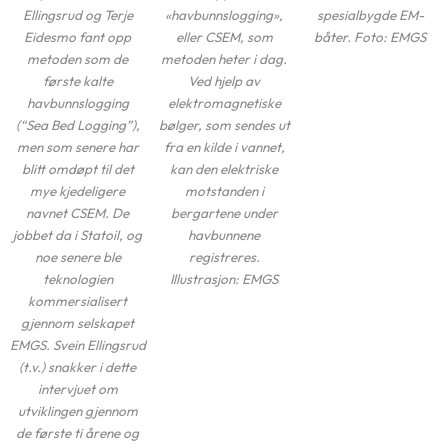
«havbunnslogging»,
Ellingsrud og Terje
spesialbygde EM-
eller CSEM, som
Eidesmo fant opp
båter. Foto: EMGS
metoden heter i dag.
metoden som de
Ved hjelp av
første kalte
elektromagnetiske
havbunnslogging
bølger, som sendes ut
(“Sea Bed Logging”),
fra en kilde i vannet,
men som senere har
kan den elektriske
blitt omdøpt til det
motstanden i
mye kjedeligere
bergartene under
navnet CSEM. De
havbunnene
jobbet da i Statoil, og
registreres.
noe senere ble
Illustrasjon: EMGS
teknologien
kommersialisert
gjennom selskapet
EMGS. Svein Ellingsrud
(t.v.) snakker i dette
intervjuet om
utviklingen gjennom
de første ti årene og