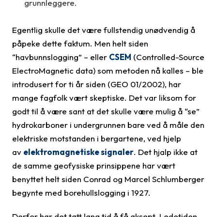
grunnleggere.
Egentlig skulle det være fullstendig unødvendig å
påpeke dette faktum. Men helt siden
“havbunnslogging” – eller
CSEM
(Controlled-Source
ElectroMagnetic data) som metoden nå kalles – ble
introdusert for ti år siden (GEO 01/2002), har
mange fagfolk vært skeptiske. Det var liksom for
godt til å være sant at det skulle være mulig å “se”
hydrokarboner i undergrunnen bare ved å måle den
elektriske motstanden i bergartene, ved hjelp
av
elektromagnetiske signaler
. Det hjalp ikke at
de samme geofysiske prinsippene har vært
benyttet helt siden Conrad og Marcel Schlumberger
begynte med borehullslogging i 1927.
Derfor har det tatt lang tid å få aksept. Ledetiden