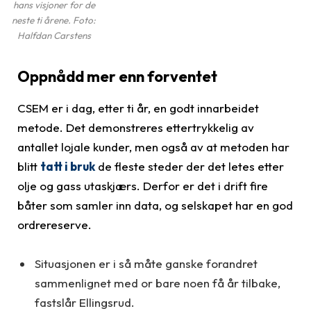
hans visjoner for de
neste ti årene. Foto:
Halfdan Carstens
Oppnådd mer enn forventet
CSEM er i dag, etter ti år, en godt innarbeidet
metode. Det demonstreres ettertrykkelig av
antallet lojale kunder, men også av at metoden har
blitt
tatt i bruk
de fleste steder der det letes etter
olje og gass utaskjærs. Derfor er det i drift fire
båter som samler inn data, og selskapet har en god
ordrereserve.
Situasjonen er i så måte ganske forandret
sammenlignet med or bare noen få år tilbake,
fastslår Ellingsrud.