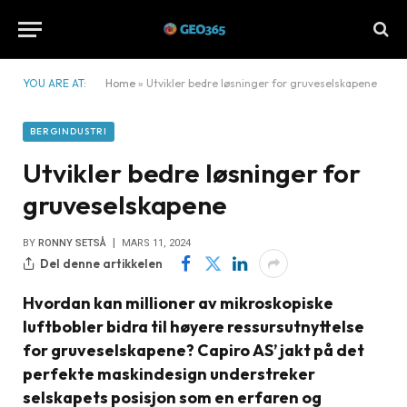
YOU ARE AT:
Home
»
Utvikler bedre løsninger for gruveselskapene
BERGINDUSTRI
Utvikler bedre løsninger for
gruveselskapene
BY
RONNY SETSÅ
MARS 11, 2024
Del denne artikkelen
Hvordan kan millioner av mikroskopiske
luftbobler bidra til høyere ressursutnyttelse
for gruveselskapene? Capiro AS’ jakt på det
perfekte maskindesign understreker
selskapets posisjon som en erfaren og