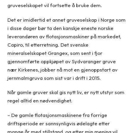
gruveselskapet vil fortsette å bruke dem.
Det er imidlertid et annet gruveselskap i Norge som
i disse dager bør ta den kanskje eneste norske
leverandøren av flotasjonsmaskiner på markedet,
Capiro, til etterretning. Det svenske
mineralselskapet Grangex, som sent i fjor
gjennomførte oppkjøpet av Sydvaranger gruve
nær Kirkenes, jobber nå mot en gjenoppstart av
jernmalmgruva som sist var i drift i 2015.
Når gamle gruver skal gis nytt liv, er nytt utstyr som
regel alltid en nødvendighet.
– De gamle flotasjonsmaskinene fra forrige
driftsperiode er sannsynligvis ødelagte etter
mange år med stillstand, og etter min mening vil