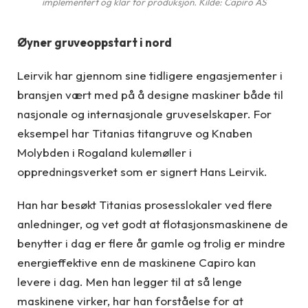
implementert og klar for produksjon. Kilde: Capiro AS
Øyner gruveoppstart i nord
Leirvik har gjennom sine tidligere engasjementer i
bransjen vært med på å designe maskiner både til
nasjonale og internasjonale gruveselskaper. For
eksempel har Titanias titangruve og Knaben
Molybden i Rogaland kulemøller i
oppredningsverket som er signert Hans Leirvik.
Han har besøkt Titanias prosesslokaler ved flere
anledninger, og vet godt at flotasjonsmaskinene de
benytter i dag er flere år gamle og trolig er mindre
energieffektive enn de maskinene Capiro kan
levere i dag. Men han legger til at så lenge
maskinene virker, har han forståelse for at