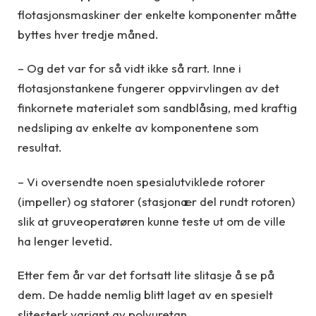
flotasjonsmaskiner der enkelte komponenter måtte
byttes hver tredje måned.
– Og det var for så vidt ikke så rart. Inne i
flotasjonstankene fungerer oppvirvlingen av det
finkornete materialet som sandblåsing, med kraftig
nedsliping av enkelte av komponentene som
resultat.
– Vi oversendte noen spesialutviklede rotorer
(impeller) og statorer (stasjonær del rundt rotoren)
slik at gruveoperatøren kunne teste ut om de ville
ha lenger levetid.
Etter fem år var det fortsatt lite slitasje å se på
dem. De hadde nemlig blitt laget av en spesielt
slitesterk variant av polyuretan.