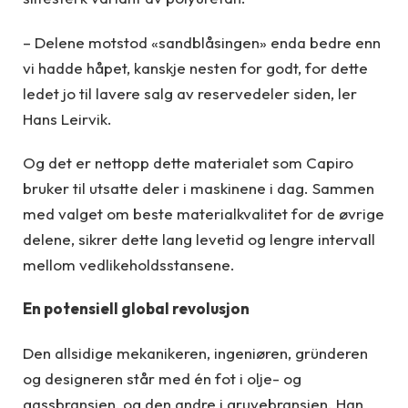
– Delene motstod «sandblåsingen» enda bedre enn
vi hadde håpet, kanskje nesten for godt, for dette
ledet jo til lavere salg av reservedeler siden, ler
Hans Leirvik.
Og det er nettopp dette materialet som Capiro
bruker til utsatte deler i maskinene i dag. Sammen
med valget om beste materialkvalitet for de øvrige
delene, sikrer dette lang levetid og lengre intervall
mellom vedlikeholdsstansene.
En potensiell global revolusjon
Den allsidige mekanikeren, ingeniøren, gründeren
og designeren står med én fot i olje- og
gassbransjen, og den andre i gruvebransjen. Han