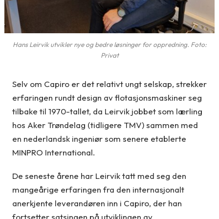
Hans Leirvik utvikler nye og bedre løsninger for oppredning. Foto:
Privat
Selv om Capiro er det relativt ungt selskap, strekker
erfaringen rundt design av flotasjonsmaskiner seg
tilbake til 1970-tallet, da Leirvik jobbet som lærling
hos Aker Trøndelag (tidligere TMV) sammen med
en nederlandsk ingeniør som senere etablerte
MINPRO International.
De seneste årene har Leirvik tatt med seg den
mangeårige erfaringen fra den internasjonalt
anerkjente leverandøren inn i Capiro, der han
fortsetter satsingen på utviklingen av