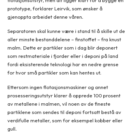
flotasjonsutstyr, men alt ligger klart for å bygge en
prototype, forklarer Leirvik, som ønsker å
gjenoppta arbeidet denne våren.
Separatoren skal kunne være i stand til å skille ut de
aller minste bestanddelene – finstoffet – fra knust
malm. Dette er partikler som i dag blir deponert
som restmateriale i fjorder eller i deponi på land
fordi eksisterende teknologi har en nedre grense
for hvor små partikler som kan hentes ut.
Ettersom ingen flotasjonsmaskiner og annet
prosesseringsutstyr klarer å opprede 100 prosent
av metallene i malmen, vil noen av de fineste
partiklene som sendes til deponi fortsatt bestå av
verdifulle metaller, som for eksempel kobber eller
gull.