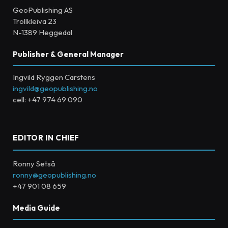
GeoPublishing AS
Trollkleiva 23
N-1389 Heggedal
Publisher & General Manager
Ingvild Ryggen Carstens
ingvild@geopublishing.no
cell: +47 974 69 090
EDITOR IN CHIEF
Ronny Setså
ronny@geopublishing.no
+47 901 08 659
Media Guide