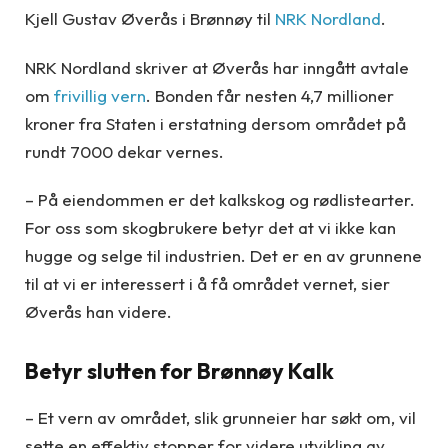
Kjell Gustav Øverås i Brønnøy til
NRK Nordland
.
NRK Nordland skriver at Øverås har inngått avtale
om
frivillig vern
. Bonden får nesten 4,7 millioner
kroner fra Staten i erstatning dersom området på
rundt 7000 dekar vernes.
– På eiendommen er det kalkskog og rødlistearter.
For oss som skogbrukere betyr det at vi ikke kan
hugge og selge til industrien. Det er en av grunnene
til at vi er interessert i å få området vernet, sier
Øverås han videre.
Betyr slutten for Brønnøy Kalk
– Et vern av området, slik grunneier har søkt om, vil
sette en effektiv stopper for videre utvikling av