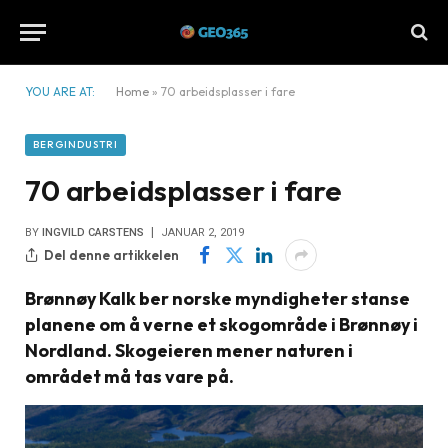
YOU ARE AT:
Home
»
70 arbeidsplasser i fare
BERGINDUSTRI
70 arbeidsplasser i fare
BY
INGVILD CARSTENS
JANUAR 2, 2019
Del denne artikkelen
Brønnøy Kalk ber norske myndigheter stanse
planene om å verne et skogområde i Brønnøy i
Nordland. Skogeieren mener naturen i
området må tas vare på.