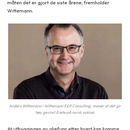
måten det er gjort de siste årene, fremholder
Wittemann.
Anders Wittemann i Wittemann E&P Consulting, mener at det gir
høy gevinst å lete på norsk sokkel.
At utbyggingen av oljefunn etter hvert kan komme