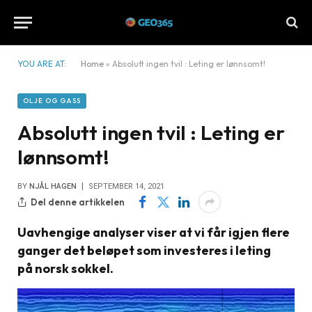
YOU ARE AT:
Home
»
Absolutt ingen tvil : Leting er lønnsomt!
OLJE OG GASS
Absolutt ingen tvil : Leting er
lønnsomt!
BY
NJÅL HAGEN
SEPTEMBER 14, 2021
Del denne artikkelen
Uavhengige analyser viser at vi får igjen flere
ganger det beløpet som investeres i leting
på norsk sokkel.