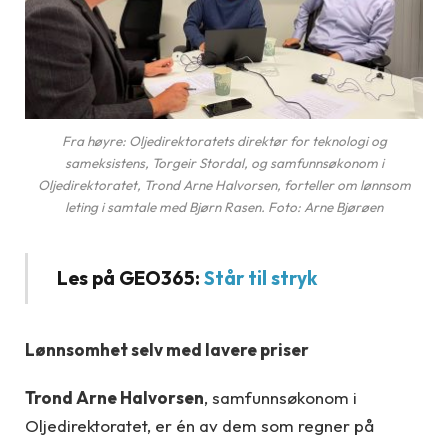
Fra høyre: Oljedirektoratets direktør for teknologi og
sameksistens, Torgeir Stordal, og samfunnsøkonom i
Oljedirektoratet, Trond Arne Halvorsen, forteller om lønnsom
leting i samtale med Bjørn Rasen. Foto: Arne Bjørøen
Les på GEO365:
Står til stryk
Lønnsomhet selv med lavere priser
Trond Arne Halvorsen
, samfunnsøkonom i
Oljedirektoratet, er én av dem som regner på