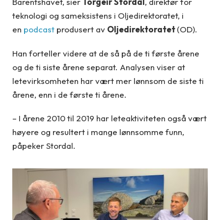
Barentshavet, sier
Torgeir Stordal
, direktør for
teknologi og sameksistens i Oljedirektoratet, i
en
podcast
produsert av
Oljedirektoratet
(OD).
Han forteller videre at de så på de ti første årene
og de ti siste årene separat. Analysen viser at
letevirksomheten har vært mer lønnsom de siste ti
årene, enn i de første ti årene.
– I årene 2010 til 2019 har leteaktiviteten også vært
høyere og resultert i mange lønnsomme funn,
påpeker Stordal.