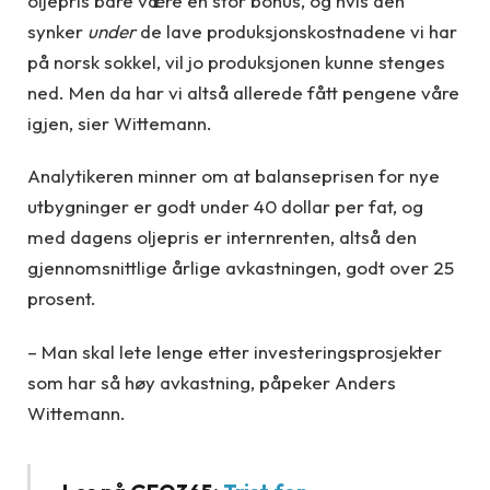
oljepris bare være en stor bonus, og hvis den
synker
under
de lave produksjonskostnadene vi har
på norsk sokkel, vil jo produksjonen kunne stenges
ned. Men da har vi altså allerede fått pengene våre
igjen, sier Wittemann.
Analytikeren minner om at balanseprisen for nye
utbygninger er godt under 40 dollar per fat, og
med dagens oljepris er internrenten, altså den
gjennomsnittlige årlige avkastningen, godt over 25
prosent.
– Man skal lete lenge etter investeringsprosjekter
som har så høy avkastning, påpeker Anders
Wittemann.