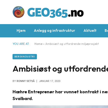
Hjem
Anlegg og infrastruktur
Aktuelt
B
YOU ARE AT:
Home
»
Ambisiøst og utfordrende miljøprosjekt
BERGINDUSTRI
Ambisiøst og utfordrende
BY
RONNY SETSÅ
JANUAR 17, 2020
Hæhre Entreprenør har vunnet kontrakt i nes
Svalbard.