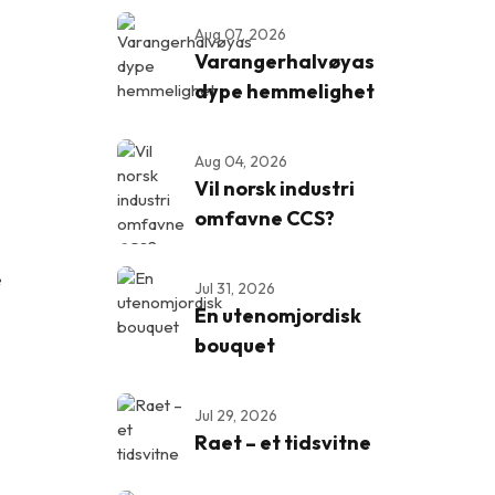
Aug 07, 2026
Varangerhalvøyas
dype hemmelighet
Aug 04, 2026
Vil norsk industri
omfavne CCS?
e
Jul 31, 2026
En utenomjordisk
bouquet
Jul 29, 2026
Raet – et tidsvitne