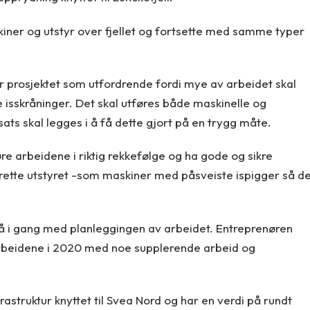
iner og utstyr over fjellet og fortsette med samme typer
r prosjektet som utfordrende fordi mye av arbeidet skal
isskråninger. Det skal utføres både maskinelle og
ts skal legges i å få dette gjort på en trygg måte.
e arbeidene i riktig rekkefølge og ha gode og sikre
rette utstyret -som maskiner med påsveiste ispigger så d
å i gang med planleggingen av arbeidet. Entreprenøren
 arbeidene i 2020 med noe supplerende arbeid og
rastruktur knyttet til Svea Nord og har en verdi på rundt