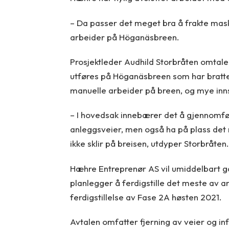
– Da passer det meget bra å frakte mask
arbeider på Höganäsbreen.
Prosjektleder Audhild Storbråten omtale
utføres på Höganäsbreen som har bratte 
manuelle arbeider på breen, og mye innsa
– I hovedsak innebærer det å gjennomfør
anleggsveier, men også ha på plass det 
ikke sklir på breisen, utdyper Storbråten.
Hæhre Entreprenør AS vil umiddelbart g
planlegger å ferdigstille det meste av
ferdigstillelse av Fase 2A høsten 2021.
Avtalen omfatter fjerning av veier og inf