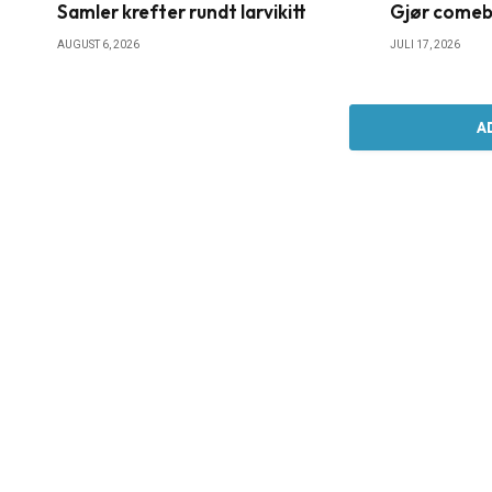
Samler krefter rundt larvikitt
Gjør comebac
AUGUST 6, 2026
JULI 17, 2026
A