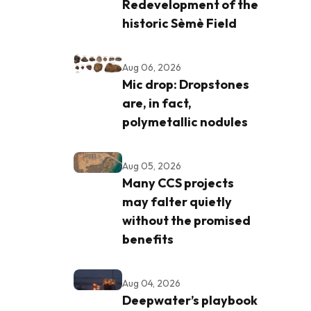
Redevelopment of the
historic Sèmè Field
Aug 06, 2026
Mic drop: Dropstones
are, in fact,
polymetallic nodules
Aug 05, 2026
Many CCS projects
may falter quietly
without the promised
benefits
Aug 04, 2026
Deepwater’s playbook