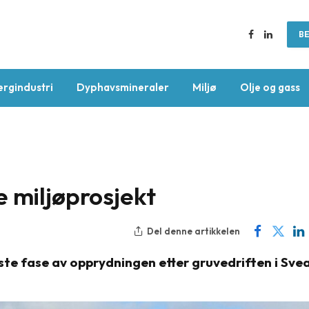
BE
Facebook
LinkedIn
ergindustri
Dyphavsmineraler
Miljø
Olje og gass
 miljøprosjekt
Del denne artikkelen
te fase av opprydningen etter gruvedriften i Sve