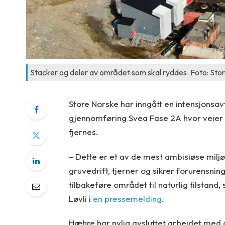
Stacker og deler av området som skal ryddes. Foto: St
Store Norske har inngått en intensjons
gjennomføring Svea Fase 2A hvor veier og
fjernes.
– Dette er et av de mest ambisiøse miljø
gruvedrift, fjerner og sikrer forurensnin
tilbakeføre området til naturlig tilstand
Løvli i
en pressemelding
.
Hæhre har nylig avsluttet arbeidet med op