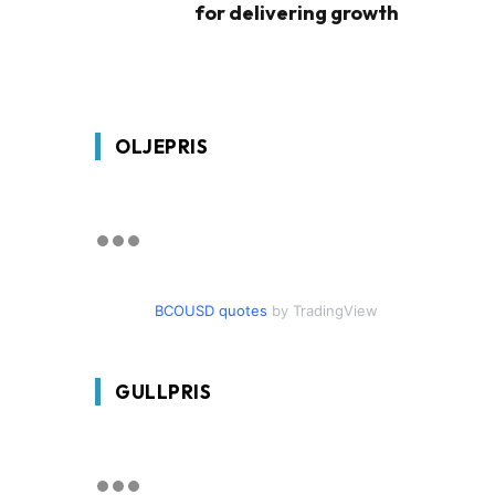
for delivering growth
OLJEPRIS
BCOUSD quotes
by TradingView
GULLPRIS