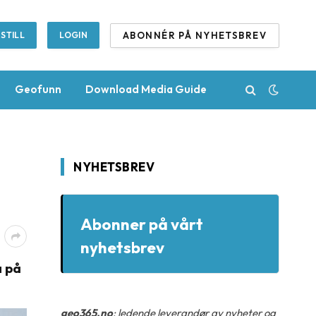
ABONNÉR PÅ NYHETSBREV
STILL
LOGIN
Geofunn
Download Media Guide
NYHETSBREV
Abonner på vårt
nyhetsbrev
a på
geo365.no
: ledende leverandør av nyheter og