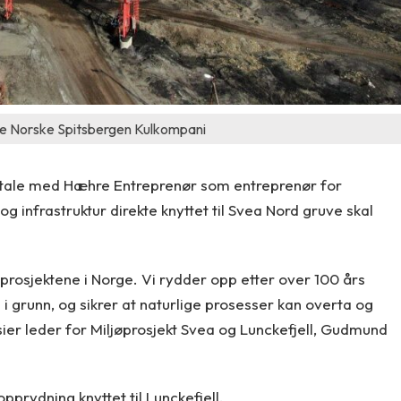
ore Norske Spitsbergen Kulkompani
avtale med Hæhre Entreprenør som entreprenør for
 infrastruktur direkte knyttet til Svea Nord gruve skal
prosjektene i Norge. Vi rydder opp etter over 100 års
g i grunn, og sikrer at naturlige prosesser kan overta og
, sier leder for Miljøprosjekt Svea og Lunckefjell, Gudmund
prydning knyttet til Lunckefjell.