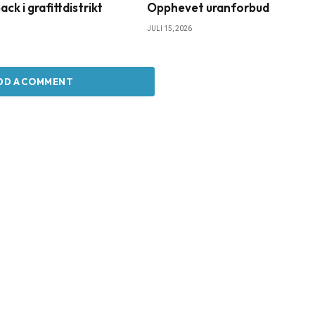
k i grafittdistrikt
Opphevet uranforbud
JULI 15, 2026
DD A COMMENT