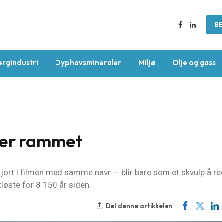
BE
Facebook
LinkedIn
ergindustri
Dyphavsmineraler
Miljø
Olje og gass
ter rammet
jort i filmen med samme navn – blir bare som et skvulp å r
ste for 8 150 år siden.
Del denne artikkelen