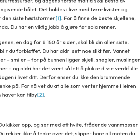
naturressurser, og dagens første måltid skal bestå av
 livgivende bålet. Det holdes i live med tørre kvister og
r den siste høststormen
[1]
. For å finne de beste skjellene,
da. Du har en viktig jobb å gjøre før sola renner.
en, en dag for 8 150 år siden, skal bli din aller siste.
ir du forbløffet. Du har aldri sett noe slikt før. Vannet
er – smiler – for på bunnen ligger skjell, snegler, muslinger
er – og aldri har det vært så lett å plukke disse verdifulle
dagen i livet ditt. Derfor enser du ikke den brummende
tenke på. For nå vet du at alle som venter hjemme i leiren
m havet kan tilby
[2]
.
 Du kikker opp, og ser med ett hvite, frådende vannmasser
 rekker ikke å tenke over det, slipper bare all maten du