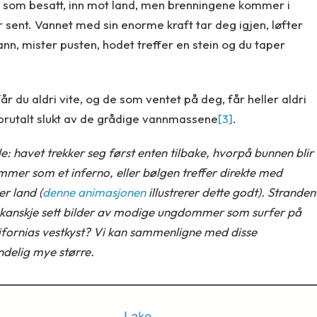
r som besatt, inn mot land, men brenningene kommer i
 sent. Vannet med sin enorme kraft tar deg igjen, løfter
ann, mister pusten, hodet treffer en stein og du taper
r du aldri vite, og de som ventet på deg, får heller aldri
 brutalt slukt av de grådige vannmassene
[3]
.
e: havet trekker seg først enten tilbake, hvorpå bunnen blir
mer som et inferno, eller bølgen treffer direkte med
er land (
denne animasjonen
illustrerer dette godt). Stranden
 kanskje sett bilder av modige ungdommer som surfer på
fornias vestkyst? Vi kan sammenligne med disse
ndelig mye større.