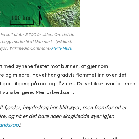
a sett ut for 8 200 år siden. Om det da
. Legg merke til at Danmark, Tyskland,
trasjon: Wikimedia Commons/
Merle Muru
ndt med øynene festet mot bunnen, at gjennom
re og mindre. Havet har gradvis flommet inn over det
d god tilgang på mat og råvarer. Du vet ikke hvorfor, men
tt vanskeligere. Mer arbeidsom.
itt fjorder, høydedrag har blitt øyer, men framfor alt er
dre, og nå er det bare noen skogkledde øyer igjen
landskap
)
.