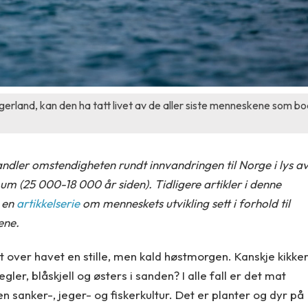
ggerland, kan den ha tatt livet av de aller siste menneskene som b
ndler omstendigheten rundt innvandringen til Norge i lys a
um (25 000-18 000 år siden). Tidligere artikler i denne
t en
artikkelserie
om menneskets utvikling sett i forhold til
ene.
ut over havet en stille, men kald høstmorgen. Kanskje kikke
negler, blåskjell og østers i sanden? I alle fall er det mat
en sanker-, jeger- og fiskerkultur. Det er planter og dyr på