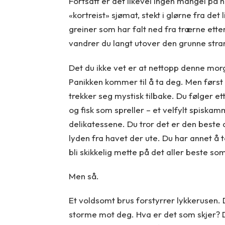
Fortsatt er det likevel ingen mangel på 
«kortreist» sjømat, stekt i glørne fra det
greiner som har falt ned fra trærne ette
vandrer du langt utover den grunne stran
Det du ikke vet er at nettopp denne morgen
Panikken kommer til å ta deg. Men først bl
trekker seg mystisk tilbake. Du følger ett
og fisk som spreller – et velfylt spiskamm
delikatessene. Du tror det er den beste 
lyden fra havet der ute. Du har annet å 
bli skikkelig mette på det aller beste so
Men så.
Et voldsomt brus forstyrrer lykkerusen.
storme mot deg. Hva er det som skjer? Du