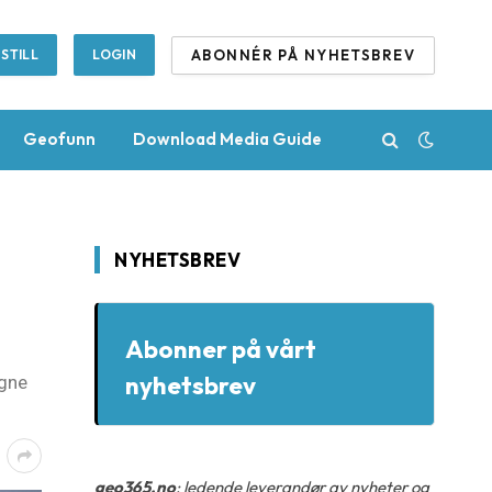
ABONNÉR PÅ NYHETSBREV
STILL
LOGIN
Geofunn
Download Media Guide
NYHETSBREV
Abonner på vårt
nyhetsbrev
egne
geo365.no
: ledende leverandør av nyheter og