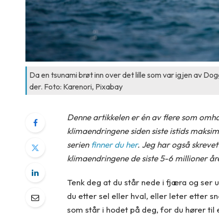
Da en tsunami brøt inn over det lille som var igjen av Do
der. Foto: Karenori, Pixabay
Denne artikkelen er én av flere som omha
klimaendringene siden siste istids maksim
serien
finner du her
. Jeg har også skreve
klimaendringene de siste 5-6 millioner år
Tenk deg at du står nede i fjæra og ser 
du etter sel eller hval, eller leter etter s
som står i hodet på deg, for du hører til 