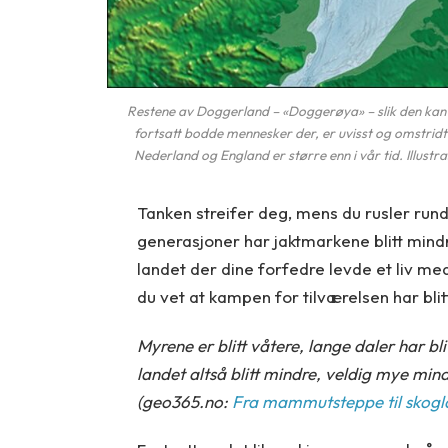
Restene av Doggerland – «Doggerøya» – slik den kan h
fortsatt bodde mennesker der, er uvisst og omstridt
Nederland og England er større enn i vår tid. Illus
Tanken streifer deg, mens du rusler ru
generasjoner har jaktmarkene blitt mind
landet der dine forfedre levde et liv me
du vet at kampen for tilværelsen har bli
Myrene er blitt våtere, lange daler har bl
landet altså blitt mindre, veldig mye min
(geo365.no:
Fra mammutsteppe til skog