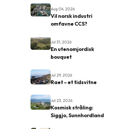
Aug 04, 2026
Vil norsk industri
omfavne CCS?
Jul 31, 2026
En utenomjordisk
bouquet
Jul 29, 2026
Raet – et tidsvitne
Jul 23, 2026
Kosmisk stråling:
Siggjo, Sunnhordland