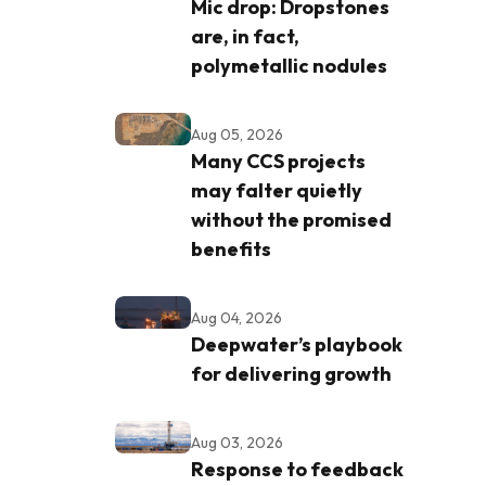
Mic drop: Dropstones
are, in fact,
polymetallic nodules
Aug 05, 2026
Many CCS projects
may falter quietly
without the promised
benefits
Aug 04, 2026
Deepwater’s playbook
for delivering growth
Aug 03, 2026
Response to feedback