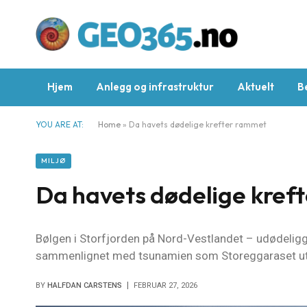
Hjem
Anlegg og infrastruktur
Aktuelt
B
YOU ARE AT:
Home
»
Da havets dødelige krefter rammet
MILJØ
Da havets dødelige kref
Bølgen i Storfjorden på Nord-Vestlandet – udødeligg
sammenlignet med tsunamien som Storeggaraset utlø
BY
HALFDAN CARSTENS
FEBRUAR 27, 2026