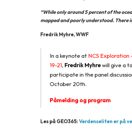
“While only around 5 percent of the ocean
mapped and poorly understood.
There i
Fredrik Myhre, WWF
In a keynote at
NCS Exploration 
19-21
,
Fredrik Myhre
will give a t
participate in the panel discussio
October 20th.
Påmelding og program
Les på GEO365:
Verdenseliten er på ve