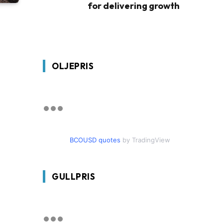
for delivering growth
OLJEPRIS
BCOUSD quotes
by TradingView
GULLPRIS