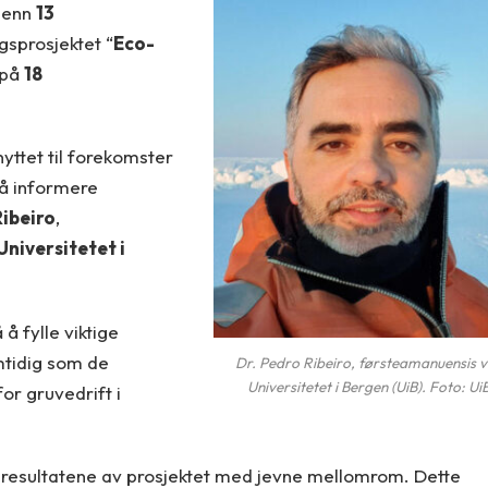
r enn
13
ngsprosjektet
“
Eco-
 på
18
yttet til forekomster
å informere
Ribeiro
,
Universitetet i
å fylle viktige
mtidig som de
Dr. Pedro Ribeiro, førsteamanuensis 
Universitetet i Bergen (UiB). Foto: Ui
or gruvedrift i
m resultatene av prosjektet med jevne mellomrom. Dette