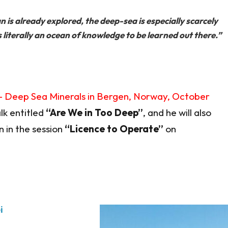
 is already explored, the deep-sea is especially scarcely
s literally an ocean of knowledge to be learned out there.”
– Deep Sea Minerals in Bergen, Norway, October
alk entitled
“Are We in Too Deep”
, and he will also
n in the session
“Licence to Operate”
on
i