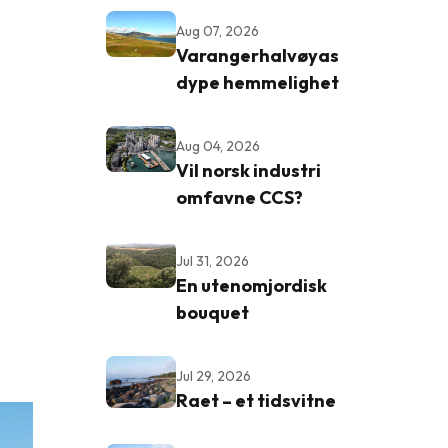
Aug 07, 2026
Varangerhalvøyas
dype hemmelighet
Aug 04, 2026
Vil norsk industri
omfavne CCS?
Jul 31, 2026
En utenomjordisk
bouquet
Jul 29, 2026
Raet – et tidsvitne