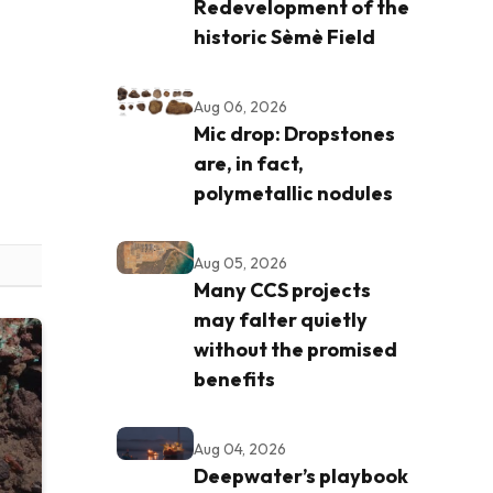
Redevelopment of the
historic Sèmè Field
Aug 06, 2026
Mic drop: Dropstones
are, in fact,
polymetallic nodules
Aug 05, 2026
Many CCS projects
may falter quietly
without the promised
benefits
Aug 04, 2026
Deepwater’s playbook