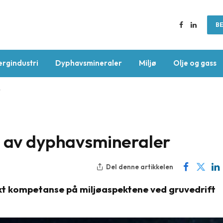
BE
Facebook
LinkedIn
ergindustri
Dyphavsmineraler
Miljø
Olje og gass
r
g av dyphavsmineraler
Del denne artikkelen
l økt kompetanse på miljøaspektene ved gruvedrift