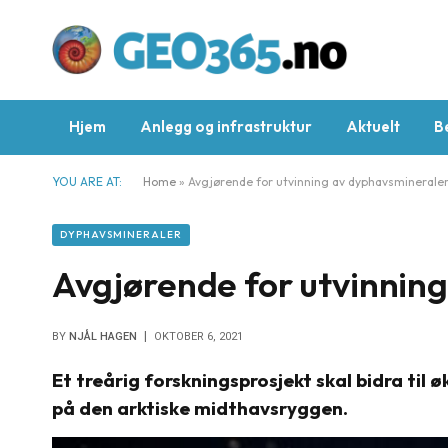
Hjem
Anlegg og infrastruktur
Aktuelt
B
YOU ARE AT:
Home
»
Avgjørende for utvinning av dyphavsminerale
DYPHAVSMINERALER
Avgjørende for utvinnin
BY
NJÅL HAGEN
OKTOBER 6, 2021
Et treårig forskningsprosjekt skal bidra ti
på den arktiske midthavsryggen.