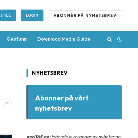
ABONNÉR PÅ NYHETSBREV
STILL
LOGIN
Geofunn
Download Media Guide
NYHETSBREV
Abonner på vårt
nyhetsbrev
geo365.no
: ledende leverandør av nyheter og