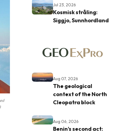
Jul 23, 2026
Kosmisk stråling:
Siggjo, Sunnhordland
Aug 07, 2026
The geological
context of the North
ved
Cleopatra block
B
Aug 06, 2026
Benin’s second act: