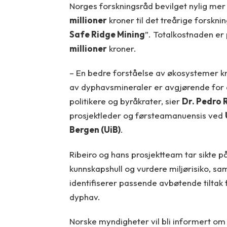
Norges forskningsråd bevilget nylig me
millioner
kroner til det treårige forskni
Safe Ridge Mining
”. Totalkostnaden er
millioner
kroner.
– En bedre forståelse av økosystemer kn
av dyphavsmineraler er avgjørende for 
politikere og byråkrater, sier
Dr. Pedro 
prosjektleder og førsteamanuensis ved
Bergen (UiB)
.
Ribeiro og hans prosjektteam tar sikte på 
kunnskapshull og vurdere miljørisiko, sa
identifiserer passende avbøtende tiltak f
dyphav.
Norske myndigheter vil bli informert o