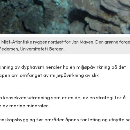
 Midt-Atlantiske ryggen nordøst for Jan Mayen. Den grønne farg
 Pedersen, Universitetet i Bergen.
vinning av dyphavsmineraler ha en miljøpåvirkning på det
apen om omfanget av miljøpåvirkning av slik
n konsekvensutredning som er en del av en strategi for å
se av marine mineraler.
nnskapsbygging før områder åpnes for leting og utnyttels