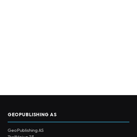
GEOPUBLISHING AS
GeoPublishing AS
Trollkleiva 23