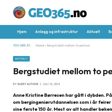
Hjem
Anlegg og infrastruktur
Aktuelt
B
YOU ARE AT:
Home
»
Bergstudiet mellom to permer
AKTUELT
Bergstudiet mellom to p
BY
GUEST AUTHOR
JULI 16, 2014
Anne Kristine Børresen har gått i dybden. På
om bergingeniørutdannelsen som i år feirer
sine første 150 år. Mest av alt handler bøk