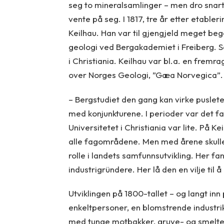
seg to mineralsamlinger – men dro snart 
vente på seg. I 1817, tre år etter etable
Keilhau. Han var til gjengjeld meget be
geologi ved Bergakademiet i Freiberg. S
i Christiania. Keilhau var bl.a. en frem
over Norges Geologi, ”Gæa Norvegica”.
– Bergstudiet den gang kan virke puslete, 
med konjunkturene. I perioder var det fa
Universitetet i Christiania var lite. På K
alle fagområdene. Men med årene skulle
rolle i landets samfunnsutvikling. Her f
industrigründere. Her lå den en vilje til 
Utviklingen på 1800-tallet – og langt inn
enkeltpersoner, en blomstrende industrikul
med tunge motbakker, gruve- og smeltev