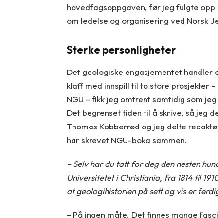
hovedfagsoppgaven, før jeg fulgte opp 
om ledelse og organisering ved Norsk Jer
Sterke personligheter
Det geologiske engasjementet handler o
klaff med innspill til to store prosjekte
NGU – fikk jeg omtrent samtidig som jeg hø
Det begrenset tiden til å skrive, så jeg
Thomas Kobberrød og jeg delte redaktør
har skrevet NGU-boka sammen.
– Selv har du tatt for deg den nesten h
Universitetet i Christiania, fra 1814 til 
at geologihistorien på sett og vis er ferd
– På ingen måte. Det finnes mange fasc