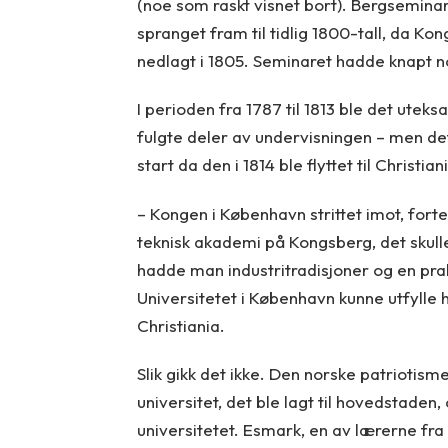
(noe som raskt visnet bort). Bergseminar
spranget fram til tidlig 1800-tall, da Ko
nedlagt i 1805. Seminaret hadde knapt n
I perioden fra 1787 til 1813 ble det uteks
fulgte deler av undervisningen – men de
start da den i 1814 ble flyttet til Christian
– Kongen i København strittet imot, fort
teknisk akademi på Kongsberg, det skull
hadde man industritradisjoner og en pr
Universitetet i København kunne utfylle 
Christiania.
Slik gikk det ikke. Den norske patriotism
universitet, det ble lagt til hovedstaden
universitetet. Esmark, en av lærerne fra