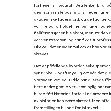
fortjener sin biografi. Jeg tenker bl.a. 
dem som reiste bust mot sin egen lærer o
akademiske fadermord, og de faglige kon
var lite og forholdet mellom lærer og el
fjellformasjoner ble skapt, men striden 
var venstremann, og han fikk sitt profes
Likevel, det er ingen tvil om at han va
skrevet.
Det er påfallende hvordan enkeltpersoner
synsvinkel – også mye ugjort når det gj
Varanger, vet jeg. Orkla har allerede fått
flere andre gamle verk som nylig har run
burde fått historien fortalt i en bredere 
av historien kan være skrevet. Men ofte h
framstillingen bli noe for introvert.