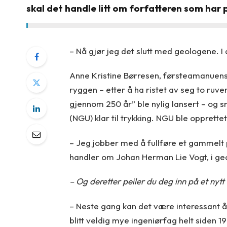
skal det handle litt om forfatteren som har
– Nå gjør jeg det slutt med geologene. I a
Anne Kristine Børresen, førsteamanuensis 
ryggen – etter å ha ristet av seg to ruv
gjennom 250 år” ble nylig lansert – og 
(NGU) klar til trykking. NGU ble opprettet
– Jeg jobber med å fullføre et gammelt 
handler om Johan Herman Lie Vogt, i g
– Og deretter peiler du deg inn på et nytt 
– Neste gang kan det være interessant å
blitt veldig mye ingeniørfag helt siden 19