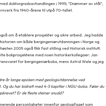
med doktorgradsavhandlingen i 1995; ”Drømmer av stål”,
nverk fra 1940-årene til utpå 70-tallet.
gså om å etablere prosjekter og sikre arbeid. Jeg hadde
r – historien om både bergingeniørutdanningen i Norge og
sten 2005 også fikk fast stilling ved Historisk institutt.
 delte bokprosjektene med noen historikerkollegaer: Jan
ansvaret for bergingeniørboka, mens Astrid Wale og jeg
undre år lange epoken med geologiutdannelse ved
1910. Og du har bidratt med 4-5 kapitler i NGU-boka. Føler du
igskrevet? Er de fleste steiner snudd?
inerende personligheter innenfor geologifaget som