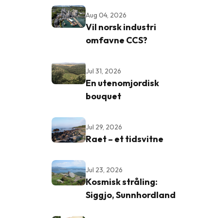
Aug 04, 2026
Vil norsk industri
omfavne CCS?
Jul 31, 2026
En utenomjordisk
bouquet
Jul 29, 2026
Raet – et tidsvitne
Jul 23, 2026
Kosmisk stråling:
Siggjo, Sunnhordland