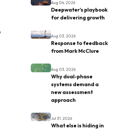
Aug 04, 2026
Deepwater’s playbook
for delivering growth
m
Aug 03, 2026
Response to feedback
from Mark McClure
Aug 03, 2026
Why dual-phase
systems demand a
new assessment
approach
Jul 31, 2026
What else is hiding in