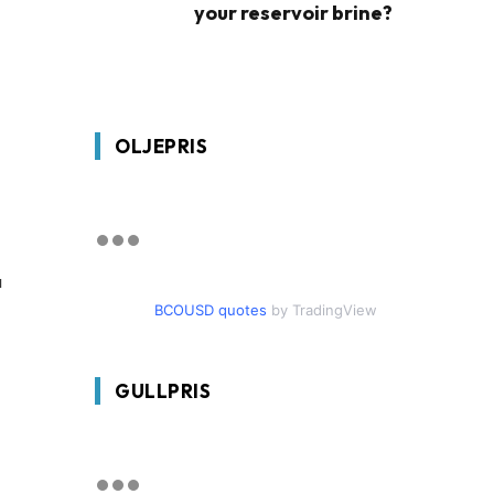
your reservoir brine?
OLJEPRIS
å
BCOUSD quotes
by TradingView
GULLPRIS