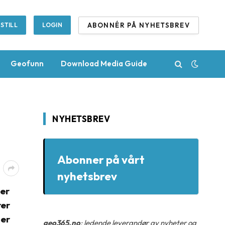
ABONNÉR PÅ NYHETSBREV
STILL
LOGIN
Geofunn
Download Media Guide
NYHETSBREV
Abonner på vårt
nyhetsbrev
 er
rer
Her
geo365.no
: ledende leverandør av nyheter og