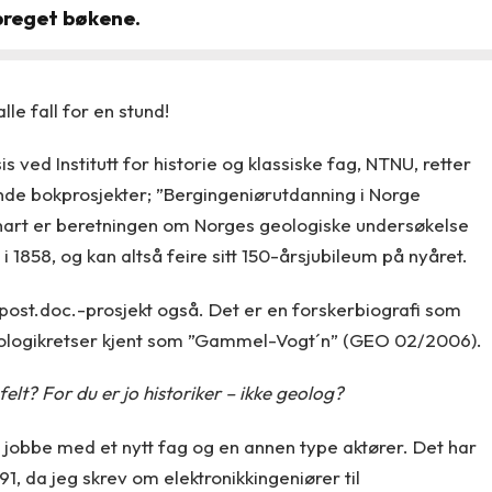
 preget bøkene.
lle fall for en stund!
ved Institutt for historie og klassiske fag, NTNU, retter
ende bokprosjekter; ”Bergingeniørutdanning i Norge
snart er beretningen om Norges geologiske undersøkelse
 i 1858, og kan altså feire sitt 150-årsjubileum på nyåret.
post.doc.-prosjekt også. Det er en forskerbiografi som
eologikretser kjent som ”Gammel-Vogt´n” (GEO 02/2006).
felt? For du er jo historiker – ikke geolog?
 jobbe med et nytt fag og en annen type aktører. Det har
91, da jeg skrev om elektronikkingeniører til