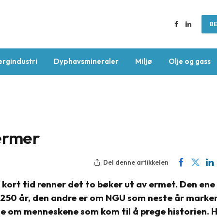
BE
Facebook
LinkedIn
ergindustri
Dyphavsmineraler
Miljø
Olje og gass
ermer
Del denne artikkelen
 kort tid renner det to bøker ut av ermet. Den ene
 250 år, den andre er om NGU som neste år marke
ene om menneskene som kom til å prege historien. 