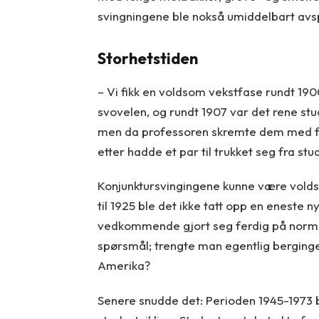
svingningene ble nokså umiddelbart avspei
Storhetstiden
– Vi fikk en voldsom vekstfase rundt 19
svovelen, og rundt 1907 var det rene stu
men da professoren skremte dem med fr
etter hadde et par til trukket seg fra stu
Konjunktursvingingene kunne være voldsom
til 1925 ble det ikke tatt opp en eneste 
vedkommende gjort seg ferdig på normert
spørsmål; trengte man egentlig berginge
Amerika?
Senere snudde det: Perioden 1945-1973 b