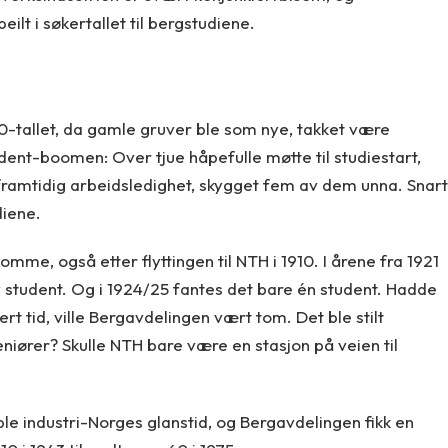
lt i søkertallet til bergstudiene.
00-tallet, da gamle gruver ble som nye, takket være
dent-boomen: Over tjue håpefulle møtte til studiestart,
amtidig arbeidsledighet, skygget fem av dem unna. Snart
diene.
me, også etter flyttingen til NTH i 1910. I årene fra 1921
ny student. Og i 1924/25 fantes det bare én student. Hadde
 tid, ville Bergavdelingen vært tom. Det ble stilt
niører? Skulle NTH bare være en stasjon på veien til
le industri-Norges glanstid, og Bergavdelingen fikk en