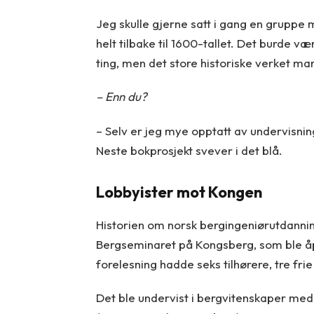
Jeg skulle gjerne satt i gang en gruppe
helt tilbake til 1600-tallet. Det burde
ting, men det store historiske verket ma
– Enn du?
– Selv er jeg mye opptatt av undervisning
Neste bokprosjekt svever i det blå.
Lobbyister mot Kongen
Historien om norsk bergingeniørutdannin
Bergseminaret på Kongsberg, som ble åpn
forelesning hadde seks tilhørere, tre fri
Det ble undervist i bergvitenskaper med 