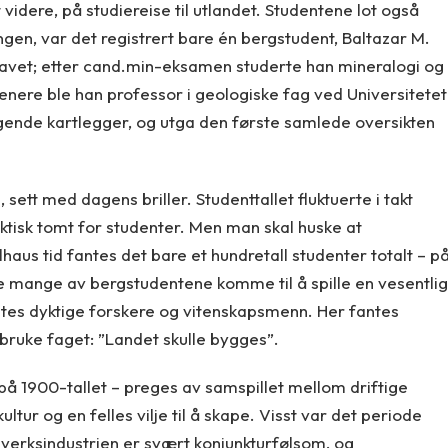
videre, på studiereise til utlandet. Studentene lot også
ringen, var det registrert bare én bergstudent, Baltazar M.
gavet; etter cand.min-eksamen studerte han mineralogi og
enere ble han professor i geologiske fag ved Universitetet
ragende kartlegger, og utga den første samlede oversikten
sett med dagens briller. Studenttallet fluktuerte i takt
ktisk tomt for studenter. Men man skal huske at
eilhaus tid fantes det bare et hundretall studenter totalt – p
 mange av bergstudentene komme til å spille en vesentlig
antes dyktige forskere og vitenskapsmenn. Her fantes
å bruke faget: ”Landet skulle bygges”.
 på 1900-tallet – preges av samspillet mellom driftige
tur og en felles vilje til å skape. Visst var det periode
erksindustrien er svært konjunkturfølsom, og