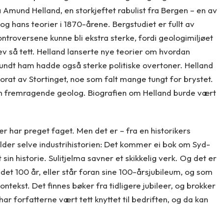
på Amund Helland, en storkjeftet rabulist fra Bergen – en av
g hans teorier i 1870-årene. Bergstudiet er fullt av
troversene kunne bli ekstra sterke, fordi geologimiljøet
ev så tett. Helland lanserte nye teorier om hvordan
rundt ham hadde også sterke politiske overtoner. Helland
sorat av Stortinget, noe som falt mange tungt for brystet.
r en fremragende geolog. Biografien om Helland burde vært
 har preget faget. Men det er – fra en historikers
elder selve industrihistorien: Det kommer ei bok om Syd-
 sin historie. Sulitjelma savner et skikkelig verk. Og det er
det 100 år, eller står foran sine 100-årsjubileum, og som
kontekst. Det finnes bøker fra tidligere jubileer, og brokker
ar forfatterne vært tett knyttet til bedriften, og da kan