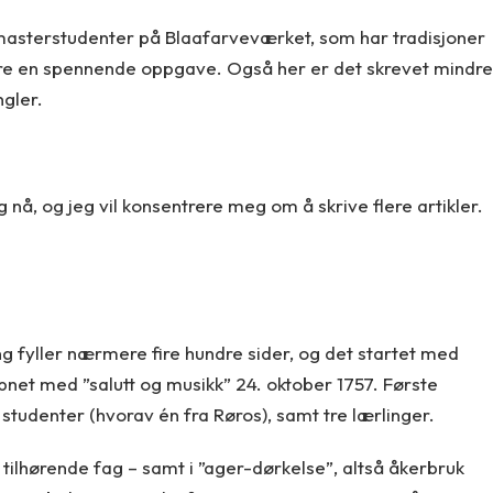
 masterstudenter på Blaafarveværket, som har tradisjoner
 være en spennende oppgave. Også her er det skrevet mindre
ngler.
 nå, og jeg vil konsentrere meg om å skrive flere artikler.
g fyller nærmere fire hundre sider, og det startet med
et med ”salutt og musikk” 24. oktober 1757. Første
e studenter (hvorav én fra Røros), samt tre lærlinger.
tilhørende fag – samt i ”ager-dørkelse”, altså åkerbruk