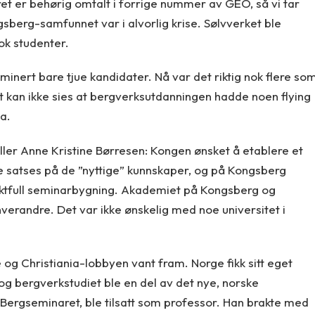
et er behørig omtalt i forrige nummer av GEO, så vi tar
ngsberg-samfunnet var i alvorlig krise. Sølvverket ble
ok studenter.
aminert bare tjue kandidater. Nå var det riktig nok flere so
t kan ikke sies at bergverksutdanningen hadde noen flying
ia.
eller Anne Kristine Børresen: Kongen ønsket å etablere et
e satses på de ”nyttige” kunnskaper, og på Kongsberg
aktfull seminarbygning. Akademiet på Kongsberg og
hverandre. Det var ikke ønskelig med noe universitet i
e og Christiania-lobbyen vant fram. Norge fikk sitt eget
, og bergverkstudiet ble en del av det nye, norske
 Bergseminaret, ble tilsatt som professor. Han brakte med