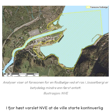
Analyser viser at faresonen for en flodbølge ved et ras i Joasetbergi er
betydeleg mindre enn først antatt.
Illustrasjon: NVE
I fjor høst varslet NVE at de ville starte kontinuerlig