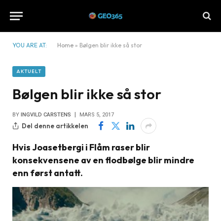
YOU ARE AT:
Home
»
Bølgen blir ikke så stor
AKTUELT
Bølgen blir ikke så stor
BY
INGVILD CARSTENS
MARS 5, 2017
Del denne artikkelen
Hvis Joasetbergi i Flåm raser blir
konsekvensene av en flodbølge blir mindre
enn først antatt.