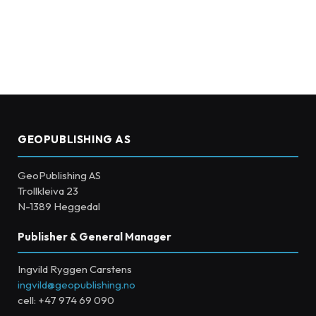
GEOPUBLISHING AS
GeoPublishing AS
Trollkleiva 23
N-1389 Heggedal
Publisher & General Manager
Ingvild Ryggen Carstens
ingvild@geopublishing.no
cell: +47 974 69 090