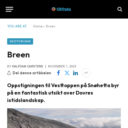
YOU ARE AT:
Home
»
Breen
GEOTURISME
Breen
BY
HALFDAN CARSTENS
NOVEMBER 1, 2023
Del denne artikkelen
Oppstigningen til Vesttoppen på Snøhetta byr
på en fantastisk utsikt over Dovres
istidslandskap.