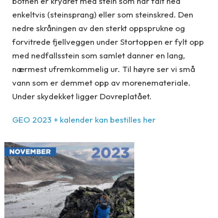
botnen er krydret med stein som har falt ned
enkeltvis (steinsprang) eller som steinskred. Den
nedre skråningen av den sterkt oppsprukne og
forvitrede fjellveggen under Stortoppen er fylt opp
med nedfallsstein som samlet danner en lang,
nærmest ufremkommelig ur. Til høyre ser vi små
vann som er demmet opp av morenemateriale.
Under skydekket ligger Dovreplatået.
GEO 2023 + kalender kan bestilles her