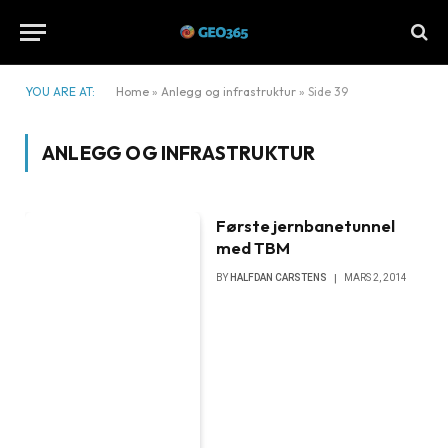
YOU ARE AT:
Home
»
Anlegg og infrastruktur
»
Side 39
ANLEGG OG INFRASTRUKTUR
Første jernbanetunnel
med TBM
BY
HALFDAN CARSTENS
MARS 2, 2014