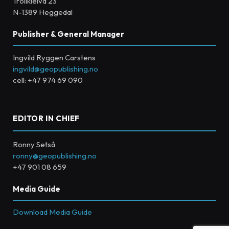
Trollkleiva 23
N-1389 Heggedal
Publisher & General Manager
Ingvild Ryggen Carstens
ingvild@geopublishing.no
cell: +47 974 69 090
EDITOR IN CHIEF
Ronny Setså
ronny@geopublishing.no
+47 901 08 659
Media Guide
Download Media Guide