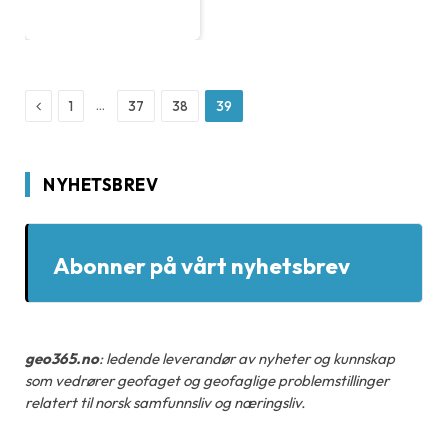
Previous
…
1
37
38
39
NYHETSBREV
Abonner på vårt nyhetsbrev
geo365.no
: ledende leverandør av nyheter og kunnskap
som vedrører geofaget og geofaglige problemstillinger
relatert til norsk samfunnsliv og næringsliv.